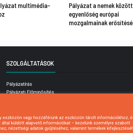
ályázat multimédia-
Pályázat a nemek között
oz
egyenlőség európai
mozgalmainak erősítésé
SZOLGÁLTATÁSOK
Pályázatírás
Pályázati Előminősítés
Pályázati tanácsadás
Pályázatírás vállalkozásoknak
Mezőgazdasági pályázatírás
 egy eszközön vagy hozzáférünk az eszközön tárolt információkhoz, é
által küldött alapvető információkat – kezelünk személyre szabott
Pályázatírás magánszemélyeknek
hez, nézettségi adatok gyűjtéséhez, valamint termékek kifejlesztésé
Pályázatírás civil szervezeteknek