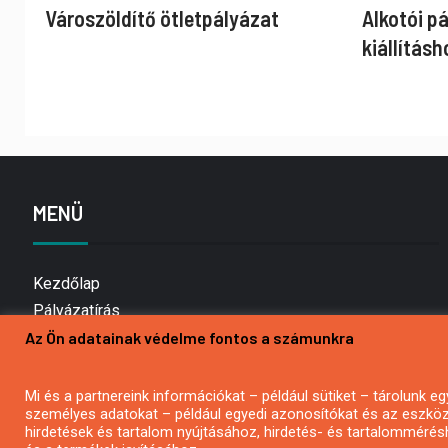
Városzöldítő ötletpályázat
Alkotói p
kiállításh
MENÜ
Kezdőlap
Pályázatírás
Az Ön adatainak védelme fontos a számunkra
Bemutatkozás
Médiaajánlat
Hírlevél feliratkozás
Mi és a partnereink információkat – például sütiket – tárolunk
személyes adatokat – például egyedi azonosítókat és az eszköz 
Impresszum
hirdetések és tartalom nyújtásához, hirdetés- és tartalommérés
Kapcsolat