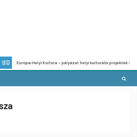
urópai Helyi Kultúra – pályázat helyi kulturális projektek fejlesztésére
asza