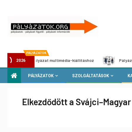
PÁLYÁZATOK
Alkotói pályázat multimédia-kiállításhoz
Pályázat a nemek
2026
PÁLYÁZATOK
SZOLGÁLTATÁSOK
K
Elkezdődött a Svájci–Magyar