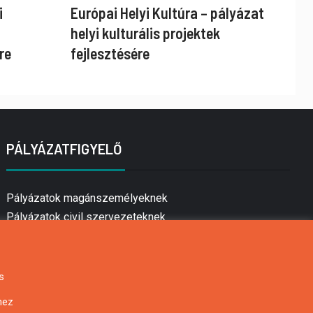
i
Európai Helyi Kultúra – pályázat
helyi kulturális projektek
re
fejlesztésére
PÁLYÁZATFIGYELŐ
Pályázatok magánszemélyeknek
Pályázatok civil szervezeteknek
Pályázatok vállalkozásoknak
Önkormányzati pályázatok
Mezőgazdasági pályázatok
s
Falusi turizmus pályázatok
hez
Napelem pályázatok