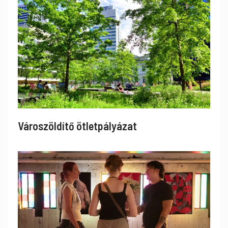
Városzöldítő ötletpályázat