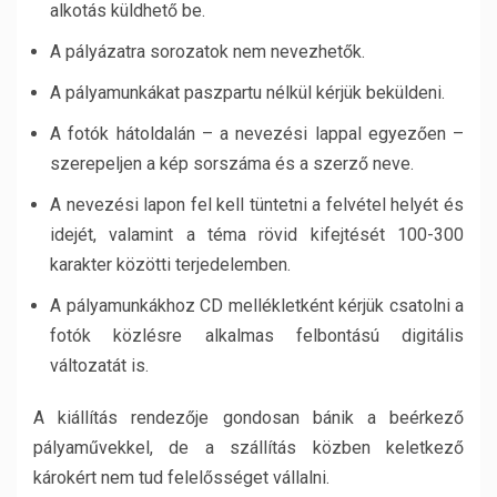
alkotás küldhető be.
A pályázatra sorozatok nem nevezhetők.
A pályamunkákat paszpartu nélkül kérjük beküldeni.
A fotók hátoldalán – a nevezési lappal egyezően –
szerepeljen a kép sorszáma és a szerző neve.
A nevezési lapon fel kell tüntetni a felvétel helyét és
idejét, valamint a téma rövid kifejtését 100-300
karakter közötti terjedelemben.
A pályamunkákhoz CD mellékletként kérjük csatolni a
fotók közlésre alkalmas felbontású digitális
változatát is.
A kiállítás rendezője gondosan bánik a beérkező
pályaművekkel, de a szállítás közben keletkező
károkért nem tud felelősséget vállalni.