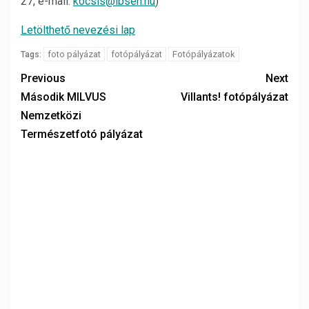
27, e-mail:
kocsis@ibsen.hu
)
Letölthető nevezési lap
foto pályázat
fotópályázat
Fotópályázatok
Tags:
Previous
Next
Második MILVUS
Villants! fotópályázat
Nemzetközi
Természetfotó pályázat