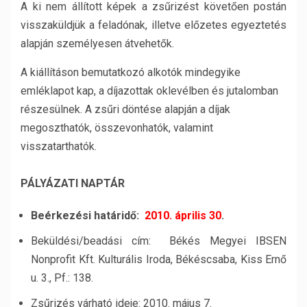
A ki nem állított képek a zsűrizést követően postán
visszaküldjük a feladónak, illetve előzetes egyeztetés
alapján személyesen átvehetők.
A kiállításon bemutatkozó alkotók mindegyike
emléklapot kap, a díjazottak oklevélben és jutalomban
részesülnek. A zsűri döntése alapján a díjak
megoszthatók, összevonhatók, valamint
visszatarthatók.
PÁLYÁZATI NAPTÁR
Beérkezési határidő:
2010. április 30
.
Beküldési/beadási cím: Békés Megyei IBSEN
Nonprofit Kft. Kulturális Iroda, Békéscsaba, Kiss Ernő
u. 3., Pf.: 138.
Zsűrizés várható ideje: 2010. május 7.