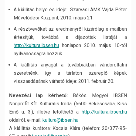
A kiállítás helye és ideje: Szarvasi ÁMK Vajda Péter
Művelődési Központ, 2010. május 21.
A résztvevőket az eredményről kizárólag e-mailben
értesítjük, továbbá a díjazottak listáját a
http://kultura.ibsen.hu
honlapon 2010. május 10-től
nyilvánosságra hozzuk.
A kiállítás anyagát a továbbiakban vándoroltatni
szeretnénk, így a tárlaton szereplő képek
visszaadásának várható ideje: 2011. február 20.
Nevezési lap kérhető:
Békés Megyei IBSEN
Nonprofit Kft. Kulturális Iroda, (5600 Békéscsaba, Kiss
Ernő u. 3.), illetve letölthető a
http://kultura.ibsen.hu
oldalról, e-mail:
kultura@ibsen.hu
A kiállítás kurátora: Kocsis Klára (telefon: 20/377-95-