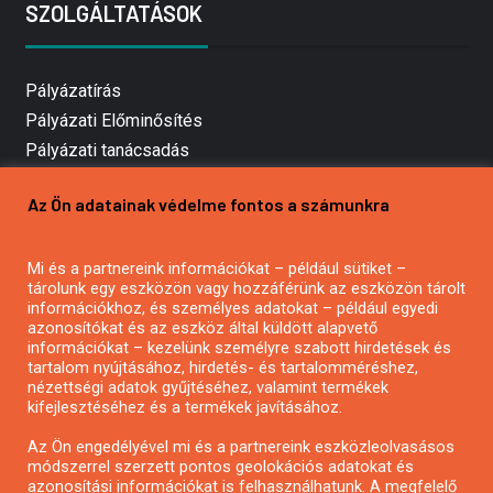
SZOLGÁLTATÁSOK
Pályázatírás
Pályázati Előminősítés
Pályázati tanácsadás
Pályázatírás vállalkozásoknak
Az Ön adatainak védelme fontos a számunkra
Mezőgazdasági pályázatírás
Pályázatírás magánszemélyeknek
Mi és a partnereink információkat – például sütiket –
Pályázatírás civil szervezeteknek
tárolunk egy eszközön vagy hozzáférünk az eszközön tárolt
Pályázatírás önkormányzatoknak
információkhoz, és személyes adatokat – például egyedi
azonosítókat és az eszköz által küldött alapvető
Pályázatfigyelés
információkat – kezelünk személyre szabott hirdetések és
Specifikus pályázatfigyelés vagy hírlevél
tartalom nyújtásához, hirdetés- és tartalomméréshez,
nézettségi adatok gyűjtéséhez, valamint termékek
kifejlesztéséhez és a termékek javításához.
PÁLYÁZATFIGYELŐ
Az Ön engedélyével mi és a partnereink eszközleolvasásos
módszerrel szerzett pontos geolokációs adatokat és
azonosítási információkat is felhasználhatunk. A megfelelő