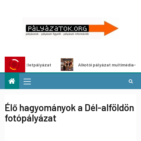
ítő ötletpályázat
Alkotói pályázat multimédia-kiállításho
Élő hagyományok a Dél-alföldön
fotópályázat