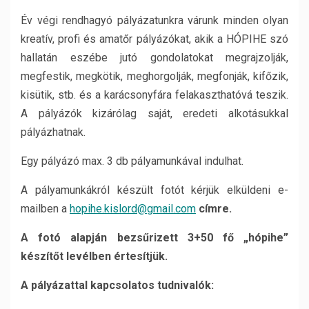
Év végi rendhagyó pályázatunkra várunk minden olyan
kreatív, profi és amatőr pályázókat, akik a HÓPIHE szó
hallatán eszébe jutó gondolatokat megrajzolják,
megfestik, megkötik, meghorgolják, megfonják, kifőzik,
kisütik, stb. és a karácsonyfára felakaszthatóvá teszik.
A pályázók kizárólag saját, eredeti alkotásukkal
pályázhatnak.
Egy pályázó max. 3 db pályamunkával indulhat.
A pályamunkákról készült fotót kérjük elküldeni e-
mailben a
hopihe.kislord@gmail.com
címre.
A fotó alapján bezsűrizett 3+50 fő „hópihe”
készítőt levélben értesítjük.
A pályázattal kapcsolatos tudnivalók: