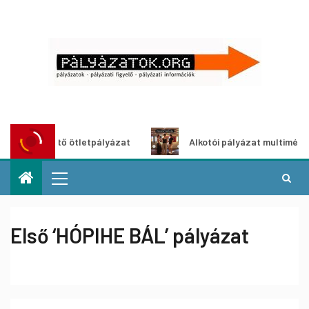
zöldítő ötletpályázat
Alkotói pályázat multimédia-kiállí
Első ‘HÓPIHE BÁL’ pályázat