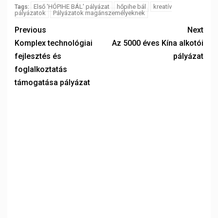
Első 'HÓPIHE BÁL' pályázat
hőpihe bál
kreatív
Tags:
pályázatok
Pályázatok magánszemélyeknek
Previous
Next
Komplex technológiai
Az 5000 éves Kína alkotói
fejlesztés és
pályázat
foglalkoztatás
támogatása pályázat