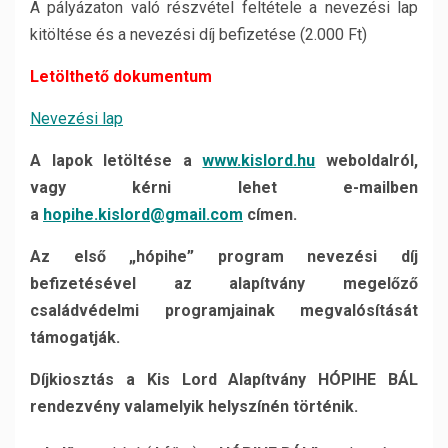
A pályázaton való részvétel feltétele a nevezési lap
kitöltése és a nevezési díj befizetése (2.000 Ft)
Letölthető dokumentum
Nevezési lap
A lapok letöltése a
www.kislord.hu
weboldalról,
vagy kérni lehet e-mailben
a
hopihe.kislord@gmail.com
címen.
Az első „hópihe” program nevezési díj
befizetésével az alapítvány megelőző
családvédelmi
programjainak megvalósítását
támogatják.
Díjkiosztás a Kis Lord Alapítvány HÓPIHE BÁL
rendezvény valamelyik helyszínén történik.