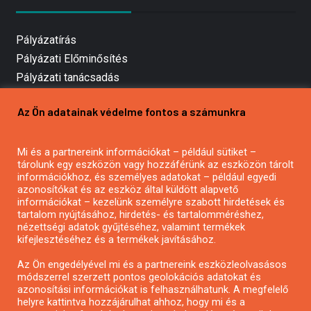
Pályázatírás
Pályázati Előminősítés
Pályázati tanácsadás
Pályázatírás vállalkozásoknak
Az Ön adatainak védelme fontos a számunkra
Mezőgazdasági pályázatírás
Pályázatírás magánszemélyeknek
Mi és a partnereink információkat – például sütiket –
Pályázatírás civil szervezeteknek
tárolunk egy eszközön vagy hozzáférünk az eszközön tárolt
Pályázatírás önkormányzatoknak
információkhoz, és személyes adatokat – például egyedi
azonosítókat és az eszköz által küldött alapvető
Pályázatfigyelés
információkat – kezelünk személyre szabott hirdetések és
Specifikus pályázatfigyelés vagy hírlevél
tartalom nyújtásához, hirdetés- és tartalomméréshez,
nézettségi adatok gyűjtéséhez, valamint termékek
kifejlesztéséhez és a termékek javításához.
PÁLYÁZATFIGYELŐ
Az Ön engedélyével mi és a partnereink eszközleolvasásos
módszerrel szerzett pontos geolokációs adatokat és
azonosítási információkat is felhasználhatunk. A megfelelő
helyre kattintva hozzájárulhat ahhoz, hogy mi és a
Pályázatok magánszemélyeknek