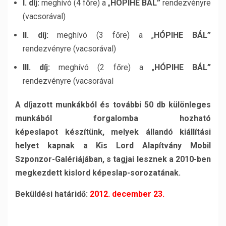
I. díj:
meghívó (4 főre) a „
HÓPIHE BÁL”
rendezvényre
(vacsorával)
II. díj:
meghívó (3 főre) a „
HÓPIHE BÁL”
rendezvényre (vacsorával)
III. díj:
meghívó (2 főre) a „
HÓPIHE BÁL”
rendezvényre (vacsorával
A díjazott munkákból és további 50 db különleges
munkából forgalomba hozható
képeslapot
készítünk, melyek állandó kiállítási
helyet kapnak a Kis Lord Alapítvány Mobil
Szponzor-
Galériájában, s tagjai lesznek a 2010-ben
megkezdett kislord képeslap-sorozatának.
Beküldési határidő:
2012. december 23.