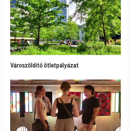
Városzöldítő ötletpályázat