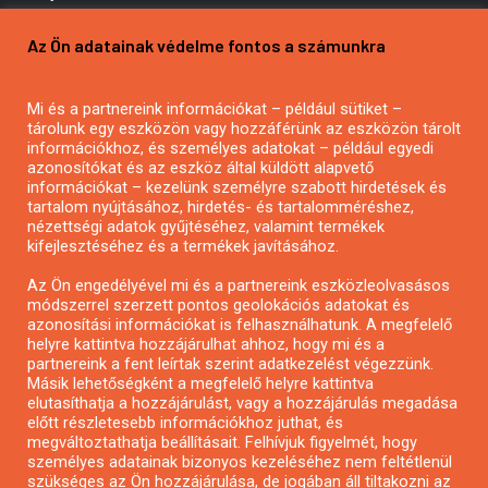
Pályázatírás vállalkozásoknak
Az Ön adatainak védelme fontos a számunkra
Mezőgazdasági pályázatírás
Pályázatírás magánszemélyeknek
Mi és a partnereink információkat – például sütiket –
Pályázatírás civil szervezeteknek
tárolunk egy eszközön vagy hozzáférünk az eszközön tárolt
Pályázatírás önkormányzatoknak
információkhoz, és személyes adatokat – például egyedi
azonosítókat és az eszköz által küldött alapvető
Pályázatfigyelés
információkat – kezelünk személyre szabott hirdetések és
Specifikus pályázatfigyelés vagy hírlevél
tartalom nyújtásához, hirdetés- és tartalomméréshez,
nézettségi adatok gyűjtéséhez, valamint termékek
kifejlesztéséhez és a termékek javításához.
PÁLYÁZATFIGYELŐ
Az Ön engedélyével mi és a partnereink eszközleolvasásos
módszerrel szerzett pontos geolokációs adatokat és
azonosítási információkat is felhasználhatunk. A megfelelő
helyre kattintva hozzájárulhat ahhoz, hogy mi és a
Pályázatok magánszemélyeknek
partnereink a fent leírtak szerint adatkezelést végezzünk.
Pályázatok civil szervezeteknek
Másik lehetőségként a megfelelő helyre kattintva
elutasíthatja a hozzájárulást, vagy a hozzájárulás megadása
Pályázatok vállalkozásoknak
előtt részletesebb információkhoz juthat, és
Önkormányzati pályázatok
megváltoztathatja beállításait. Felhívjuk figyelmét, hogy
személyes adatainak bizonyos kezeléséhez nem feltétlenül
Mezőgazdasági pályázatok
szükséges az Ön hozzájárulása, de jogában áll tiltakozni az