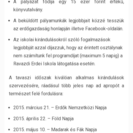
A pályázat fődíja egy 15 ezer forint értékű,
könyvutalvány.
A beküldött pályamunkák legjobbjait közzé tesszük
az erdőgazdaság honlapján illetve Facebook-oldalán.
Az iskolai kirándulásokról szóló fogalmazások
legjobbját azzal díjazzuk, hogy az érintett osztálynak
nem számítunk fel programdíjat (maximum 5 napig) a
Ravazdi Erdei Iskola látogatása esetén.
A tavaszi időszak kiválóan alkalmas kirándulások
szervezésére, ráadásul több jeles nap ad apropót a
természet felé fordulásra:
2015. március 21. – Erdők Nemzetközi Napja
2015. április 22. – Föld Napja
2015. május 10. – Madarak és Fák Napja