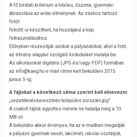
A fő bírálati kritérium a hiteles, őszinte, gyermeki
ábrázolása az erdei élménynek. Az íráshoz tartozó
fotót
felnőtt is készítheti, ha hozzájárul a kép
felhasználásához.
Előnyben részesítjük azokat a pályázatokat, ahol a fotó
az élmény alapjául szolgáló kirándulást mutatja be.
Az alkotásokat digitális (JPG és/vagy PDF) formában
az info@kaeg.hu e-mail címre kell beküldeni 2015.
június 5-ig.
A fájlokat a következő séma szerint kell elnevezni:
„vezetéknév.keresztnév.település.sorszám.jpg”.
A csatolt fájlok együttes mérete ne haladja meg a 10
MB-ot.
A beküldés akkor érvényes, ha az e-mailben megadják
a pályázó gyermek nevét, lakcímét, iskolai osztályát,