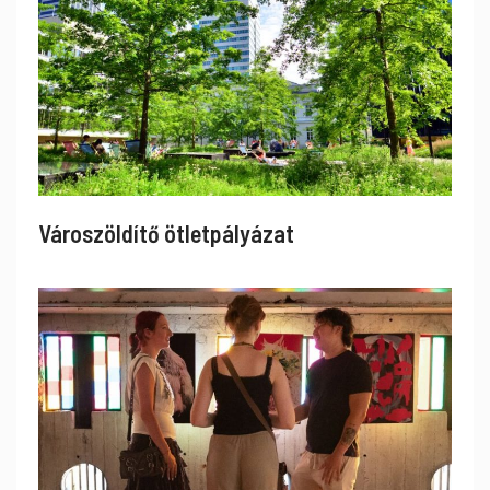
Városzöldítő ötletpályázat