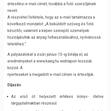
értesítési e-mail címét, továbbá a fotó szerzőjének
nevét.
A részvétel feltétele, hogy az e-mail tartalmazza a
következő mondatot: „A beküldött szöveg és fotó
készítői, valamint a képen szereplő személyek
hozzájárultak az anyag felhasználásához, nyilvánossá
tételéhez.”
A pályázatokat a zsűri június 15-ig bírálja el, az
eredményeket a www.kaeg.hu weblapon tesszük
közzé. A
nyerteseket a megadott e-mail címen is értesítjük.
Díjazás
Az első öt helyezett értékes könyv- illetve
tárgyjutalmakban részesül.