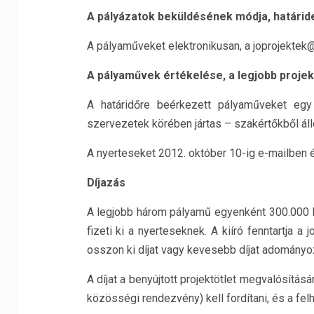
A pályázatok beküldésének módja, határid
A pályaműveket elektronikusan, a joprojektek
A pályam
ű
vek értékelése, a legjobb projek
A határidőre beérkezett pályaműveket egy
szervezetek körében jártas – szakértőkből álló 
A nyerteseket 2012. október 10-ig e-mailben é
Díjazás
A legjobb három pályamű egyenként 300.000 Ft 
fizeti ki a nyerteseknek. A kiíró fenntartja
osszon ki díjat vagy kevesebb díjat adományo
A díjat a benyújtott projektötlet megvalósítá
közösségi rendezvény) kell fordítani, és a felh