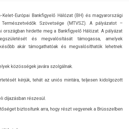
p-Kelet-Európai Bankfigyelő Hálózat (BH) és magyarországi
 Természetvédők Szövetsége (MTVSZ). A pályázatot –
 országban hirdette meg a Bankfigyelő Hálózat. A pályázat
egszületését és megvalósítását támogassa, amelyek
 később akár támogathatóak és megvalósíthatók lehetnek
melyek közösségek javára szolgálnak.
rtetését kérjük, tehát az uniós mintára, teljesen kidolgozott
li díjazásban részesül.
etőséget biztosítunk arra, hogy részt vegyenek a Brüsszelben