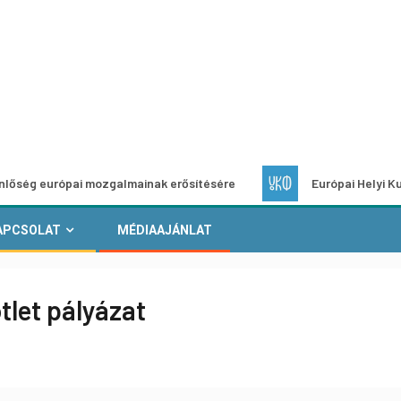
pai mozgalmainak erősítésére
Európai Helyi Kultúra – pály
APCSOLAT
MÉDIAAJÁNLAT
tlet pályázat