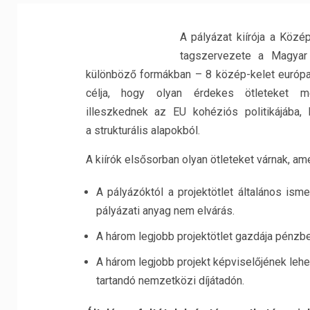
A pályázat kiírója a Közé
tagszervezete a Magyar
különböző formákban – 8 közép-kelet európai
célja, hogy olyan érdekes ötleteket m
illeszkednek az EU kohéziós politikájába,
a strukturális alapokból.
A kiírók elsősorban olyan ötleteket várnak, a
A pályázóktól a projektötlet általános isme
pályázati anyag nem elvárás.
A három legjobb projektötlet gazdája pénzbe
A három legjobb projekt képviselőjének leh
tartandó nemzetközi díjátadón.