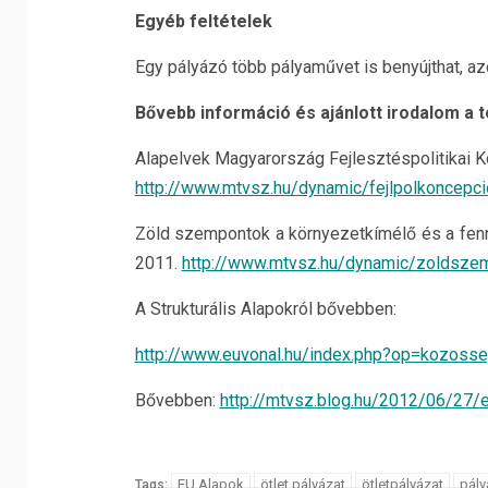
Egyéb feltételek
Egy pályázó több pályaművet is benyújthat, a
B
ő
vebb információ és ajánlott irodalom a
Alapelvek Magyarország Fejlesztéspolitikai 
http://www.mtvsz.hu/dynamic/fejlpolkoncepci
Zöld szempontok a környezetkímélő és a fenn
2011.
http://www.mtvsz.hu/dynamic/zoldszem
A Strukturális Alapokról bővebben:
http://www.euvonal.hu/index.php?op=kozosse
Bővebben:
http://mtvsz.blog.hu/2012/06/27/
EU Alapok
ötlet pályázat
ötletpályázat
pály
Tags: