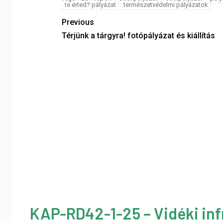
te érted? pályázat
természetvédelmi pályázatok
Previous
Térjünk a tárgyra! fotópályázat és kiállítás
KAP-RD42-1-25 – Vidéki inf