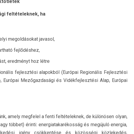
ktötletek
ági feltételeknek, ha
elyi megoldásokat javasol,
rtható fejlődéshez,
st, eredményt hoz létre
ionális fejlesztési alapokból (Európai Regionális Fejlesztési
p, Európai Mezőgazdasági és Vidékfejlesztési Alap, Európai
nk, amely megfelel a fenti feltételeknek, de különösen olyan,
agy többet) érinti: energiatakarékosság és megújuló energia,
zlekedési igény csökkentése és közösségi közlekedés,