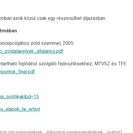
zonban azok közül csak egy részesülhet díjazásban.
 témában
Koncepciójához zöld szemmel, 2005.
o_zoldalapelvek_altalanos.pdf
tartható fejlődést szolgáló fejlesztésekhez, MTVSZ és TFF,
pontok_final.pdf
gi_politikak&id=15
eu_alapok_te_erted
ázat civil szervezeteknek
Pályázatok magánszemélyeknek
te érted?