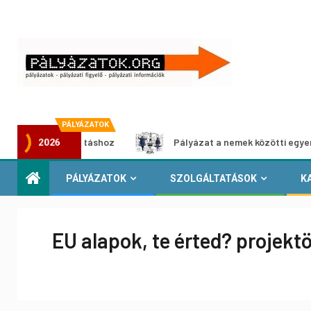
PÁLYÁZATOK
ia-kiállításhoz
Pályázat a nemek közötti egyenlőség euró
2026
PÁLYÁZATOK
SZOLGÁLTATÁSOK
K
EU alapok, te érted? projektö