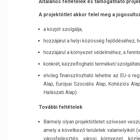
Általános feltételek és támogatható proje
A projektötlet akkor felel meg a jogosults
a közjót szolgálja,
hozzájárul a helyi közösség fejlődéséhez, h
hozzájárul a környezet védelméhez, a fennta
konkrét, kézzelfogható terméket/szolgáltatá
elvileg finanszírozható lehetne az EU-s reg
Alap, Európai Szociális Alap, Kohéziós Ala
Halászati Alap).
További feltételek
Bármely olyan projektötletet szívesen veszü
amely a következő területek valamelyikét (v
városfejlesztés, városi környezet, kö