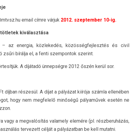
eje
@mtvsz.hu email címre várjuk
2012. szeptember 10-ig.
tötletek kiválasztása
 – az energia, közlekedés, közösségfejlesztés és civil
zsűri bírálja el, a fenti szempontok szerint.
rtesítjük. A díjátadó ünnepségre 2012 őszén kerül sor.
díjban részesül. A díjat a pályázat kiírója számla ellenében
 a jogot, hogy nem megfelelő minőségű pályaművek esetén ne
zzon.
sára vagy a megvalósítás valamely elemére (pl. részberuházás,
asználás tervezett célját a pályázatban be kell mutatni.