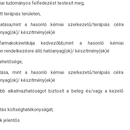
iai tudományos felfedezést testesít meg,
 terápiás területen,
ása,mint a hasonló kémiai szerkezetű/terápiás célra
anyag(ok)/ készítmény(ek)é
rmakokinetikája kedvezőbb,mint a hasonló kémiai
n rendelkezésre álló hatóanyag(ok)/ készítmény(ek)é
lehetősége,
ása, mint a hasonló kémiai szerkezetű/terápiás célra
anyag(ok)/ készítmény(ek)é
obb alkalmazhatóságot biztosít a beteg és/vagy a kezelő
átás költséghatékonyságát,
 jelentős.