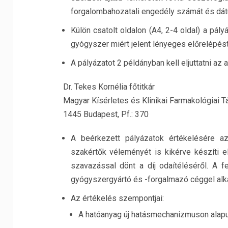
forgalombahozatali engedély számát és dát
Külön csatolt oldalon (A4, 2-4 oldal) a pál
gyógyszer miért jelent lényeges előrelépést 
A pályázatot 2 példányban kell eljuttatni az a
Dr. Tekes Kornélia főtitkár
Magyar Kísérletes és Klinikai Farmakológiai 
1445 Budapest, Pf.: 370
A beérkezett pályázatok értékelésére a
szakértők véleményét is kikérve készíti 
szavazással dönt a díj odaítéléséről. A 
gyógyszergyártó és -forgalmazó céggel alk
Az értékelés szempontjai:
A hatóanyag új hatásmechanizmuson alapu