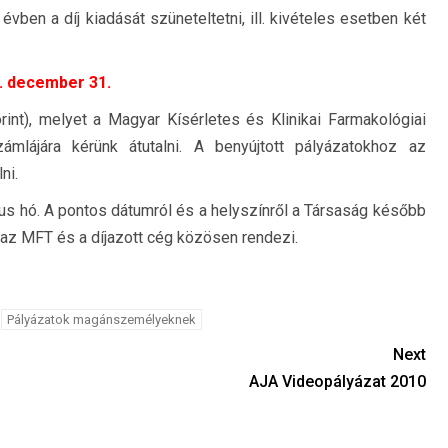
ben a díj kiadását szüneteltetni, ill. kivételes esetben két
. december 31.
rint), melyet a Magyar Kísérletes és Klinikai Farmakológiai
lájára kérünk átutalni. A benyújtott pályázatokhoz az
ni.
us hó. A pontos dátumról és a helyszínről a Társaság később
t az MFT és a díjazott cég közösen rendezi.
Pályázatok magánszemélyeknek
Next
AJA Videopályázat 2010