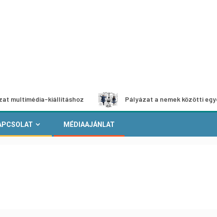
édia-kiállításhoz
Pályázat a nemek közötti egyenlőség e
APCSOLAT
MÉDIAAJÁNLAT