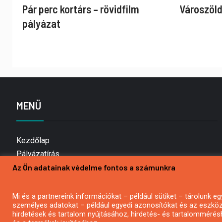
Pár perc kortárs – rövidfilm
Városzöld
pályázat
MENÜ
Kezdőlap
Pályázatírás
Az Ön adatainak védelme fontos a számunkra
Bemutatkozás
Médiaajánlat
Hírlevél feliratkozás
Mi és a partnereink információkat – például sütiket – tárolunk
személyes adatokat – például egyedi azonosítókat és az eszköz 
Impresszum
hirdetések és tartalom nyújtásához, hirdetés- és tartalommérés
Kapcsolat