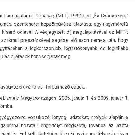
kai Farmakológiai Társaság (MFT) 1997-ben „Év Gyógyszere”
yi Tamás, szentendrei képzőművész alkotása: egy nagyméretű
kísérő oklevél. A védjegyzett díj megalapításával az MFT-t
 szakmai presztízsével segítse elő azon nemes célt, hogy
yításában a legkorszerűbb, leghatékonyabb és leginkább
rápiás eljárások honosodjanak meg.
 gyógyszergyártó és -forgalmazó cégek.
l, amely Magyarországon 2005. január 1. és 2009. január 1.
alomba.
 gyógyszerre vonatkozó lényegi adatokat, melyek alapján a
rgalomba hozatali engedélyt megkapta, továbbá az azóta
ását is. Fel kell tüntetni a törzskönyvi engedélyezés és a