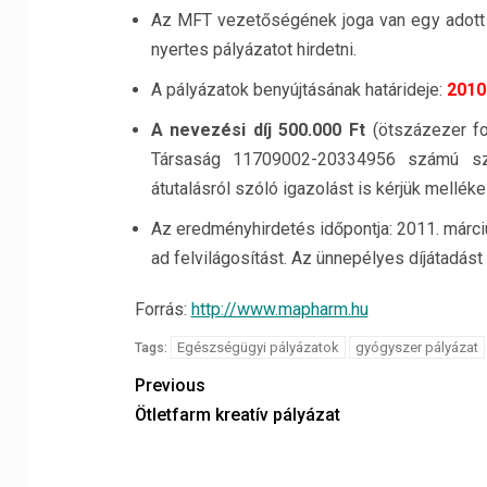
Az MFT vezetőségének joga van egy adott év
nyertes pályázatot hirdetni.
A pályázatok benyújtásának határideje:
2010
A nevezési díj 500.000 Ft
(ötszázezer fo
Társaság 11709002-20334956 számú szám
átutalásról szóló igazolást is kérjük mellékel
Az eredményhirdetés időpontja: 2011. márci
ad felvilágosítást. Az ünnepélyes díjátadás
Forrás:
http://www.mapharm.hu
Egészségügyi pályázatok
gyógyszer pályázat
Tags:
Previous
Ötletfarm kreatív pályázat