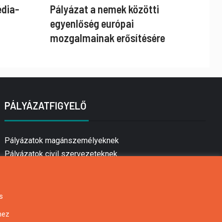
édia-
Pályázat a nemek közötti
egyenlőség európai
mozgalmainak erősítésére
PÁLYÁZATFIGYELŐ
Pályázatok magánszemélyeknek
Pályázatok civil szervezeteknek
Pályázatok vállalkozásoknak
Önkormányzati pályázatok
Mezőgazdasági pályázatok
s
Falusi turizmus pályázatok
hez
Napelem pályázatok