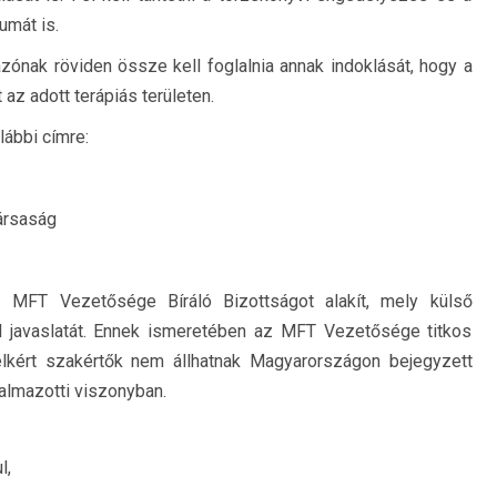
umát is.
yázónak röviden össze kell foglalnia annak indoklását, hogy a
az adott terápiás területen.
lábbi címre:
Társaság
z MFT Vezetősége Bíráló Bizottságot alakít, mely külső
el javaslatát. Ennek ismeretében az MFT Vezetősége titkos
felkért szakértők nem állhatnak Magyarországon bejegyzett
almazotti viszonyban.
l,