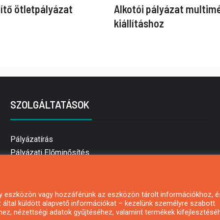
ítő ötletpályázat
Alkotói pályázat multim
kiállításhoz
SZOLGÁLTATÁSOK
Pályázatírás
Pályázati Előminősítés
Pályázati tanácsadás
Pályázatírás vállalkozásoknak
Mezőgazdasági pályázatírás
 egy eszközön vagy hozzáférünk az eszközön tárolt információkhoz, é
által küldött alapvető információkat – kezelünk személyre szabott
Pályázatírás magánszemélyeknek
hez, nézettségi adatok gyűjtéséhez, valamint termékek kifejlesztésé
Pályázatírás civil szervezeteknek