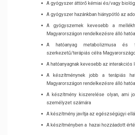
A gyógyszer áttörő kémiai és/vagy biológ
A gyógyszer hazánkban hiánypótló az adott
A gyógyszernek kevesebb a mellékhat
Magyarországon rendelkezésre álló ható
A hatóanyag metabolizmusa és fa
szerkezetű/terápiás célra Magyarországo
A hatóanyagnak kevesebb az interakciós 
A készítménynek jobb a terápiás hat
Magyarországon rendelkezésre álló ható
A készítmény kiszerelése olyan, ami j
személyzet számára
A készítmény javítja az egészségügyi ell
A készítményben a hazai hozzáadott érték