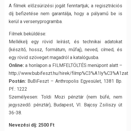
A filmek előzsürizési jogát fenntartjuk; a regisztrációs
díj befizetése nem garantálja, hogy a pályamű be is
kerül a versenyprogramba.
Filmek beküldése:
Mellékelj egy rövid leírást, és technikai adatokat
(készítő, hossz, formátum, műfaj), neved, címed, és
egy rövid szöveget magadról a katalógusba.
Online:
a honlapon a FILMFELTÖLTÉS menüpont alatt –
http://www.bubifeszt.hu/hirek/filmp%C3%A1ly%C3%A1zat
Postán:
BuBiFeszt – Anthropolis Egyesület, 1381 Bp.
Pf.: 1222
Személyesen: Toldi Mozi pénztár (nem büfé, nem
jegyszedő: pénztár), Budapest, VI. Bajcsy Zsiliszy út
36-38.
Nevezési díj: 2500 Ft