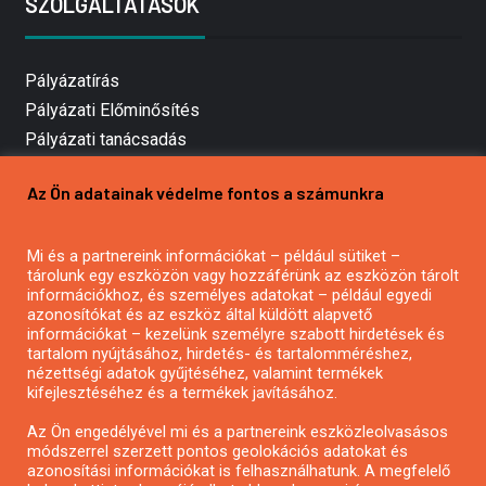
SZOLGÁLTATÁSOK
Pályázatírás
Pályázati Előminősítés
Pályázati tanácsadás
Pályázatírás vállalkozásoknak
Az Ön adatainak védelme fontos a számunkra
Mezőgazdasági pályázatírás
Pályázatírás magánszemélyeknek
Mi és a partnereink információkat – például sütiket –
Pályázatírás civil szervezeteknek
tárolunk egy eszközön vagy hozzáférünk az eszközön tárolt
Pályázatírás önkormányzatoknak
információkhoz, és személyes adatokat – például egyedi
azonosítókat és az eszköz által küldött alapvető
Pályázatfigyelés
információkat – kezelünk személyre szabott hirdetések és
Specifikus pályázatfigyelés vagy hírlevél
tartalom nyújtásához, hirdetés- és tartalomméréshez,
nézettségi adatok gyűjtéséhez, valamint termékek
kifejlesztéséhez és a termékek javításához.
PÁLYÁZATFIGYELŐ
Az Ön engedélyével mi és a partnereink eszközleolvasásos
módszerrel szerzett pontos geolokációs adatokat és
azonosítási információkat is felhasználhatunk. A megfelelő