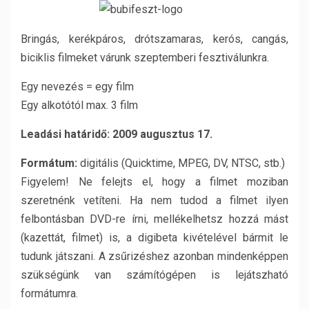
Bringás, kerékpáros, drótszamaras, kerós, cangás,
biciklis filmeket várunk szeptemberi fesztiválunkra.
Egy nevezés = egy film
Egy alkotótól max. 3 film
Leadási határidő: 2009 augusztus 17.
Formátum:
digitális (Quicktime, MPEG, DV, NTSC, stb.)
Figyelem! Ne felejts el, hogy a filmet moziban
szeretnénk vetíteni. Ha nem tudod a filmet ilyen
felbontásban DVD-re írni, mellékelhetsz hozzá mást
(kazettát, filmet) is, a digibeta kivételével bármit le
tudunk játszani. A zsűrizéshez azonban mindenképpen
szükségünk van számítógépen is lejátszható
formátumra.