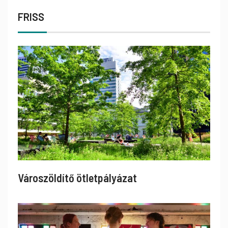
FRISS
Városzöldítő ötletpályázat