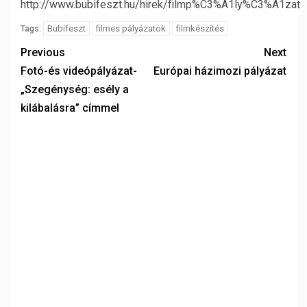
http://www.bubifeszt.hu/hirek/filmp%C3%A1ly%C3%A1zat
Bubifeszt
filmes pályázatok
filmkészítés
Tags:
Previous
Next
Fotó-és videópályázat-
Európai házimozi pályázat
„Szegénység: esély a
kilábalásra” címmel