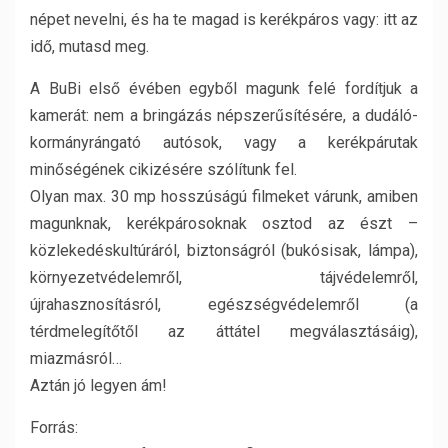
népet nevelni, és ha te magad is kerékpáros vagy: itt az
idő, mutasd meg.
A BuBi első évében egyből magunk felé fordítjuk a
kamerát: nem a bringázás népszerűsítésére, a dudáló-
kormányrángató autósok, vagy a kerékpárutak
minőségének cikizésére szólítunk fel.
Olyan max. 30 mp hosszúságú filmeket várunk, amiben
magunknak, kerékpárosoknak osztod az észt –
közlekedéskultúráról, biztonságról (bukósisak, lámpa),
környezetvédelemről, tájvédelemről,
újrahasznosításról, egészségvédelemről (a
térdmelegítőtől az áttátel megválasztásáig),
miazmásról…
Aztán jó legyen ám!
Forrás: