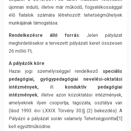
újonnan induló, illetve már működő, fogyatékossággal
élő fiatalok számára létrehozott tehetségműhelyek
munkájának támogatása.
Rendelkezésre álló forrás
: Jelen pályázat
meghirdetésekor a tervezett pályázati keret összesen
26 millió Ft,
A pályázók köre
Hazai jogi személyiséggel rendelkező
speciális
pedagógiai, gyógypedagógiai nevelési-oktatási
intézmények,
ill.
konduktív pedagógiai
intézmények
, illetve azon közoktatási intézmények,
amelyeknek ilyen csoportja, tagozata, osztálya van
(lásd 1993. évi LXXIX. Törvény 30.§ (2) bekezdés). A
Pályázó a pályázat során valamely Tehetségponttal[1]
kell együttműködnie.