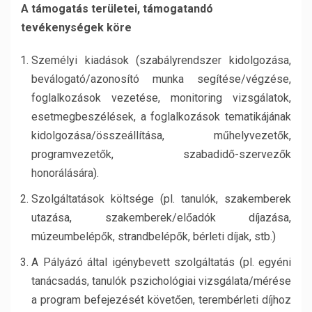
A támogatás területei, támogatandó
tevékenységek köre
Személyi kiadások (szabályrendszer kidolgozása,
beválogató/azonosító munka segítése/végzése,
foglalkozások vezetése, monitoring vizsgálatok,
esetmegbeszélések, a foglalkozások tematikájának
kidolgozása/összeállítása, műhelyvezetők,
programvezetők, szabadidő-szervezők
honorálására).
Szolgáltatások költsége (pl. tanulók, szakemberek
utazása, szakemberek/előadók díjazása,
múzeumbelépők, strandbelépők, bérleti díjak, stb.)
A Pályázó által igénybevett szolgáltatás (pl. egyéni
tanácsadás, tanulók pszichológiai vizsgálata/mérése
a program befejezését követően, terembérleti díjhoz