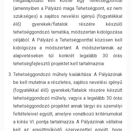
megállapodást kell kötnie egy Tehetségponttal
(amennyiben a Pályázó maga Tehetségpont, ez nem
szükséges) a sajátos nevelési igényű (fogyatékkal
élő) gyerekek/fiatalok részére készülő
tehetséggondozó tematika, módszertan kidolgozása
céljából. A Pályázó a Tehetségponttal közösen kell
kidolgozza a módszertant. A módszertannak az
alapvetéseken túl konkrét legalább 30 órás
tehetségfejlesztő projektet kell tartalmaznia.
Tehetséggondozó műhely kialakítása: A Pályázónak
be kell mutatnia a részletes, sajátos nevelési igényű
(fogyatékkal élő) gyerekek/fiatalok részére készült
tehetséggondozó műhely, vagyis a legalább 30 órás
tehetséggondozó projektet annak tárgyi és személyi
feltételeivel együtt, amelyre vonatkozó kritériumokat
a kiírás VI. pontja tartalmazza. A Pályázónak vállalnia
kell az együttműködő szervezettel együtt, hogy