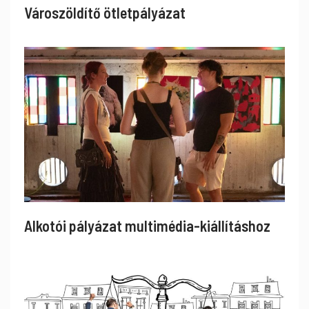
Városzöldítő ötletpályázat
Alkotói pályázat multimédia-kiállításhoz