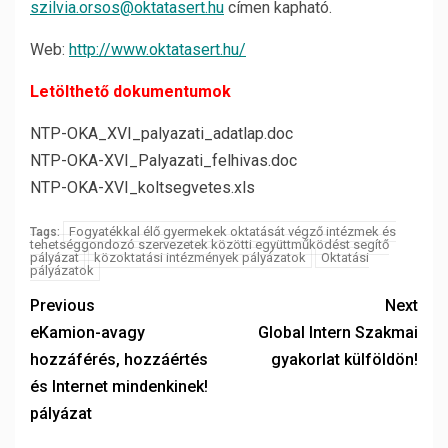
szilvia.orsos@oktatasert.hu
címen kapható.
Web:
http://www.oktatasert.hu/
Letölthető dokumentumok
NTP-OKA_XVI_palyazati_adatlap.doc
NTP-OKA-XVI_Palyazati_felhivas.doc
NTP-OKA-XVI_koltsegvetes.xls
Fogyatékkal élő gyermekek oktatását végző intézmek és
Tags:
tehetséggondozó szervezetek közötti együttműködést segítő
pályázat
közoktatási intézmények pályázatok
Oktatási
pályázatok
Previous
Next
eKamion-avagy
Global Intern Szakmai
hozzáférés, hozzáértés
gyakorlat külföldön!
és Internet mindenkinek!
pályázat