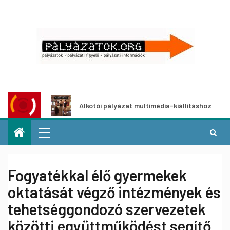
Alkotói pályázat multimédia-kiállításhoz
Pályáz
Fogyatékkal élő gyermekek
oktatását végző intézmények és
tehetséggondozó szervezetek
közötti együttműködést segítő