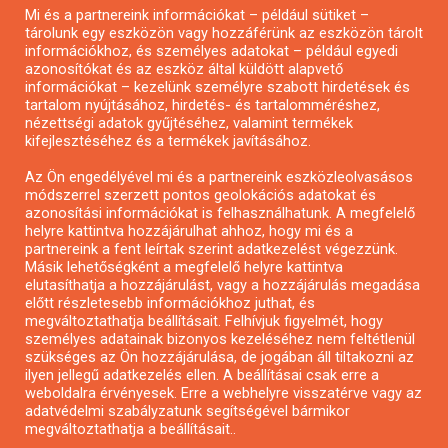
Mi és a partnereink információkat – például sütiket –
Pályázatírás civil szervezeteknek
tárolunk egy eszközön vagy hozzáférünk az eszközön tárolt
Pályázatírás önkormányzatoknak
információkhoz, és személyes adatokat – például egyedi
azonosítókat és az eszköz által küldött alapvető
Pályázatfigyelés
információkat – kezelünk személyre szabott hirdetések és
Specifikus pályázatfigyelés vagy hírlevél
tartalom nyújtásához, hirdetés- és tartalomméréshez,
nézettségi adatok gyűjtéséhez, valamint termékek
kifejlesztéséhez és a termékek javításához.
PÁLYÁZATFIGYELŐ
Az Ön engedélyével mi és a partnereink eszközleolvasásos
módszerrel szerzett pontos geolokációs adatokat és
azonosítási információkat is felhasználhatunk. A megfelelő
helyre kattintva hozzájárulhat ahhoz, hogy mi és a
Pályázatok magánszemélyeknek
partnereink a fent leírtak szerint adatkezelést végezzünk.
Pályázatok civil szervezeteknek
Másik lehetőségként a megfelelő helyre kattintva
elutasíthatja a hozzájárulást, vagy a hozzájárulás megadása
Pályázatok vállalkozásoknak
előtt részletesebb információkhoz juthat, és
Önkormányzati pályázatok
megváltoztathatja beállításait. Felhívjuk figyelmét, hogy
személyes adatainak bizonyos kezeléséhez nem feltétlenül
Mezőgazdasági pályázatok
szükséges az Ön hozzájárulása, de jogában áll tiltakozni az
Falusi turizmus pályázatok
ilyen jellegű adatkezelés ellen. A beállításai csak erre a
weboldalra érvényesek. Erre a webhelyre visszatérve vagy az
Napelem pályázatok
adatvédelmi szabályzatunk segítségével bármikor
GINOP pályázatok
megváltoztathatja a beállításait..