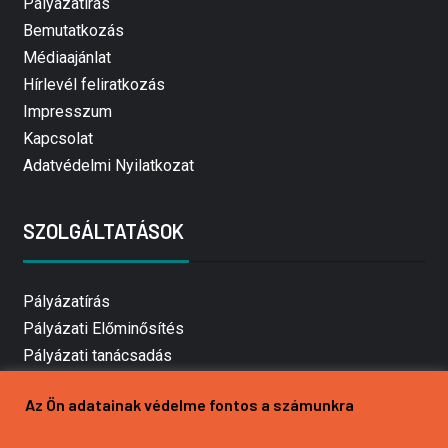
Pályázatírás
Bemutatkozás
Médiaajánlat
Hírlevél feliratkozás
Impresszum
Kapcsolat
Adatvédelmi Nyilatkozat
SZOLGÁLTATÁSOK
Pályázatírás
Pályázati Előminősítés
Pályázati tanácsadás
Pályázatírás vállalkozásoknak
Az Ön adatainak védelme fontos a számunkra
Mezőgazdasági pályázatírás
Pályázatírás magánszemélyeknek