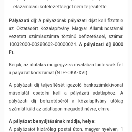
elszámolási kötelezettségét nem teljesítette.
Pályázati díj
: A pályázónak pályázati díjat kell fizetnie
az Oktatásért Közalapítvány Magyar Államkincstárnál
vezetett számlaszámra történő befizetéssel, száma:
10032000-00288602-00000024.
A pályázati díj 8000
Ft.
Kérjük, az átutalás megjegyzés rovatában tüntessék fel
a pályázat kódszámát (NTP-OKA-XVI).
A pályázati díj teljesítését igazoló bankszámlakivonat
másolatát csatolni kell a pályázati adatlaphoz. A
pályázati díj befizetéséről a közalapítvány utólag
számlát küld az adatlapon megadott névre, címre.
A pályázat benyújtásának módja, helye:
A pályázatot kizárólag postai úton, magyar nyelven, 1