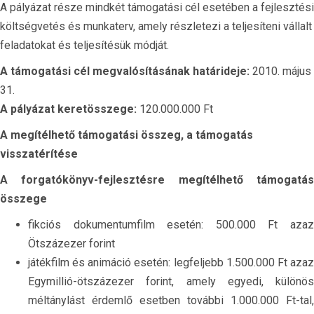
A pályázat része mindkét támogatási cél esetében a fejlesztési
költségvetés és munkaterv, amely részletezi a teljesíteni vállalt
feladatokat és teljesítésük módját.
A támogatási cél megvalósításának határideje:
2010. május
31.
A pályázat keretösszege:
120.000.000 Ft
A megítélhető támogatási összeg, a támogatás
visszatérítése
A forgatókönyv-fejlesztésre megítélhető támogatás
összege
fikciós dokumentumfilm esetén: 500.000 Ft azaz
Ötszázezer forint
játékfilm és animáció esetén: legfeljebb 1.500.000 Ft azaz
Egymillió-ötszázezer forint, amely egyedi, különös
méltánylást érdemlő esetben további 1.000.000 Ft-tal,