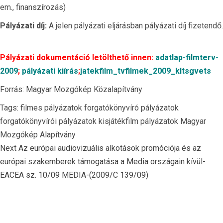
em., finanszírozás)
Pályázati díj:
A jelen pályázati eljárásban pályázati díj fizetendő.
Pályázati dokumentáció letölthető innen:
adatlap-filmterv-
2009
;
pályázati kiírás
;
jatekfilm_tvfilmek_2009_kltsgvets
Forrás: Magyar Mozgókép Közalapítvány
Tags:
filmes pályázatok
forgatókönyvíró pályázatok
forgatókönyvírói pályázatok
kisjátékfilm pályázatok
Magyar
Mozgókép Alapítvány
Continue
Next
Az európai audiovizuális alkotások promóciója és az
Reading
európai szakemberek támogatása a Media országain kívül-
EACEA sz. 10/09 MEDIA-(2009/C 139/09)