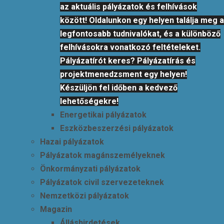
az aktuális pályázatok és felhívások
között! Oldalunkon egy helyen találja meg a
legfontosabb tudnivalókat, és a különböző
felhívásokra vonatkozó feltételeket.
Pályázatírót keres? Pályázatírás és
projektmenedzsment egy helyen!
Készüljön fel időben a kedvező
lehetőségekre!
Energetikai pályázatok
Eszközbeszerzési pályázatok
Hazai pályázatok
Pályázatok magánszemélyeknek
Önkormányzati pályázatok
Pályázatok civil szervezeteknek
Nemzetközi pályázatok
Magazin
Álláshirdetések