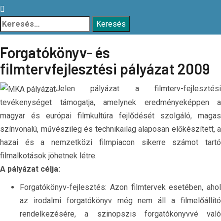
Keresés:
Forgatókönyv- és
filmtervfejlesztési pályázat 2009
Jelen pályázat a filmterv-fejlesztési
tevékenységet támogatja, amelynek eredményeképpen a
magyar és európai filmkultúra fejlődését szolgáló, magas
színvonalú, művészileg és technikailag alaposan előkészített, a
hazai és a nemzetközi filmpiacon sikerre számot tartó
filmalkotások jöhetnek létre.
A pályázat célja:
Forgatókönyv-fejlesztés: Azon filmtervek esetében, ahol
az irodalmi forgatókönyv még nem áll a filmelőállító
rendelkezésére, a szinopszis forgatókönyvvé való