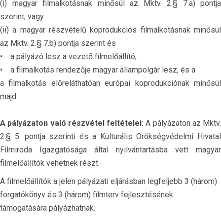
(i) magyar filmalkotásnak minősül az Mktv. 2.§ 7.a) pontja
szerint, vagy
(ii) a magyar részvételű koprodukciós filmalkotásnak minősül
az Mktv. 2.§ 7.b) pontja szerint és
• a pályázó lesz a vezető filmelőállító,
• a filmalkotás rendezője magyar állampolgár lesz, és a
a filmalkotás előreláthatóan európai koprodukciónak minősül
majd.
A pályázaton való részvétel feltételei:
A pályázaton az Mktv.
2.§ 5. pontja szerinti és a Kulturális Örökségvédelmi Hivatal
Filmiroda Igazgatósága által nyilvántartásba vett magyar
filmelőállítók vehetnek részt.
A filmelőállítók a jelen pályázati eljárásban legfeljebb 3 (három)
forgatókönyv és 3 (három) filmterv fejlesztésének
támogatására pályázhatnak.