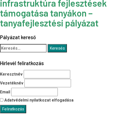
infrastruktúra fejlesztések
támogatása tanyákon –
tanyafejlesztési pályázat
Pályázat kereső
Keresés:
Hírlevél feliratkozás
Keresztnév
Vezetéknév
Email
Adatvédelmi nyilatkozat elfogadása