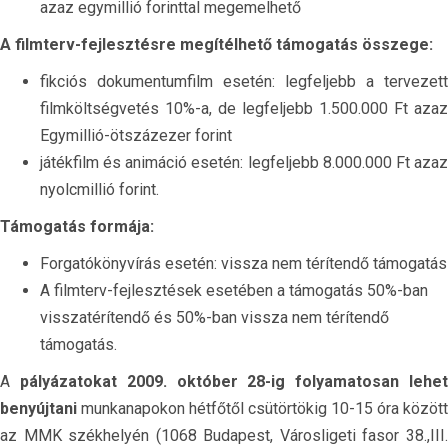
azaz egymillió forinttal megemelhető
A filmterv-fejlesztésre megítélhető támogatás összege:
fikciós dokumentumfilm esetén: legfeljebb a tervezett
filmköltségvetés 10%-a, de legfeljebb 1.500.000 Ft azaz
Egymillió-ötszázezer forint
játékfilm és animáció esetén: legfeljebb 8.000.000 Ft azaz
nyolcmillió forint.
Támogatás formája:
Forgatókönyvírás esetén: vissza nem térítendő támogatás
A filmterv-fejlesztések esetében a támogatás 50%-ban
visszatérítendő és 50%-ban vissza nem térítendő
támogatás.
A
pályázatokat 2009. október 28-ig folyamatosan lehet
benyújtani
munkanapokon hétfőtől csütörtökig 10-15 óra között
az MMK székhelyén (1068 Budapest, Városligeti fasor 38.,III.