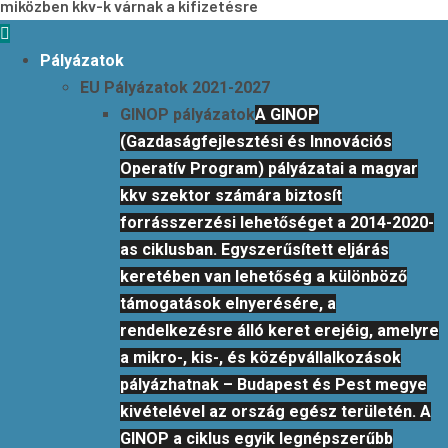
miközben kkv-k várnak a kifizetésre
Primary
Menu
Pályázatok
EU Pályázatok 2021-2027
GINOP pályázatok
A GINOP
(Gazdaságfejlesztési és Innovációs
Operatív Program) pályázatai a magyar
kkv szektor számára biztosít
forrásszerzési lehetőséget a 2014-2020-
as ciklusban. Egyszerűsített eljárás
keretében van lehetőség a különböző
támogatások elnyerésére, a
rendelkezésre álló keret erejéig, amelyre
a mikro-, kis-, és középvállalkozások
pályázhatnak – Budapest és Pest megye
kivételével az ország egész területén. A
GINOP a ciklus egyik legnépszerűbb