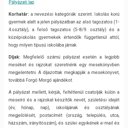
Pályázati lap
Korhatár:
a nevezési kategóriák szerint. Iskolás korú
gyermek alatt a jelen pályázatban az alsó tagozatos (1-
4.osztály), a felső tagozatos (5-8/9. osztály) és a
középiskolás gyermekek értendők függetlenül attól,
hogy milyen típusú iskolába járnak.
Díjak:
Megfelelő számú pályázat esetén a legjobb
meséket és rajzokat szeretnénk egy mesekönyvben
megjelentetni. A díjazottak megkapják a mesekönyvet,
továbbá Forgó Morgó ajándékot.
A pályázat mellett, kérjük, feltétlenül csatolják külön a
meseíró és a rajzokat készítők nevét, születési idejét
(év, hónap, nap), iskolájának és osztályának
megjelölését, postacímét (ország, település, utca,
házszám, irányítószám), és szülei egyikének e-mail és