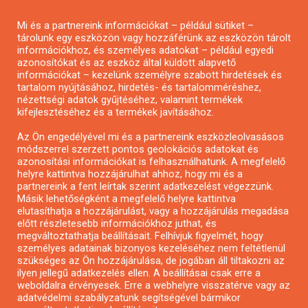
Pályázatírás magánszemélyeknek
Mi és a partnereink információkat – például sütiket –
Pályázatírás civil szervezeteknek
tárolunk egy eszközön vagy hozzáférünk az eszközön tárolt
Pályázatírás önkormányzatoknak
információkhoz, és személyes adatokat – például egyedi
azonosítókat és az eszköz által küldött alapvető
Pályázatfigyelés
információkat – kezelünk személyre szabott hirdetések és
Specifikus pályázatfigyelés vagy hírlevél
tartalom nyújtásához, hirdetés- és tartalomméréshez,
nézettségi adatok gyűjtéséhez, valamint termékek
kifejlesztéséhez és a termékek javításához.
PÁLYÁZATFIGYELŐ
Az Ön engedélyével mi és a partnereink eszközleolvasásos
módszerrel szerzett pontos geolokációs adatokat és
azonosítási információkat is felhasználhatunk. A megfelelő
helyre kattintva hozzájárulhat ahhoz, hogy mi és a
Pályázatok magánszemélyeknek
partnereink a fent leírtak szerint adatkezelést végezzünk.
Pályázatok civil szervezeteknek
Másik lehetőségként a megfelelő helyre kattintva
elutasíthatja a hozzájárulást, vagy a hozzájárulás megadása
Pályázatok vállalkozásoknak
előtt részletesebb információkhoz juthat, és
Önkormányzati pályázatok
megváltoztathatja beállításait. Felhívjuk figyelmét, hogy
személyes adatainak bizonyos kezeléséhez nem feltétlenül
Mezőgazdasági pályázatok
szükséges az Ön hozzájárulása, de jogában áll tiltakozni az
Falusi turizmus pályázatok
ilyen jellegű adatkezelés ellen. A beállításai csak erre a
weboldalra érvényesek. Erre a webhelyre visszatérve vagy az
Napelem pályázatok
adatvédelmi szabályzatunk segítségével bármikor
GINOP pályázatok