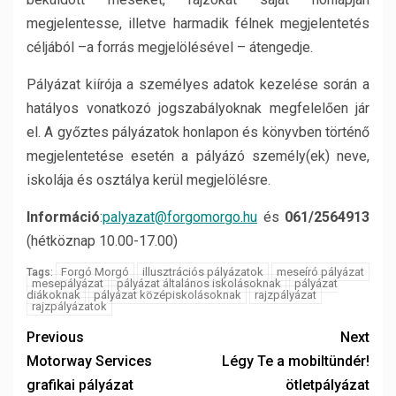
megjelentesse, illetve harmadik félnek megjelentetés
céljából –a forrás megjelölésével – átengedje.
Pályázat kiírója a személyes adatok kezelése során a
hatályos vonatkozó jogszabályoknak megfelelően jár
el. A győztes pályázatok honlapon és könyvben történő
megjelentetése esetén a pályázó személy(ek) neve,
iskolája és osztálya kerül megjelölésre.
Információ
:
palyazat@forgomorgo.hu
és
061/2564913
(hétköznap 10.00-17.00)
Forgó Morgó
illusztrációs pályázatok
meseíró pályázat
Tags:
mesepályázat
pályázat általános iskolásoknak
pályázat
diákoknak
pályázat középiskolásoknak
rajzpályázat
rajzpályázatok
Previous
Next
Motorway Services
Légy Te a mobiltündér!
grafikai pályázat
ötletpályázat