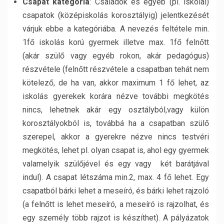
Csapat kategória
: Családok és egyéb (pl. iskolai)
csapatok (középiskolás korosztályig) jelentkezését
várjuk ebbe a kategóriába. A nevezés feltétele min.
1fő iskolás korú gyermek illetve max. 1fő felnőtt
(akár szülő vagy egyéb rokon, akár pedagógus)
részvétele (felnőtt részvétele a csapatban tehát nem
kötelező, de ha van, akkor maximum 1 fő lehet, az
iskolás gyerekek korára nézve további megkötés
nincs, lehetnek akár egy osztályból,vagy külön
korosztályokból is, továbbá ha a csapatban szülő
szerepel, akkor a gyerekre nézve nincs testvéri
megkötés, lehet pl. olyan csapat is, ahol egy gyermek
valamelyik szülőjével és egy vagy két barátjával
indul). A csapat létszáma min.2, max. 4 fő lehet. Egy
csapatból bárki lehet a meseíró, és bárki lehet rajzoló
(a felnőtt is lehet meseíró, a meseíró is rajzolhat, és
egy személy több rajzot is készíthet). A pályázatok