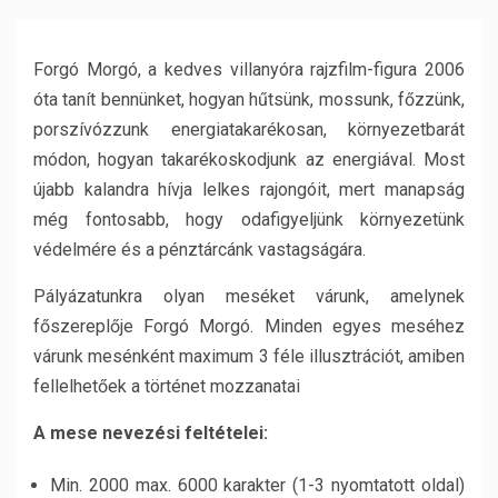
Forgó Morgó, a kedves villanyóra rajzfilm-figura 2006
óta tanít bennünket, hogyan hűtsünk, mossunk, főzzünk,
porszívózzunk energiatakarékosan, környezetbarát
módon, hogyan takarékoskodjunk az energiával. Most
újabb kalandra hívja lelkes rajongóit, mert manapság
még fontosabb, hogy odafigyeljünk környezetünk
védelmére és a pénztárcánk vastagságára.
Pályázatunkra olyan meséket várunk, amelynek
főszereplője Forgó Morgó. Minden egyes meséhez
várunk mesénként maximum 3 féle illusztrációt, amiben
fellelhetőek a történet mozzanatai
A mese nevezési feltételei:
Min. 2000 max. 6000 karakter (1-3 nyomtatott oldal)