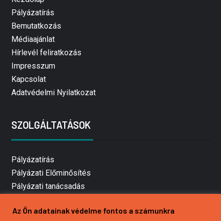
Pályázatírás
Bemutatkozás
Médiaajánlat
Hírlevél feliratkozás
Impresszum
Kapcsolat
Adatvédelmi Nyilatkozat
SZOLGÁLTATÁSOK
Pályázatírás
Pályázati Előminősítés
Pályázati tanácsadás
Pályázatírás vállalkozásoknak
Az Ön adatainak védelme fontos a számunkra
Mezőgazdasági pályázatírás