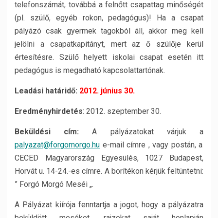
telefonszámát, továbbá a felnőtt csapattag minőségét
(pl. szülő, egyéb rokon, pedagógus)! Ha a csapat
pályázó csak gyermek tagokból áll, akkor meg kell
jelölni a csapatkapitányt, mert az ő szülője kerül
értesítésre. Szülő helyett iskolai csapat esetén itt
pedagógus is megadható kapcsolattartónak.
Leadási határidő:
2012. június 30.
Eredményhirdetés
: 2012. szeptember 30.
Beküldési cím:
A pályázatokat várjuk a
palyazat@forgomorgo.hu
e-mail címre , vagy postán, a
CECED Magyarország Egyesülés, 1027 Budapest,
Horvát u. 14-24.-es címre. A borítékon kérjük feltüntetni:
” Forgó Morgó Meséi „.
A Pályázat kiírója fenntartja a jogot, hogy a pályázatra
beküldött meséket, rajzokat saját honlapján