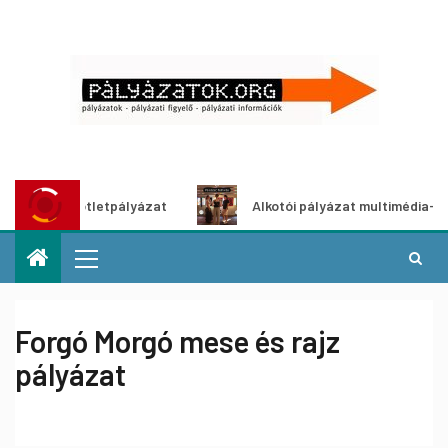
dítő ötletpályázat
Alkotói pályázat multimédia-kiállításh
Forgó Morgó mese és rajz
pályázat