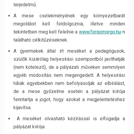
terjedelmű.
A mese cselekményének egy környezetbarát
megoldást kell feldolgoznia, illetve minden
tekintetben meg kell felelnie a
www.forgomorgo.hu
-n
található célkitűzéseknek.
A gyermekek által írt meséket a pedagógusok,
szülők kizárólag helyesírási szempontból javíthatják
(nem kötelező), de a pályázati műveken semmilyen
egyéb módosítás nem megengedett. A helyesírási
hibák egyebekben nem befolyásolják az elbírálást,
de a mese győzelme esetén a pályázat kiírója
fenntartja a jogot, hogy azokat a megjelentetéshez
kijavítsa.
A meséket olvasható kézírással is elfogadja a
pályázat kiírója.