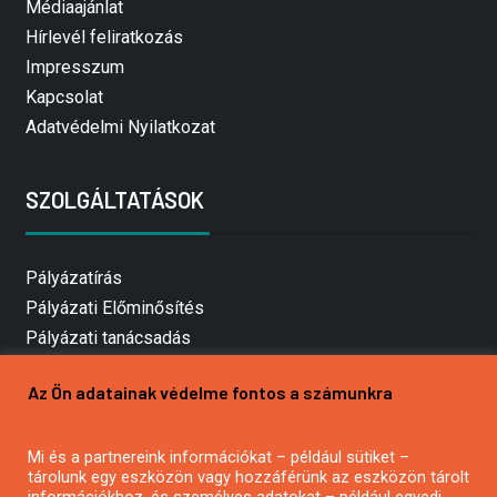
Médiaajánlat
Hírlevél feliratkozás
Impresszum
Kapcsolat
Adatvédelmi Nyilatkozat
SZOLGÁLTATÁSOK
Pályázatírás
Pályázati Előminősítés
Pályázati tanácsadás
Pályázatírás vállalkozásoknak
Az Ön adatainak védelme fontos a számunkra
Mezőgazdasági pályázatírás
Pályázatírás magánszemélyeknek
Mi és a partnereink információkat – például sütiket –
Pályázatírás civil szervezeteknek
tárolunk egy eszközön vagy hozzáférünk az eszközön tárolt
Pályázatírás önkormányzatoknak