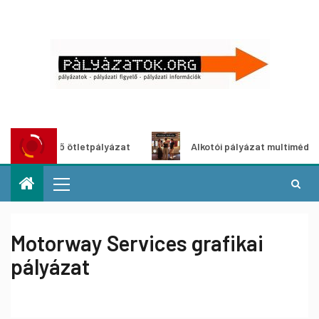
öldítő ötletpályázat
Alkotói pályázat multimédia-kiállít
Motorway Services grafikai
pályázat