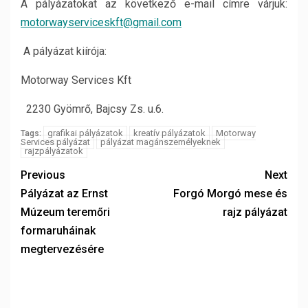
A pályázatokat az következő e-mail címre várjuk:
motorwayserviceskft@gmail.com
A pályázat kiírója:
Motorway Services Kft
2230 Gyömrő, Bajcsy Zs. u.6.
grafikai pályázatok
kreatív pályázatok
Motorway
Tags:
Services pályázat
pályázat magánszemélyeknek
rajzpályázatok
Previous
Next
Pályázat az Ernst
Forgó Morgó mese és
Múzeum teremőri
rajz pályázat
formaruháinak
megtervezésére