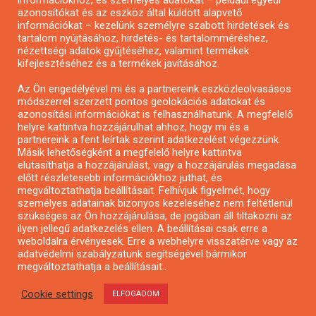
információkhoz, és személyes adatokat – például egyedi
azonosítókat és az eszköz által küldött alapvető
Pályázatfigyelés
információkat – kezelünk személyre szabott hirdetések és
Specifikus pályázatfigyelés vagy hírlevél
tartalom nyújtásához, hirdetés- és tartalomméréshez,
nézettségi adatok gyűjtéséhez, valamint termékek
kifejlesztéséhez és a termékek javításához.
PÁLYÁZATFIGYELŐ
Az Ön engedélyével mi és a partnereink eszközleolvasásos
módszerrel szerzett pontos geolokációs adatokat és
azonosítási információkat is felhasználhatunk. A megfelelő
helyre kattintva hozzájárulhat ahhoz, hogy mi és a
Pályázatok magánszemélyeknek
partnereink a fent leírtak szerint adatkezelést végezzünk.
Pályázatok civil szervezeteknek
Másik lehetőségként a megfelelő helyre kattintva
elutasíthatja a hozzájárulást, vagy a hozzájárulás megadása
Pályázatok vállalkozásoknak
előtt részletesebb információkhoz juthat, és
Önkormányzati pályázatok
megváltoztathatja beállításait. Felhívjuk figyelmét, hogy
személyes adatainak bizonyos kezeléséhez nem feltétlenül
Mezőgazdasági pályázatok
szükséges az Ön hozzájárulása, de jogában áll tiltakozni az
Falusi turizmus pályázatok
ilyen jellegű adatkezelés ellen. A beállításai csak erre a
weboldalra érvényesek. Erre a webhelyre visszatérve vagy az
Napelem pályázatok
adatvédelmi szabályzatunk segítségével bármikor
GINOP pályázatok
megváltoztathatja a beállításait..
Cookie settings
ELFOGADOM
Copyright © All rights reserved.