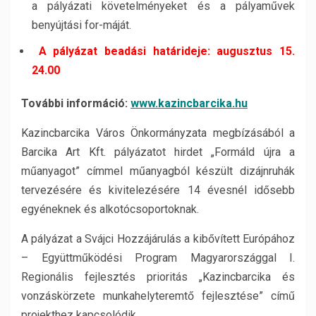
a pályázati követelményeket és a pályaművek
benyújtási for-máját.
A pályázat beadási határideje: augusztus 15.
24.00
További információ:
www.kazincbarcika.hu
Kazincbarcika Város Önkormányzata megbízásából a
Barcika Art Kft. pályázatot hirdet „Formáld újra a
műanyagot” címmel műanyagból készült dizájnruhák
tervezésére és kivitelezésére 14 évesnél idősebb
egyéneknek és alkotócsoportoknak.
A pályázat a Svájci Hozzájárulás a kibővített Európához
– Együttműködési Program Magyarországgal I.
Regionális fejlesztés prioritás „Kazincbarcika és
vonzáskörzete munkahelyteremtő fejlesztése” című
projekthez kapcsolódik.