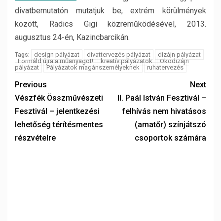
divatbemutatón mutatjuk be, extrém körülmények
között, Radics Gigi közreműködésével, 2013.
augusztus 24-én, Kazincbarcikán.
design pályázat
divattervezés pályázat
dizájn pályázat
Tags:
Formáld újra a műanyagot!
kreatív pályázatok
Ökodizájn
pályázat
Pályázatok magánszemélyeknek
ruhatervezés
Previous
Next
Vészfék Összművészeti
II. Paál István Fesztivál –
Fesztivál – jelentkezési
felhívás nem hivatásos
lehetőség térítésmentes
(amatőr) színjátszó
részvételre
csoportok számára