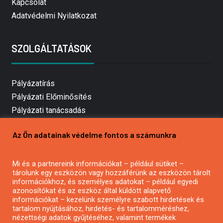
Kapcsolat
Adatvédelmi Nyilatkozat
SZOLGÁLTATÁSOK
Pályázatírás
Pályázati Előminősítés
Pályázati tanácsadás
Pályázatírás vállalkozásoknak
Az Ön adatainak védelme fontos a számunkra
Mezőgazdasági pályázatírás
Pályázatírás magánszemélyeknek
Mi és a partnereink információkat – például sütiket –
Pályázatírás civil szervezeteknek
tárolunk egy eszközön vagy hozzáférünk az eszközön tárolt
Pályázatírás önkormányzatoknak
információkhoz, és személyes adatokat – például egyedi
azonosítókat és az eszköz által küldött alapvető
Pályázatfigyelés
információkat – kezelünk személyre szabott hirdetések és
Specifikus pályázatfigyelés vagy hírlevél
tartalom nyújtásához, hirdetés- és tartalomméréshez,
nézettségi adatok gyűjtéséhez, valamint termékek