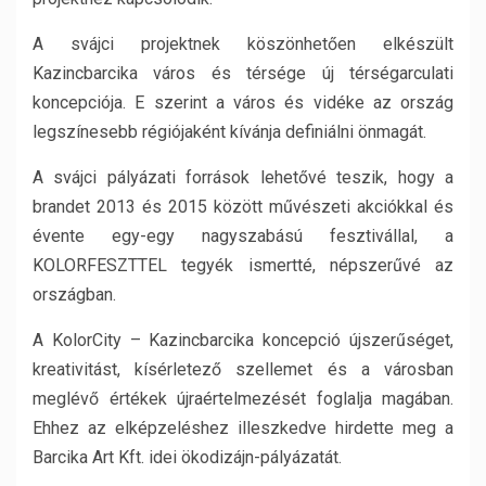
A svájci projektnek köszönhetően elkészült
Kazincbarcika város és térsége új térségarculati
koncepciója. E szerint a város és vidéke az ország
legszínesebb régiójaként kívánja definiálni önmagát.
A svájci pályázati források lehetővé teszik, hogy a
brandet 2013 és 2015 között művészeti akciókkal és
évente egy-egy nagyszabású fesztivállal, a
KOLORFESZTTEL tegyék ismertté, népszerűvé az
országban.
A KolorCity – Kazincbarcika koncepció újszerűséget,
kreativitást, kísérletező szellemet és a városban
meglévő értékek újraértelmezését foglalja magában.
Ehhez az elképzeléshez illeszkedve hirdette meg a
Barcika Art Kft. idei ökodizájn-pályázatát.