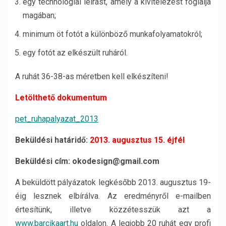
egy technológiai leírást, amely a kivitelezést foglalja
magában;
minimum öt fotót a különböző munkafolyamatokról;
egy fotót az elkészült ruháról.
A ruhát 36-38-as méretben kell elkészíteni!
Letölthető dokumentum
pet_ruhapalyazat_2013
Beküldési határidő:
2013. augusztus 15. éjfél
Beküldési cím: okodesign@gmail.com
A beküldött pályázatok legkésőbb 2013. augusztus 19-
éig lesznek elbírálva. Az eredményről e-mailben
értesítünk, illetve közzétesszük azt a
www.barcikaart.hu
oldalon. A legjobb 20 ruhát egy profi