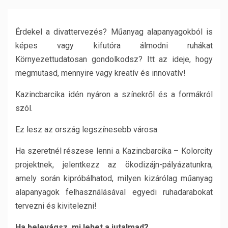
Érdekel a divattervezés? Műanyag alapanyagokból is
képes vagy kifutóra álmodni ruhákat
Környezettudatosan gondolkodsz? Itt az ideje, hogy
megmutasd, mennyire vagy kreatív és innovatív!
Kazincbarcika idén nyáron a színekről és a formákról
szól.
Ez lesz az ország legszínesebb városa.
Ha szeretnél részese lenni a Kazincbarcika – Kolorcity
projektnek, jelentkezz az ökodizájn-pályázatunkra,
amely során kipróbálhatod, milyen kizárólag műanyag
alapanyagok felhasználásával egyedi ruhadarabokat
tervezni és kivitelezni!
Ha belevágsz, mi lehet a jutalmad?