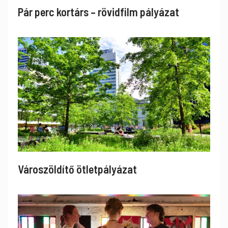
Pár perc kortárs – rövidfilm pályázat
Városzöldítő ötletpályázat