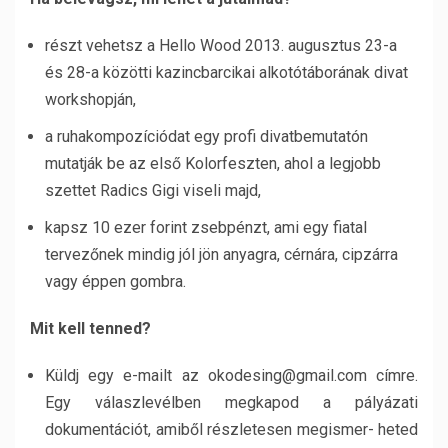
részt vehetsz a Hello Wood 2013. augusztus 23-a
és 28-a közötti kazincbarcikai alkotótáborának divat
workshopján,
a ruhakompozíciódat egy profi divatbemutatón
mutatják be az első Kolorfeszten, ahol a legjobb
szettet Radics Gigi viseli majd,
kapsz 10 ezer forint zsebpénzt, ami egy fiatal
tervezőnek mindig jól jön anyagra, cérnára, cipzárra
vagy éppen gombra.
Mit kell tenned?
Küldj egy e-mailt az okodesing@gmail.com címre.
Egy válaszlevélben megkapod a pályázati
dokumentációt, amiből részletesen megismer- heted