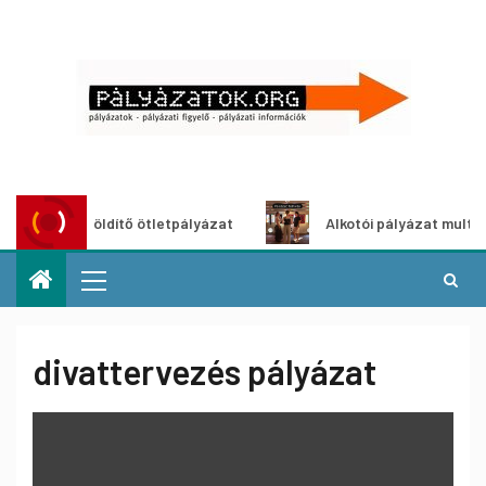
roszöldítő ötletpályázat
Alkotói pályázat multimédia-kiál
divattervezés pályázat