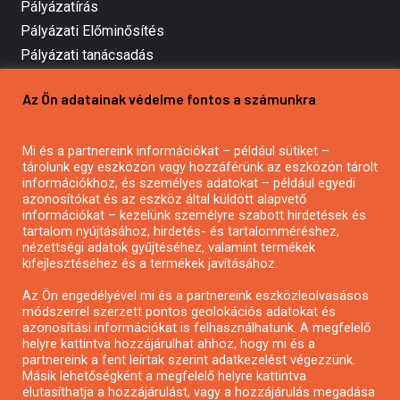
Pályázatírás
Pályázati Előminősítés
Pályázati tanácsadás
Pályázatírás vállalkozásoknak
Az Ön adatainak védelme fontos a számunkra
Mezőgazdasági pályázatírás
Pályázatírás magánszemélyeknek
Mi és a partnereink információkat – például sütiket –
Pályázatírás civil szervezeteknek
tárolunk egy eszközön vagy hozzáférünk az eszközön tárolt
Pályázatírás önkormányzatoknak
információkhoz, és személyes adatokat – például egyedi
azonosítókat és az eszköz által küldött alapvető
Pályázatfigyelés
információkat – kezelünk személyre szabott hirdetések és
Specifikus pályázatfigyelés vagy hírlevél
tartalom nyújtásához, hirdetés- és tartalomméréshez,
nézettségi adatok gyűjtéséhez, valamint termékek
kifejlesztéséhez és a termékek javításához.
PÁLYÁZATFIGYELŐ
Az Ön engedélyével mi és a partnereink eszközleolvasásos
módszerrel szerzett pontos geolokációs adatokat és
azonosítási információkat is felhasználhatunk. A megfelelő
helyre kattintva hozzájárulhat ahhoz, hogy mi és a
Pályázatok magánszemélyeknek
partnereink a fent leírtak szerint adatkezelést végezzünk.
Pályázatok civil szervezeteknek
Másik lehetőségként a megfelelő helyre kattintva
elutasíthatja a hozzájárulást, vagy a hozzájárulás megadása
Pályázatok vállalkozásoknak