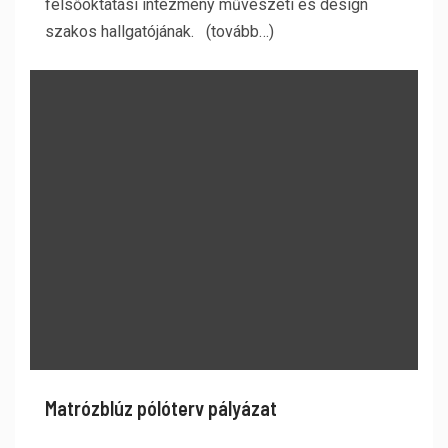
felsőoktatási intézmény művészeti és design
szakos hallgatójának. (tovább…)
Matrózblúz pólóterv pályázat