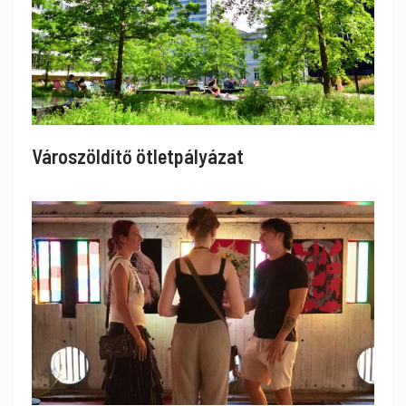
Városzöldítő ötletpályázat