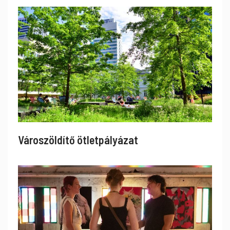
Városzöldítő ötletpályázat