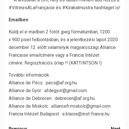
#VitrinesALaFrançaise és #Kirakatmustra hashtaget is!
Emailben
Küldj el e-mailben 2 fotót .jpeg formátumban, 1200
x 900 pixel felbontásban, és a jelentkezési lapot 2020.
december 12. előtt valamelyik magyaroszági Alliance
Francaise emailcímére vagy a Francia Intézet
címére. Regisztrációs űrlap !! (KATTINTSON !)
További információk :
Alliance de Pécs : pecs@af.org.hu
Alliance de Györ : afdegyor@gmail.com
Alliance de Debrecen : debrecen@af.org.hu
Alliance de Miskolc : alliancefr.miskolc@gmail.com
Francia Intézet Budapest : e.blaise@inst-france.hu
Previous
Next