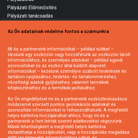
Pályázati Előminősítés
Pályázati tanácsadás
Pályázatírás vállalkozásoknak
Az Ön adatainak védelme fontos a számunkra
Mezőgazdasági pályázatírás
Pályázatírás magánszemélyeknek
Pályázatírás civil szervezeteknek
Mi és a partnereink információkat – például sütiket –
tárolunk egy eszközön vagy hozzáférünk az eszközön tárolt
Pályázatírás önkormányzatoknak
információkhoz, és személyes adatokat – például egyedi
Pályázatfigyelés
azonosítókat és az eszköz által küldött alapvető
információkat – kezelünk személyre szabott hirdetések és
Specifikus pályázatfigyelés vagy hírlevél
tartalom nyújtásához, hirdetés- és tartalomméréshez,
nézettségi adatok gyűjtéséhez, valamint termékek
kifejlesztéséhez és a termékek javításához.
PÁLYÁZATFIGYELŐ
Az Ön engedélyével mi és a partnereink eszközleolvasásos
módszerrel szerzett pontos geolokációs adatokat és
azonosítási információkat is felhasználhatunk. A megfelelő
helyre kattintva hozzájárulhat ahhoz, hogy mi és a
Pályázatok magánszemélyeknek
partnereink a fent leírtak szerint adatkezelést végezzünk.
Pályázatok civil szervezeteknek
Másik lehetőségként a megfelelő helyre kattintva
elutasíthatja a hozzájárulást, vagy a hozzájárulás megadása
Pályázatok vállalkozásoknak
előtt részletesebb információkhoz juthat, és