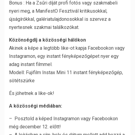
Bonus : Ha a Zsűri díját profi fotós vagy szakmabeli
nyeri meg, a ManifestO Fesztivál kritikusokkal,
újságírókkal, galériatulajdonosokkal is szervez a
nyertesnek szakmai találkozókat.
Közönségdíj a közösségi hálókon
Akinek a képe a legtöbb like-ot kapja Facebookon vagy
Instagramon, egy instant fényképezőgépet nyer egy
adag instant filmmel.
Modell: Fujifilm Instax Mini 11 instant fényképezőgép,
sötétszürke
És jöhetnek a like-ok!
A közösségi médiában:
– Posztold a képed Instagramon vagy Facebookon
még december 12. előtt!
– A leírásban a cím, hely és dátum mellett add hozzá a