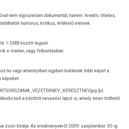
fotóval nem egyszerűen dokumentál, hanem kreatív, ötletes,
lálhatók humoros, kritikus, értékelő elemek.
ete 1-2MB között legyen.
érik e-mailen, nagy felbontásban.
sz.hu vagy amennyiben egyben küldenek több képet a
s képeket.
: PONTSORSZAMA_VEZETEKNEV_KERESZTNEV.jpg (pl.
elni kell a kitöltött nevezési lapot is, amely innen tölthető
 zsűri bírálja. Az eredményekről 2009. szeptember 30-ig