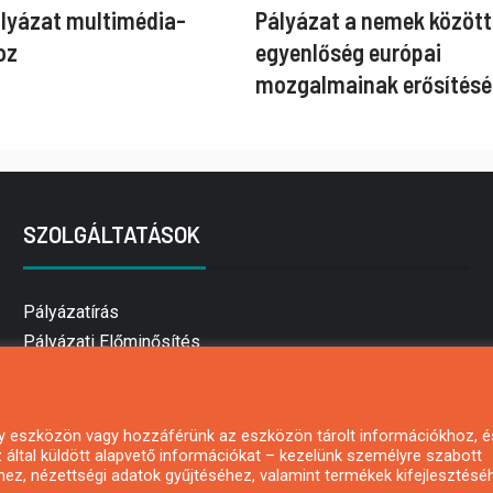
ályázat multimédia-
Pályázat a nemek között
oz
egyenlőség európai
mozgalmainak erősítésé
SZOLGÁLTATÁSOK
Pályázatírás
Pályázati Előminősítés
Pályázati tanácsadás
Pályázatírás vállalkozásoknak
Mezőgazdasági pályázatírás
 egy eszközön vagy hozzáférünk az eszközön tárolt információkhoz, é
által küldött alapvető információkat – kezelünk személyre szabott
Pályázatírás magánszemélyeknek
hez, nézettségi adatok gyűjtéséhez, valamint termékek kifejlesztésé
Pályázatírás civil szervezeteknek