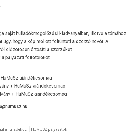
.
a saját hulladékmegelőzési kiadványaiban, illetve a témához
 úgy, hogy a kép mellett feltünteti a szerző nevét. A
ről előzetesen értesíti a szerzőket.
 pályázati feltételeket.
y + HuMuSz ajándékcsomag
talvány + HuMuSz ajándékcsomag
utalvány + HuMuSz ajándékcsomag
o@humusz.hu
nulla hulladékot!
HUMUSZ pályázatok