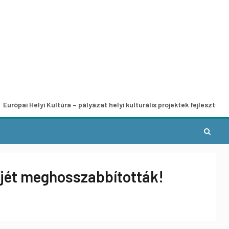
lyi Kultúra – pályázat helyi kulturális projektek fejlesztésére
dejét meghosszabbították!