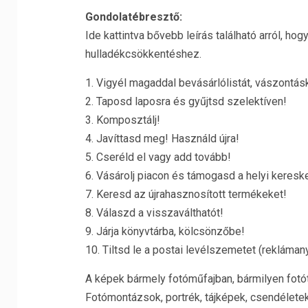
Gondolatébresztő:
Ide kattintva bővebb leírás található arról, h
hulladékcsökkentéshez.
1. Vigyél magaddal bevásárlólistát, vászontásk
2. Taposd laposra és gyűjtsd szelektíven!
3. Komposztálj!
4. Javíttasd meg! Használd újra!
5. Cseréld el vagy add tovább!
6. Vásárolj piacon és támogasd a helyi keresk
7. Keresd az újrahasznosított termékeket!
8. Válaszd a visszaválthatót!
9. Járja könyvtárba, kölcsönzőbe!
10. Tiltsd le a postai levélszemetet (rekláman
A képek bármely fotóműfajban, bármilyen fotót
Fotómontázsok, portrék, tájképek, csendéletek