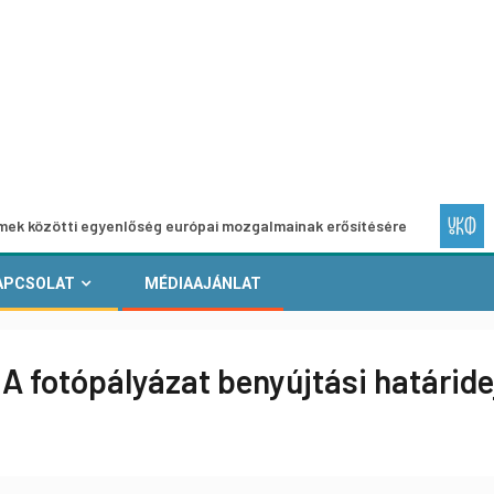
i egyenlőség európai mozgalmainak erősítésére
Európai He
APCSOLAT
MÉDIAAJÁNLAT
!- A fotópályázat benyújtási határi