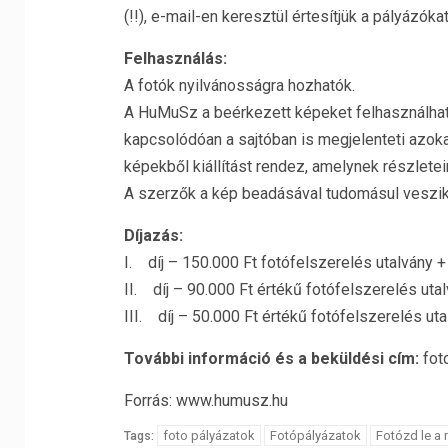
(!!), e-mail-en keresztül értesítjük a pályázókat
Felhasználás:
A fotók nyilvánosságra hozhatók.
A HuMuSz a beérkezett képeket felhasználhatj
kapcsolódóan a sajtóban is megjelenteti azokat
képekből kiállítást rendez, amelynek részletei
A szerzők a kép beadásával tudomásul veszik a
Díjazás:
I. díj – 150.000 Ft fotófelszerelés utalván
II. díj – 90.000 Ft értékű fotófelszerelés u
III. díj – 50.000 Ft értékű fotófelszerelés 
További információ és a beküldési cím:
fot
Forrás: www.humusz.hu
foto pályázatok
Fotópályázatok
Fotózd le a 
Tags: