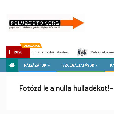
PÁLYÁZATOK
pályázat multimédia-kiállításhoz
Pályázat a nemek között
2026
PÁLYÁZATOK
SZOLGÁLTATÁSOK
K
Fotózd le a nulla hulladékot