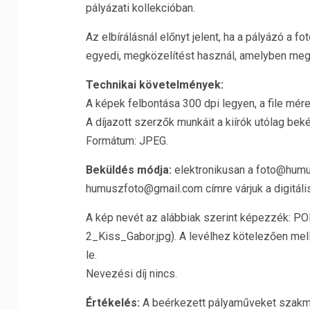
pályázati kollekcióban.
Az elbírálásnál előnyt jelent, ha a pályázó a 
egyedi, megközelítést használ, amelyben megta
Technikai követelmények:
A képek felbontása 300 dpi legyen, a file mér
A díjazott szerzők munkáit a kiírók utólag bek
Formátum: JPEG.
Beküldés módja:
elektronikusan a foto@humu
humuszfoto@gmail.com címre várjuk a digitáli
A kép nevét az alábbiak szerint képezzék
2_Kiss_Gabor.jpg). A levélhez kötelezően mellék
le.
Nevezési díj nincs.
Értékelés:
A beérkezett pályaműveket szakmai