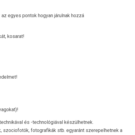
ogy az egyes pontok hogyan járulnak hozzá
át, kosarat!
edelmet!
yagokat)!
echnikával és -technológiával készülhetnek.
, szociofotók, fotografikák stb. egyaránt szerepelhetnek a