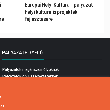
i
Európai Helyi Kultúra – pályázat
helyi kulturális projektek
re
fejlesztésére
PÁLYÁZATFIGYELŐ
Pályázatok magánszemélyeknek
Pályázatok civil szervezeteknek
Pályázatok vállalkozásoknak
Önkormányzati pályázatok
Mezőgazdasági pályázatok
s
Falusi turizmus pályázatok
hez
Napelem pályázatok