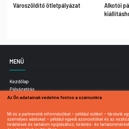
Városzöldítő ötletpályázat
Alkotói p
kiállításh
MENÜ
Kezdőlap
Pályázatírás
Az Ön adatainak védelme fontos a számunkra
Bemutatkozás
Médiaajánlat
Hírlevél feliratkozás
Mi és a partnereink információkat – például sütiket – tárolunk
személyes adatokat – például egyedi azonosítókat és az eszköz 
Impresszum
hirdetések és tartalom nyújtásához, hirdetés- és tartalommérés
Kapcsolat