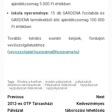
ajándékcsomag 5 000 Ft értékben.
Iskola nyereménye:
15 db GARDENA focilabda és
GARDENA termékekből álló ajándékcsomag 100 000
Ft értékben.
További kérdés esetén kérjünk, forduljon
vevőszolgálatunkhoz
(
vevoszolgalat.husqvarna@husqvarna.hu
).
Élmény a kertben
kreatív pályázatok
pályázatok
Tags:
általános iskolásoknak
Pályázatok diákoknak
rajzpályázat
rajzpályázat diákoknak
rajzpályázatok
Previous
Next
2012-es OTP Társasházi
Kedvezményes
Pályázat
táborozási lehetőség