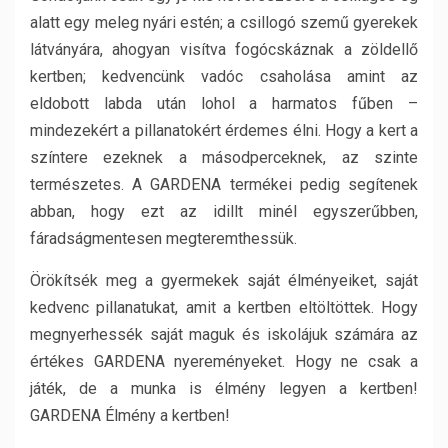
alatt egy meleg nyári estén; a csillogó szemű gyerekek
látványára, ahogyan visítva fogócskáznak a zöldellő
kertben; kedvencünk vadóc csaholása amint az
eldobott labda után lohol a harmatos fűben –
mindezekért a pillanatokért érdemes élni. Hogy a kert a
színtere ezeknek a másodperceknek, az szinte
természetes. A GARDENA termékei pedig segítenek
abban, hogy ezt az idillt minél egyszerűbben,
fáradságmentesen megteremthessük.
Örökítsék meg a gyermekek saját élményeiket, saját
kedvenc pillanatukat, amit a kertben eltöltöttek. Hogy
megnyerhessék saját maguk és iskolájuk számára az
értékes GARDENA nyereményeket. Hogy ne csak a
játék, de a munka is élmény legyen a kertben!
GARDENA Élmény a kertben!