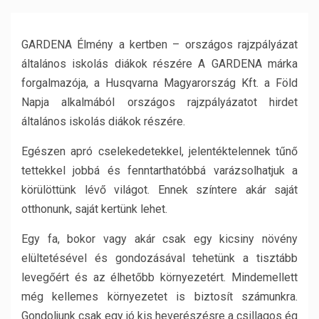
GARDENA Élmény a kertben – országos rajzpályázat
általános iskolás diákok részére A GARDENA márka
forgalmazója, a Husqvarna Magyarország Kft. a Föld
Napja alkalmából országos rajzpályázatot hirdet
általános iskolás diákok részére.
Egészen apró cselekedetekkel, jelentéktelennek tűnő
tettekkel jobbá és fenntarthatóbbá varázsolhatjuk a
körülöttünk lévő világot. Ennek színtere akár saját
otthonunk, saját kertünk lehet.
Egy fa, bokor vagy akár csak egy kicsiny növény
elültetésével és gondozásával tehetünk a tisztább
levegőért és az élhetőbb környezetért. Mindemellett
még kellemes környezetet is biztosít számunkra.
Gondoljunk csak egy jó kis heverészésre a csillagos ég