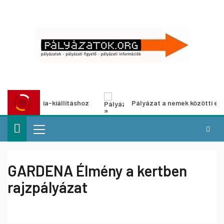
timédia-kiállításhoz
Pályázat a nemek közötti egyenlőség
GARDENA Élmény a kertben
rajzpályázat