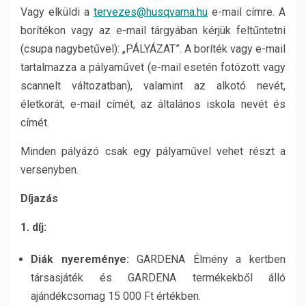
Vagy elküldi a
tervezes@husqvarna.hu
e-mail címre. A
borítékon vagy az e-mail tárgyában kérjük feltűntetni
(csupa nagybetűvel): „PÁLYÁZAT”. A boríték vagy e-mail
tartalmazza a pályaművet (e-mail esetén fotózott vagy
scannelt változatban), valamint az alkotó nevét,
életkorát, e-mail címét, az általános iskola nevét és
címét.
Minden pályázó csak egy pályaművel vehet részt a
versenyben.
Díjazás
1. díj:
Diák nyereménye:
GARDENA Élmény a kertben
társasjáték és GARDENA termékekből álló
ajándékcsomag 15 000 Ft értékben.