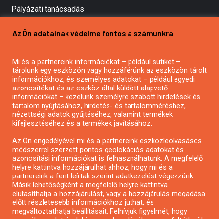
Pályázati tanácsadás
Pályázatírás vállalkozásoknak
Az Ön adatainak védelme fontos a számunkra
Mezőgazdasági pályázatírás
Pályázatírás magánszemélyeknek
Mi és a partnereink információkat – például sütiket –
Pályázatírás civil szervezeteknek
tárolunk egy eszközön vagy hozzáférünk az eszközön tárolt
Pályázatírás önkormányzatoknak
információkhoz, és személyes adatokat – például egyedi
azonosítókat és az eszköz által küldött alapvető
Pályázatfigyelés
információkat – kezelünk személyre szabott hirdetések és
Specifikus pályázatfigyelés vagy hírlevél
tartalom nyújtásához, hirdetés- és tartalomméréshez,
nézettségi adatok gyűjtéséhez, valamint termékek
kifejlesztéséhez és a termékek javításához.
PÁLYÁZATFIGYELŐ
Az Ön engedélyével mi és a partnereink eszközleolvasásos
módszerrel szerzett pontos geolokációs adatokat és
azonosítási információkat is felhasználhatunk. A megfelelő
helyre kattintva hozzájárulhat ahhoz, hogy mi és a
Pályázatok magánszemélyeknek
partnereink a fent leírtak szerint adatkezelést végezzünk.
Pályázatok civil szervezeteknek
Másik lehetőségként a megfelelő helyre kattintva
elutasíthatja a hozzájárulást, vagy a hozzájárulás megadása
Pályázatok vállalkozásoknak
előtt részletesebb információkhoz juthat, és
Önkormányzati pályázatok
megváltoztathatja beállításait. Felhívjuk figyelmét, hogy