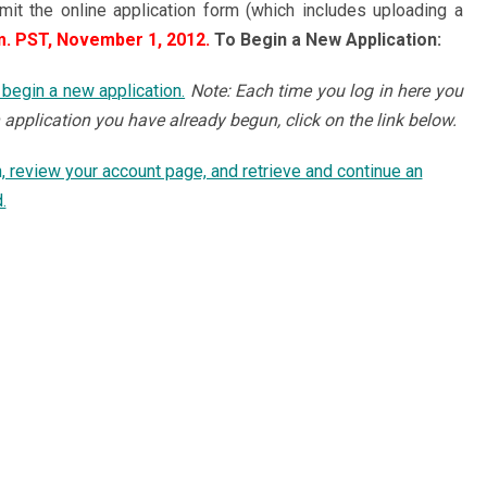
it the online application form (which includes uploading a
m. PST, November 1, 2012.
To Begin a New Application:
 begin a new application.
Note: Each time you log in here you
application you have already begun, click on the link below.
n, review your account page, and retrieve and continue an
.