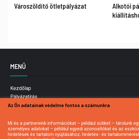
Városzöldítő ötletpályázat
Alkotói p
kiállításh
MENÜ
Kezdőlap
Pályázatírás
Az Ön adatainak védelme fontos a számunkra
Bemutatkozás
Médiaajánlat
Hírlevél feliratkozás
Mi és a partnereink információkat – például sütiket – tárolunk
személyes adatokat – például egyedi azonosítókat és az eszköz 
Impresszum
hirdetések és tartalom nyújtásához, hirdetés- és tartalommérés
Kapcsolat