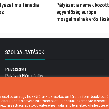
ályázat multimédia-
Pályázat a nemek között
oz
egyenlőség európai
mozgalmainak erősítésé
SZOLGÁLTATÁSOK
Pályázatírás
Pályázati Előminősítés
Pályázati tanácsadás
Pályázatírás vállalkozásoknak
Mezőgazdasági pályázatírás
 egy eszközön vagy hozzáférünk az eszközön tárolt információkhoz, é
által küldött alapvető információkat – kezelünk személyre szabott
Pályázatírás magánszemélyeknek
hez, nézettségi adatok gyűjtéséhez, valamint termékek kifejlesztésé
Pályázatírás civil szervezeteknek