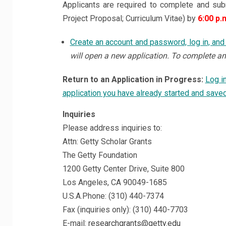
Applicants are required to complete and subm
Project Proposal; Curriculum Vitae) by
6:00 p.
Create an account and password, log in, and
will open a new application. To complete an 
Return to an Application in Progress:
Log i
application you have already started and saved
Inquiries
Please address inquiries to:
Attn: Getty Scholar Grants
The Getty Foundation
1200 Getty Center Drive, Suite 800
Los Angeles, CA 90049-1685
U.S.A.Phone: (310) 440-7374
Fax (inquiries only): (310) 440-7703
E-mail:
researchgrants@getty.edu