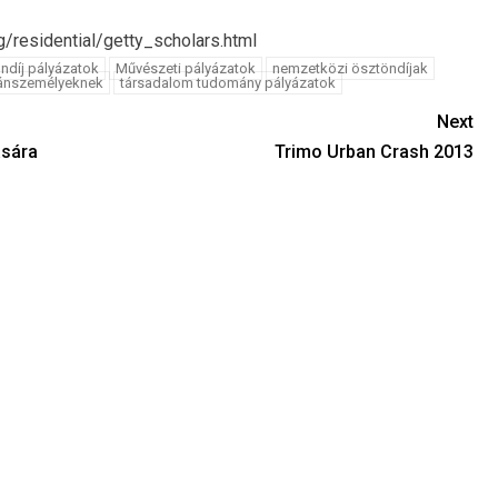
g/residential/getty_scholars.html
öndíj pályázatok
Művészeti pályázatok
nemzetközi ösztöndíjak
ánszemélyeknek
társadalom tudomány pályázatok
Next
ására
Trimo Urban Crash 2013