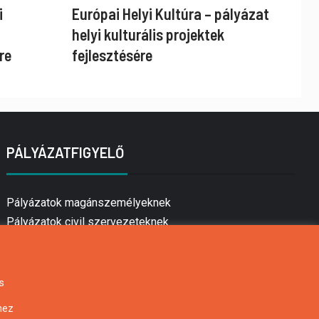
i
Európai Helyi Kultúra – pályázat
helyi kulturális projektek
re
fejlesztésére
PÁLYÁZATFIGYELŐ
Pályázatok magánszemélyeknek
Pályázatok civil szervezeteknek
Pályázatok vállalkozásoknak
Önkormányzati pályázatok
Mezőgazdasági pályázatok
s
Falusi turizmus pályázatok
hez
Napelem pályázatok