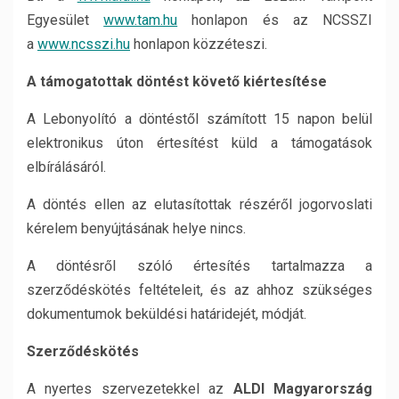
Egyesület
www.tam.hu
honlapon és az NCSSZI
a
www.ncsszi.hu
honlapon közzéteszi.
A támogatottak döntést követő kiértesítése
A Lebonyolító a döntéstől számított 15 napon belül
elektronikus úton értesítést küld a támogatások
elbírálásáról.
A döntés ellen az elutasítottak részéről jogorvoslati
kérelem benyújtásának helye nincs.
A döntésről szóló értesítés tartalmazza a
szerződéskötés feltételeit, és az ahhoz szükséges
dokumentumok beküldési határidejét, módját.
Szerződéskötés
A nyertes szervezetekkel az
ALDI Magyarország