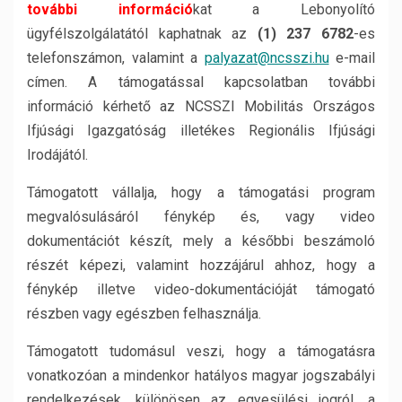
további információ
kat a Lebonyolító
ügyfélszolgálatától kaphatnak az
(1) 237 6782
-es
telefonszámon, valamint a
palyazat@ncsszi.hu
e-mail
címen. A támogatással kapcsolatban további
információ kérhető az NCSSZI Mobilitás Országos
Ifjúsági Igazgatóság illetékes Regionális Ifjúsági
Irodájától.
Támogatott vállalja, hogy a támogatási program
megvalósulásáról fénykép és, vagy video
dokumentációt készít, mely a későbbi beszámoló
részét képezi, valamint hozzájárul ahhoz, hogy a
fénykép illetve video-dokumentációját támogató
részben vagy egészben felhasználja.
Támogatott tudomásul veszi, hogy a támogatásra
vonatkozóan a mindenkor hatályos magyar jogszabályi
rendelkezések, különösen az egyesülési jogról, a