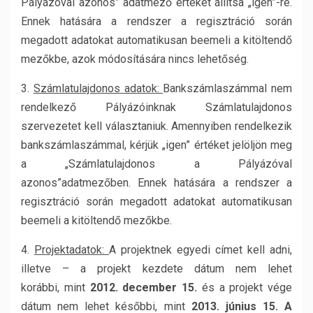
Pályázóval azonos” adatmező értékét állítsa „igen”-re.
Ennek hatására a rendszer a regisztráció során
megadott adatokat automatikusan beemeli a kitöltendő
mezőkbe, azok módosítására nincs lehetőség.
3.
Számlatulajdonos adatok:
Bankszámlaszámmal nem
rendelkező Pályázóinknak Számlatulajdonos
szervezetet kell választaniuk. Amennyiben rendelkezik
bankszámlaszámmal, kérjük „igen” értéket jelöljön meg
a „Számlatulajdonos a Pályázóval
azonos”adatmezőben. Ennek hatására a rendszer a
regisztráció során megadott adatokat automatikusan
beemeli a kitöltendő mezőkbe.
4.
Projektadatok:
A projektnek egyedi címet kell adni,
illetve – a projekt kezdete dátum nem lehet
korábbi,
mint
2012. december 15.
és a projekt vége
dátum nem lehet későbbi, mint
2013. június 15.
A