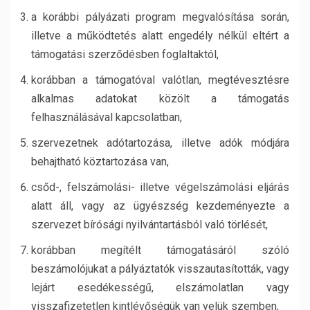
a korábbi pályázati program megvalósítása során,
illetve a működtetés alatt engedély nélkül eltért a
támogatási szerződésben foglaltaktól,
korábban a támogatóval valótlan, megtévesztésre
alkalmas adatokat közölt a támogatás
felhasználásával kapcsolatban,
szervezetnek adótartozása, illetve adók módjára
behajtható köztartozása van,
csőd-, felszámolási- illetve végelszámolási eljárás
alatt áll, vagy az ügyészség kezdeményezte a
szervezet bírósági nyilvántartásból való törlését,
korábban megítélt támogatásáról szóló
beszámolójukat a pályáztatók visszautasították, vagy
lejárt esedékességű, elszámolatlan vagy
visszafizetetlen kintlévőségük van velük szemben,