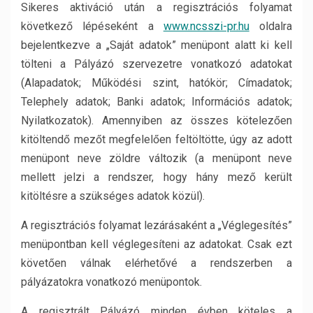
Sikeres aktiváció után a regisztrációs folyamat
következő lépéseként a
www.ncsszi-pr.hu
oldalra
bejelentkezve a „Saját adatok” menüpont alatt ki kell
tölteni a Pályázó szervezetre vonatkozó adatokat
(Alapadatok; Működési szint, hatókör; Címadatok;
Telephely adatok; Banki adatok; Információs adatok;
Nyilatkozatok). Amennyiben az összes kötelezően
kitöltendő mezőt megfelelően feltöltötte, úgy az adott
menüpont neve zöldre változik (a menüpont neve
mellett jelzi a rendszer, hogy hány mező került
kitöltésre a szükséges adatok közül).
A regisztrációs folyamat lezárásaként a „Véglegesítés”
menüpontban kell véglegesíteni az adatokat. Csak ezt
követően válnak elérhetővé a rendszerben a
pályázatokra vonatkozó menüpontok.
A regisztrált Pályázó minden évben köteles a