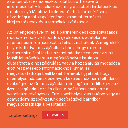
azonosítókat és az eszköz által küldött alapvető
kapcsoló biztonság, párválasztás, egészség,
információkat – kezelünk személyre szabott hirdetések és
tartalom nyújtásához, hirdetés- és tartalomméréshez,
gyermekvállalás területén.
nézettségi adatok gyűjtéséhez, valamint termékek
kifejlesztéséhez és a termékek javításához.
A pályaművek elbírálásának szakmai
Az Ön engedélyével mi és a partnereink eszközleolvasásos
szempontrendszere
módszerrel szerzett pontos geolokációs adatokat és
azonosítási információkat is felhasználhatunk. A megfelelő
A pályaművek az alábbi szempontok alapján kerülnek
helyre kattintva hozzájárulhat ahhoz, hogy mi és a
partnereink a fent leírtak szerint adatkezelést végezzünk.
értékelésre:
Másik lehetőségként a megfelelő helyre kattintva
elutasíthatja a hozzájárulást, vagy a hozzájárulás megadása
pénzügyileg megalapozottak;
előtt részletesebb információkhoz juthat, és
megváltoztathatja beállításait. Felhívjuk figyelmét, hogy
hátrányos fiatalok bevonásával valósulnak meg,
személyes adatainak bizonyos kezeléséhez nem feltétlenül
szükséges az Ön hozzájárulása, de jogában áll tiltakozni az
a projekt által elért fiatalok száma,
ilyen jellegű adatkezelés ellen. A beállításai csak erre a
weboldalra érvényesek. Erre a webhelyre visszatérve vagy az
a projekt lehetőséget teremt több generáció
adatvédelmi szabályzatunk segítségével bármikor
megváltoztathatja a beállításait..
bevonására, együttműködésére, vagy a fiatalok
által végzett tevékenységek pozitív hatást
Cookie settings
ELFOGADOM
gyakorolnak a szűkebb/tágabb környezetükben élő