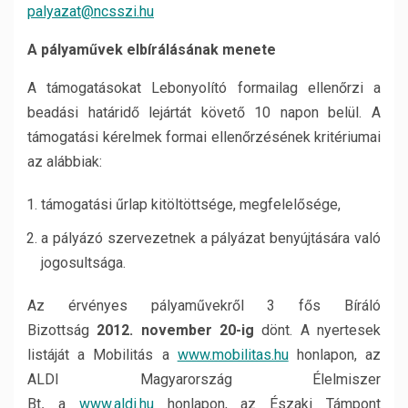
palyazat@ncsszi.hu
A pályaművek elbírálásának menete
A támogatásokat Lebonyolító formailag ellenőrzi a
beadási határidő lejártát követő 10 napon belül. A
támogatási kérelmek formai ellenőrzésének kritériumai
az alábbiak:
támogatási űrlap kitöltöttsége, megfelelősége,
a pályázó szervezetnek a pályázat benyújtására való
jogosultsága.
Az érvényes pályaművekről 3 fős Bíráló
Bizottság
2012. november 20-ig
dönt. A nyertesek
listáját a Mobilitás a
www.mobilitas.hu
honlapon, az
ALDI Magyarország Élelmiszer
Bt
.
a
www.aldi.hu
honlapon, az Északi Támpont