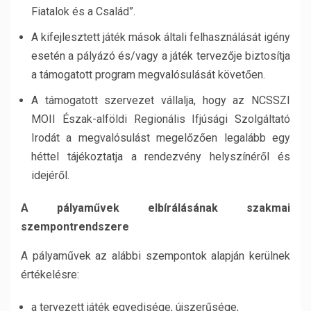
Fiatalok és a Család”.
A kifejlesztett játék mások általi felhasználását igény
esetén a pályázó és/vagy a játék tervezője biztosítja
a támogatott program megvalósulását követően.
A támogatott szervezet vállalja, hogy az NCSSZI
MOII Észak-alföldi Regionális Ifjúsági Szolgáltató
Irodát a megvalósulást megelőzően legalább egy
héttel tájékoztatja a rendezvény helyszínéről és
idejéről.
A pályaművek elbírálásának szakmai
szempontrendszere
A pályaművek az alábbi szempontok alapján kerülnek
értékelésre:
a tervezett játék egyedisége, újszerűsége,