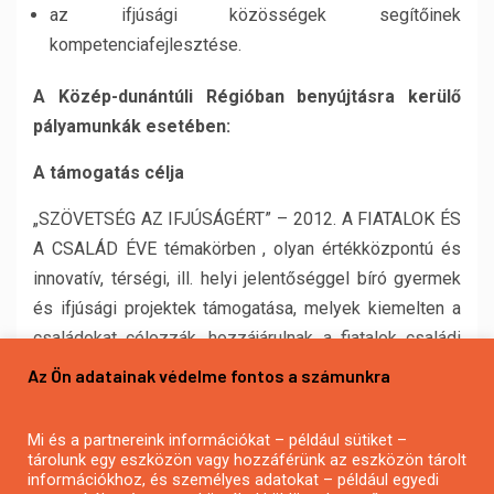
az ifjúsági közösségek segítőinek
kompetenciafejlesztése.
A Közép-dunántúli Régióban benyújtásra kerülő
pályamunkák esetében:
A támogatás célja
„SZÖVETSÉG AZ IFJÚSÁGÉRT” – 2012. A FIATALOK ÉS
A CSALÁD ÉVE témakörben , olyan értékközpontú és
innovatív, térségi, ill. helyi jelentőséggel bíró gyermek
és ifjúsági projektek támogatása, melyek kiemelten a
családokat célozzák, hozzájárulnak a fiatalok családi
életre neveléséhez. Családtagok, családok, különböző
Az Ön adatainak védelme fontos a számunkra
generációk együttműködésre, bevonására épülnek
és/vagy önkéntes programok által családok
Mi és a partnereink információkat – például sütiket –
megsegítésére irányulnak, pozitívan és fenntartható
tárolunk egy eszközön vagy hozzáférünk az eszközön tárolt
információkhoz, és személyes adatokat – például egyedi
módon hatnak a fiatalok értékrendjére a családi élethez