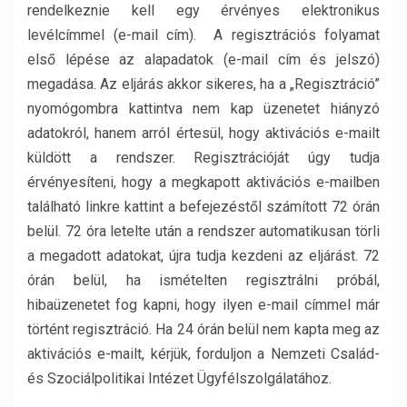
rendelkeznie kell egy érvényes elektronikus
levélcímmel (e-mail cím). A regisztrációs folyamat
első lépése az alapadatok (e-mail cím és jelszó)
megadása. Az eljárás akkor sikeres, ha a „Regisztráció”
nyomógombra kattintva nem kap üzenetet hiányzó
adatokról, hanem arról értesül, hogy aktivációs e-mailt
küldött a rendszer. Regisztrációját úgy tudja
érvényesíteni, hogy a megkapott aktivációs e-mailben
található linkre kattint a befejezéstől számított 72 órán
belül. 72 óra letelte után a rendszer automatikusan törli
a megadott adatokat, újra tudja kezdeni az eljárást. 72
órán belül, ha ismételten regisztrálni próbál,
hibaüzenetet fog kapni, hogy ilyen e-mail címmel már
történt regisztráció. Ha 24 órán belül nem kapta meg az
aktivációs e-mailt, kérjük, forduljon a Nemzeti Család-
és Szociálpolitikai Intézet Ügyfélszolgálatához.