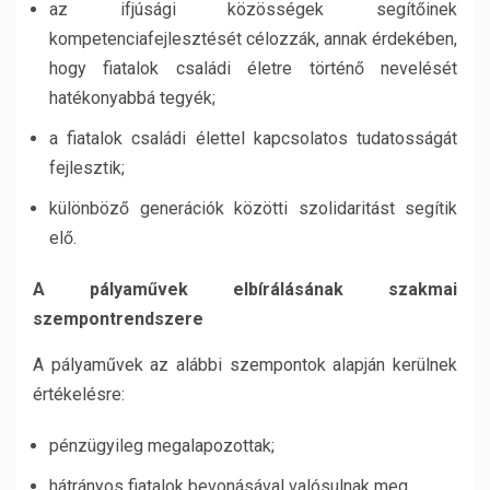
az ifjúsági közösségek segítőinek
kompetenciafejlesztését célozzák, annak érdekében,
hogy fiatalok családi életre történő nevelését
hatékonyabbá tegyék;
a fiatalok családi élettel kapcsolatos tudatosságát
fejlesztik;
különböző generációk közötti szolidaritást segítik
elő.
A pályaművek elbírálásának szakmai
szempontrendszere
A pályaművek az alábbi szempontok alapján kerülnek
értékelésre:
pénzügyileg megalapozottak;
hátrányos fiatalok bevonásával valósulnak meg,