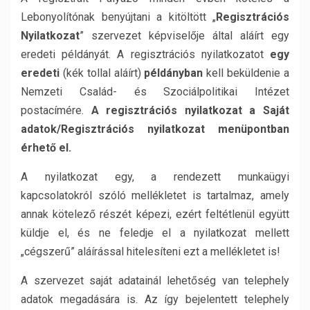
Lebonyolítónak benyújtani a kitöltött „
Regisztrációs
Nyilatkozat
” szervezet képviselője által aláírt egy
eredeti példányát. A regisztrációs nyilatkozatot
egy
eredeti
(kék tollal aláírt)
példányban
kell beküldenie a
Nemzeti Család- és Szociálpolitikai Intézet
postacímére.
A regisztrációs nyilatkozat a Saját
adatok/Regisztrációs nyilatkozat menüpontban
érhető el.
A nyilatkozat egy, a rendezett munkaügyi
kapcsolatokról szóló mellékletet is tartalmaz, amely
annak kötelező részét képezi, ezért feltétlenül együtt
küldje el, és ne feledje el a nyilatkozat mellett
„cégszerű” aláírással hitelesíteni ezt a mellékletet is!
A szervezet saját adatainál lehetőség van telephely
adatok megadására is. Az így bejelentett telephely