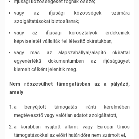
ifjúsági közösségeket fognak össze;
vagy az ifjúsági közösségek számára
szolgáltatásokat biztosítanak;
vagy az ifjúsági korosztályok érdekeinek
képviseletét vállalták fel létesítő okiratukban;
vagy más, az alapszabállyal/alapító okirattal
egyenértékű dokumentumban az ifjúságügyet
kiemelt célként jelenítik meg.
Nem részesülhet támogatásban az a pályázó,
amely
a benyújtott támogatás iránti kérelmében
megtévesztő vagy valótlan adatot szolgáltatott,
a korábban nyújtott állami, vagy Európai Uniós
támogatásokkal az előírt határidőre nem számolt el,