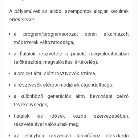
A pályaművek az alábbi szempontok alapján kerülnek
értékelésre:
a program/programsorozat során alkalmazott
módszerek változatossága,
a fiatalok részvétele a projekt megvalósításában
(előkészítés, megvalósítás, értékelés),
a projekt által elért résztvevők száma,
a résztvevők elérési módjának átgondoltsága,
a különböző generációk aktív bevonását célzó
tevékenységek,
fiatalok és idősek közös szervezésében,
részvételével valósulnak meg,
az előnyben részesülő témá(k)hoz illeszkedő