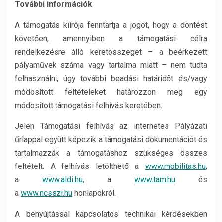
További információk
A támogatás kiírója fenntartja a jogot, hogy a döntést
követően, amennyiben a támogatási célra
rendelkezésre álló keretösszeget – a beérkezett
pályaművek száma vagy tartalma miatt – nem tudta
felhasználni, úgy további beadási határidőt és/vagy
módosított feltételeket határozzon meg egy
módosított támogatási felhívás keretében.
Jelen Támogatási felhívás az internetes Pályázati
űrlappal együtt képezik a támogatási dokumentációt és
tartalmazzák a támogatáshoz szükséges összes
feltételt. A felhívás letölthető a
www.mobilitas.hu
,
a
www.aldi.hu
, a
www.tam.hu
és
a
www.ncsszi.hu
honlapokról.
A benyújtással kapcsolatos technikai kérdésekben