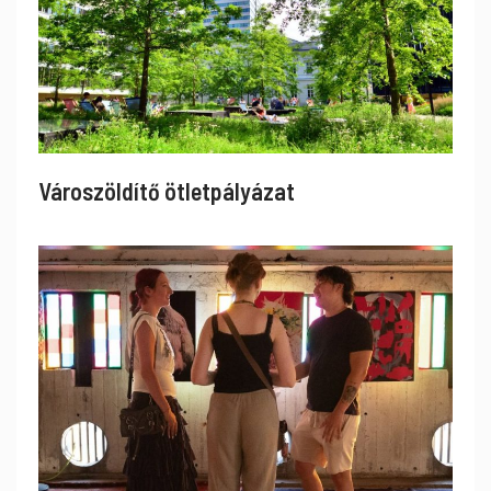
Városzöldítő ötletpályázat