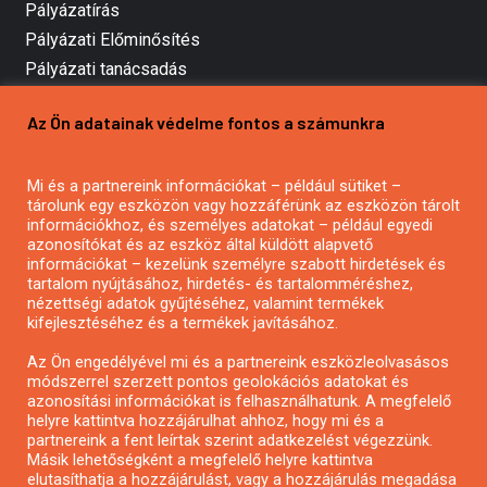
Pályázatírás
Pályázati Előminősítés
Pályázati tanácsadás
Pályázatírás vállalkozásoknak
Az Ön adatainak védelme fontos a számunkra
Mezőgazdasági pályázatírás
Pályázatírás magánszemélyeknek
Mi és a partnereink információkat – például sütiket –
Pályázatírás civil szervezeteknek
tárolunk egy eszközön vagy hozzáférünk az eszközön tárolt
Pályázatírás önkormányzatoknak
információkhoz, és személyes adatokat – például egyedi
azonosítókat és az eszköz által küldött alapvető
Pályázatfigyelés
információkat – kezelünk személyre szabott hirdetések és
Specifikus pályázatfigyelés vagy hírlevél
tartalom nyújtásához, hirdetés- és tartalomméréshez,
nézettségi adatok gyűjtéséhez, valamint termékek
kifejlesztéséhez és a termékek javításához.
PÁLYÁZATFIGYELŐ
Az Ön engedélyével mi és a partnereink eszközleolvasásos
módszerrel szerzett pontos geolokációs adatokat és
azonosítási információkat is felhasználhatunk. A megfelelő
helyre kattintva hozzájárulhat ahhoz, hogy mi és a
Pályázatok magánszemélyeknek
partnereink a fent leírtak szerint adatkezelést végezzünk.
Pályázatok civil szervezeteknek
Másik lehetőségként a megfelelő helyre kattintva
elutasíthatja a hozzájárulást, vagy a hozzájárulás megadása
Pályázatok vállalkozásoknak