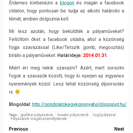
Érdemes körbenézni a
blogon
és magán a facebook
oldalon, hogy pontosan be tudja az alkotó határolni a
témát, amiben dolgoznia kell.
Mi lesz azután, hogy beküldték a pályaműveket?
Feltöltöm őket a facebook oldalra, ahol a közönség
fogja szavazással (Like/Tetszik gomb, megosztás)
bírálni a pályaműveket.
Határideje:
2014.01.31.
Miért éri meg nekik szavazni? Azért, mert sorsolni
fogok a szavazók között, hogy ki nyerjen az ingyenes
nyeremények közül. Lesz tehát közönség díjsorsolás
is.
Blogoldal:
http://gondolatokegykoponyabol.blogspot.hu/
grafikai pályázatok
kreatív pályázatok
logópályázat
Tags:
Pályázatok magánszemélyeknek
Previous
Next