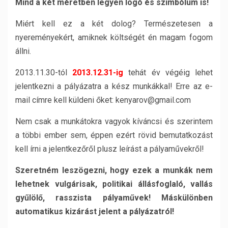
Mind a két méretben legyen logó és szimbólum is!
Miért kell ez a két dolog? Természetesen a
nyereményekért, amiknek költségét én magam fogom
állni.
2013.11.30-tól
2013.12.31-ig
tehát év végéig lehet
jelentkezni a pályázatra a kész munkákkal! Erre az e-
mail címre kell küldeni őket: kenyarov@gmail.com
Nem csak a munkátokra vagyok kíváncsi és szerintem
a többi ember sem, éppen ezért rövid bemutatkozást
kell írni a jelentkezőről plusz leírást a pályaművekről!
Szeretném leszögezni, hogy ezek a munkák nem
lehetnek vulgárisak, politikai állásfoglaló, vallás
gyűlölő, rasszista pályaművek! Máskülönben
automatikus kizárást jelent a pályázatról!