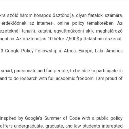
kra szóló három hónapos ösztöndíja, olyan fiatalok számára,
érdeklődnek az internet-, online policy témakörében. Az
zeteknél tanulni, kutatni, együttműködni akik meghatározó
ilágában. Az ösztöndíjas 10 hétre 7,500$ juttatásban részesül.
3 Google Policy Fellowship in Africa, Europe, Latin America
smart, passionate and fun people; to be able to participate in
 and to do research with full academic freedom. I am proud of
inspired by Google’s Summer of Code with a public policy
offers undergraduate, graduate, and law students interested