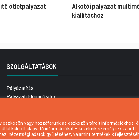
ítő ötletpályázat
Alkotói pályázat multim
kiállításhoz
SZOLGÁLTATÁSOK
Pályázatírás
Pályázati Előminősítés
Pályázati tanácsadás
Pályázatírás vállalkozásoknak
Mezőgazdasági pályázatírás
 egy eszközön vagy hozzáférünk az eszközön tárolt információkhoz, é
által küldött alapvető információkat – kezelünk személyre szabott
Pályázatírás magánszemélyeknek
hez, nézettségi adatok gyűjtéséhez, valamint termékek kifejlesztésé
Pályázatírás civil szervezeteknek