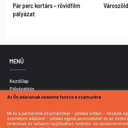
Pár perc kortárs – rövidfilm
Városzöld
pályázat
MENÜ
Kezdőlap
Pályázatírás
Az Ön adatainak védelme fontos a számunkra
Bemutatkozás
Médiaajánlat
Hírlevél feliratkozás
Mi és a partnereink információkat – például sütiket – tárolunk
személyes adatokat – például egyedi azonosítókat és az eszköz 
Impresszum
hirdetések és tartalom nyújtásához, hirdetés- és tartalommérés
Kapcsolat