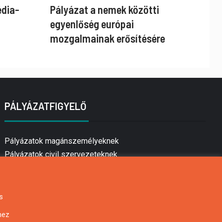
édia-
Pályázat a nemek közötti
egyenlőség európai
mozgalmainak erősítésére
PÁLYÁZATFIGYELŐ
Pályázatok magánszemélyeknek
Pályázatok civil szervezeteknek
Pályázatok vállalkozásoknak
Önkormányzati pályázatok
Mezőgazdasági pályázatok
s
Falusi turizmus pályázatok
hez
Napelem pályázatok