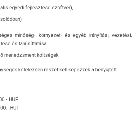
ális egyedi fejlesztésű szoftver),
csolódóan).
éges minőség-, környezet- és egyéb irányítási, vezetési,
tése és tanúsíttatása.
ülő menedzsment költségek.
ységek kötelezően részét kell képezzék a benyújtott
00.- HUF
00.- HUF