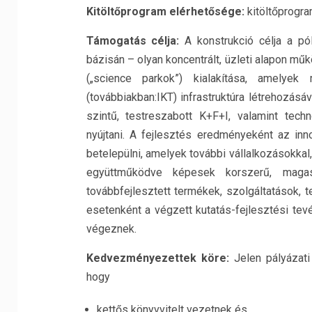
Kitöltőprogram elérhetősége:
kitöltőprogr
Támogatás célja:
A konstrukció célja a pó
bázisán – olyan koncentrált, üzleti alapon mű
(„science parkok”) kialakítása, amelyek
(továbbiakban:IKT) infrastruktúra létrehozás
szintű, testreszabott K+F+I, valamint tech
nyújtani. A fejlesztés eredményeként az inn
betelepülni, amelyek további vállalkozásokkal
együttműködve képesek korszerű, maga
továbbfejlesztett termékek, szolgáltatások, t
esetenként a végzett kutatás-fejlesztési te
végeznek.
Kedvezményezettek köre:
Jelen pályázati
hogy
kettős könyvvitelt vezetnek és