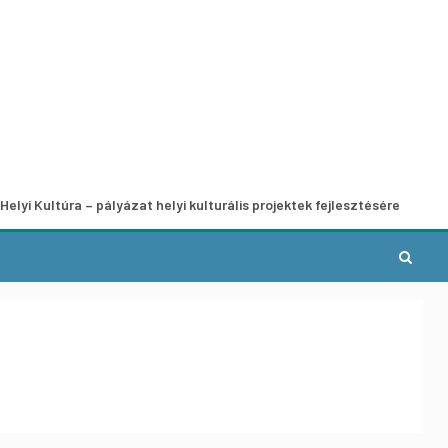
a – pályázat helyi kulturális projektek fejlesztésére
A munk