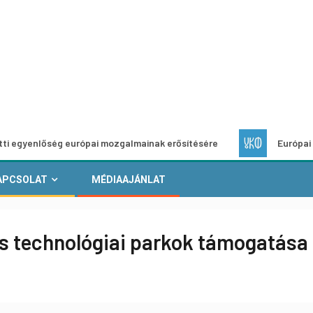
ég európai mozgalmainak erősítésére
Európai Helyi Kultúr
APCSOLAT
MÉDIAAJÁNLAT
s technológiai parkok támogatása