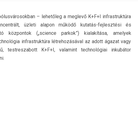
 pólusvárosokban – lehetőleg a meglevő K+F+I infrastruktúra
centrált, üzleti alapon működő kutatás-fejlesztési és
ató központok („science parkok”) kialakítása, amelyek
nológia infrastruktúra létrehozásával az adott ágazat vagy
, testreszabott K+F+I, valamint technológiai inkubátor
i.