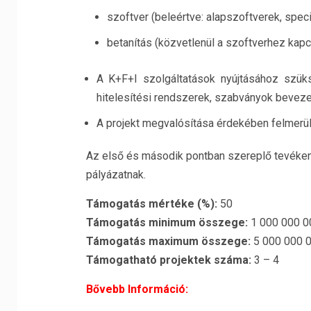
szoftver (beleértve: alapszoftverek, speci
betanítás (közvetlenül a szoftverhez kap
A K+F+I szolgáltatások nyújtásához szüks
hitelesítési rendszerek, szabványok beveze
A projekt megvalósítása érdekében felmer
Az első és második pontban szereplő tevéken
pályázatnak.
Támogatás mértéke (%):
50
Támogatás minimum összege:
1 000 000 0
Támogatás maximum összege:
5 000 000 0
Támogatható projektek száma:
3 – 4
Bővebb Információ: