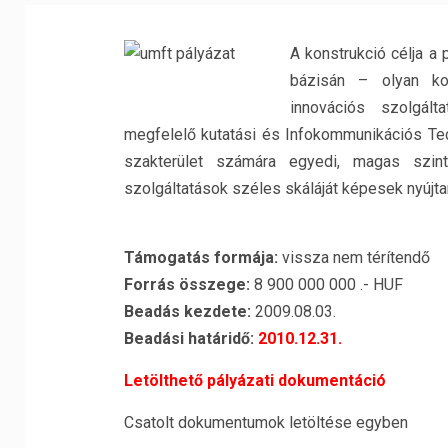
A konstrukció célja a
bázisán – olyan kon
innovációs szolgált
megfelelő kutatási és Infokommunikációs Tech
szakterület számára egyedi, magas szintű
szolgáltatások széles skáláját képesek nyújtan
Támogatás formája:
vissza nem térítendő
Forrás összege:
8 900 000 000 .- HUF
Beadás kezdete:
2009.08.03.
Beadási határidő:
2010.12.31.
Letölthető pályázati dokumentáció
Csatolt dokumentumok letöltése egyben