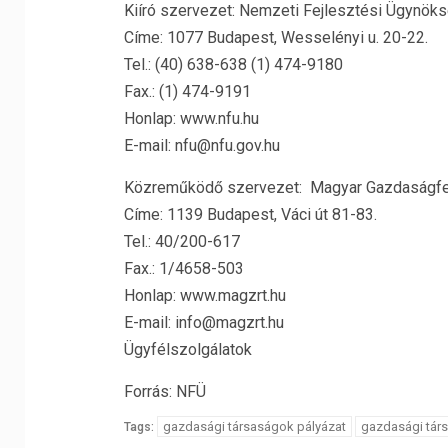
Kiíró szervezet: Nemzeti Fejlesztési Ügynök
Címe: 1077 Budapest, Wesselényi u. 20-22.
Tel.: (40) 638-638 (1) 474-9180
Fax.: (1) 474-9191
Honlap: www.nfu.hu
E-mail: nfu@nfu.gov.hu
Közreműködő szervezet: Magyar Gazdaságfej
Címe: 1139 Budapest, Váci út 81-83.
Tel.: 40/200-617
Fax.: 1/4658-503
Honlap: www.magzrt.hu
E-mail: info@magzrt.hu
Ügyfélszolgálatok
Forrás: NFÜ
gazdasági társaságok pályázat
gazdasági tár
Tags: