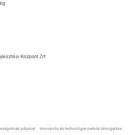
ség
lesztési Központ Zrt
saságoknak pályázat
Innovációs és technológiai parkok támogatása