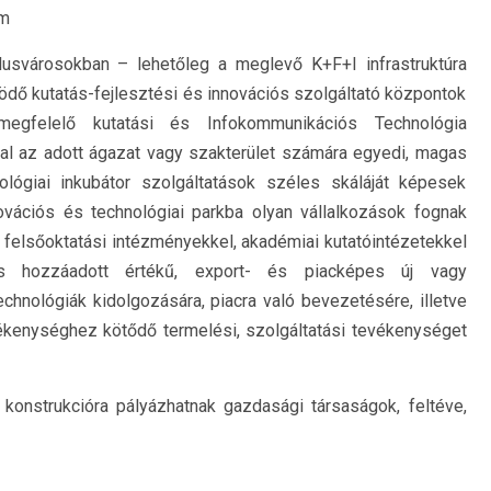
am
lusvárosokban – lehetőleg a meglevő K+F+I infrastruktúra
ködő kutatás-fejlesztési és innovációs szolgáltató központok
 megfelelő kutatási és Infokommunikációs Technológia
ával az adott ágazat vagy szakterület számára egyedi, magas
nológiai inkubátor szolgáltatások széles skáláját képesek
ovációs és technológiai parkba olyan vállalkozások fognak
, felsőoktatási intézményekkel, akadémiai kutatóintézetekkel
s hozzáadott értékű, export- és piacképes új vagy
echnológiák kidolgozására, piacra való bevezetésére, illetve
vékenységhez kötődő termelési, szolgáltatási tevékenységet
 konstrukcióra pályázhatnak gazdasági társaságok, feltéve,