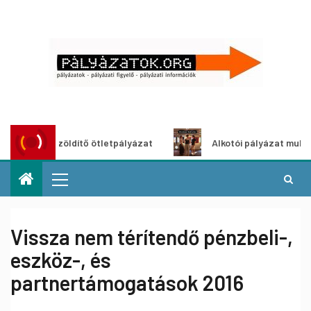
Városzöldítő ötletpályázat
Alkotói pályázat multimédia-k
Vissza nem térítendő pénzbeli-,
eszköz-, és
partnertámogatások 2016