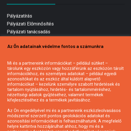
Pályázatírás
Pályázati Előminősítés
Pályázati tanácsadás
Pályázatírás vállalkozásoknak
Az Ön adatainak védelme fontos a számunkra
Mezőgazdasági pályázatírás
Pályázatírás magánszemélyeknek
Mi és a partnereink információkat – például sütiket –
Pályázatírás civil szervezeteknek
tárolunk egy eszközön vagy hozzáférünk az eszközön tárolt
Pályázatírás önkormányzatoknak
információkhoz, és személyes adatokat – például egyedi
azonosítókat és az eszköz által küldött alapvető
Pályázatfigyelés
információkat – kezelünk személyre szabott hirdetések és
Specifikus pályázatfigyelés vagy hírlevél
tartalom nyújtásához, hirdetés- és tartalomméréshez,
nézettségi adatok gyűjtéséhez, valamint termékek
kifejlesztéséhez és a termékek javításához.
PÁLYÁZATFIGYELŐ
Az Ön engedélyével mi és a partnereink eszközleolvasásos
módszerrel szerzett pontos geolokációs adatokat és
azonosítási információkat is felhasználhatunk. A megfelelő
helyre kattintva hozzájárulhat ahhoz, hogy mi és a
Pályázatok magánszemélyeknek