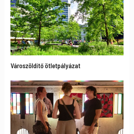
Városzöldítő ötletpályázat