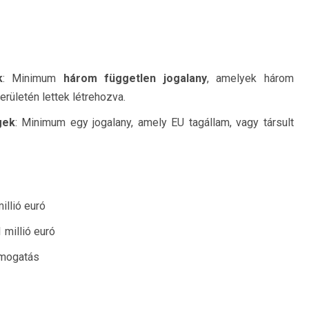
k
: Minimum
három független jogalany
, amelyek három
erületén lettek létrehozva.
gek
: Minimum egy jogalany, amely EU tagállam, vagy társult
illió euró
millió euró
ámogatás