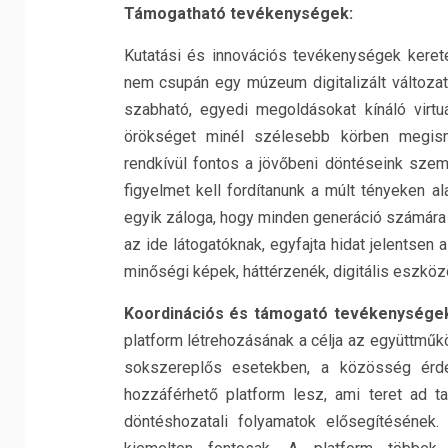
Támogatható tevékenységek:
Kutatási és innovációs tevékenységek kereté
nem csupán egy múzeum digitalizált változata
szabható, egyedi megoldásokat kínáló virtuá
örökséget minél szélesebb körben megis
rendkívül fontos a jövőbeni döntéseink szem
figyelmet kell fordítanunk a múlt tényeken a
egyik záloga, hogy minden generáció számára l
az ide látogatóknak, egyfajta hidat jelentsen a d
minőségi képek, háttérzenék, digitális eszköz
Koordinációs és támogató tevékenysége
platform létrehozásának a célja az együttműk
sokszereplős esetekben, a közösség érd
hozzáférhető platform lesz, ami teret ad ta
döntéshozatali folyamatok elősegítésének