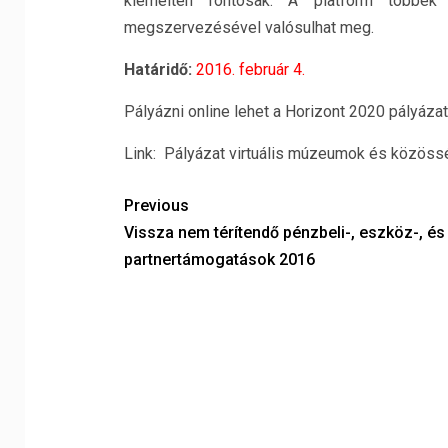
kiemelten fontosak. A platform többek
megszervezésével valósulhat meg.
Határidő:
2016. február 4.
Pályázni online lehet a Horizont 2020 pályázati
Link: Pályázat virtuális múzeumok és közösségi
Previous
Vissza nem térítendő pénzbeli-, eszköz-, és
partnertámogatások 2016