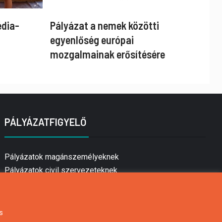
édia-
Pályázat a nemek közötti
egyenlőség európai
mozgalmainak erősítésére
PÁLYÁZATFIGYELŐ
Pályázatok magánszemélyeknek
Pályázatok civil szervezeteknek
Pályázatok vállalkozásoknak
Önkormányzati pályázatok
Mezőgazdasági pályázatok
s