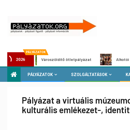
PÁLYÁZATOK
Városzöldítő ötletpályázat
Alkotói pályázat 
2026
PÁLYÁZATOK
SZOLGÁLTATÁSOK
K
Pályázat a virtuális múzeumo
kulturális emlékezet-, ident