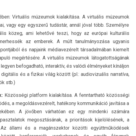
ben: Virtuális múzeumok kialakítása. A virtuális múzeumok
i, vagy egy egyszerű tudástár, annál jóval több. Személyre
lis közeg, ami lehetővé teszi, hogy az európai kulturális
merhessék az emberek. A múlt tanulmányozása ugyanis
pontjából és napjaink médiavezérelt társadalmában kiemelt
lapuló megértésére. A virtuális múzeumok látogatottságának
egyen befogadható, interaktív, és valódi élményeket kínáljon
igitális és a fizikai világ között (pl.: audiovizuális narratíva,
ök stb.)
k:
Közösségi platform kialakítása. A fenntartható közösségi
ödés, a megoldásvezérelt, hatékony kommunikáció javítása a
ekében. A jövőben várhatóan ez egy mindenki számára
pasztalatok megosztásának, a prioritások kijelölésének, a
. Az állami és a magánszektor közötti együttműködések