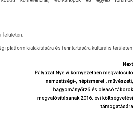
 között konferenciák, workshopok és egyéb fórumok
 felületén.
 platform kialakítására és fenntartására kulturális területen
Next
Pályázat Nyelvi környezetben megvalósuló
nemzetiségi-, népismereti, művészeti,
hagyományőrző és olvasó táborok
megvalósításának 2016. évi költségvetési
támogatására