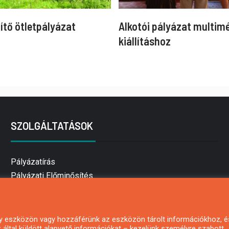
ítő ötletpályázat
Alkotói pályázat multim
kiállításhoz
SZOLGÁLTATÁSOK
Pályázatírás
Pályázati Előminősítés
Pályázati tanácsadás
Pályázatírás vállalkozásoknak
Mezőgazdasági pályázatírás
 egy eszközön vagy hozzáférünk az eszközön tárolt információkhoz, é
által küldött alapvető információkat – kezelünk személyre szabott