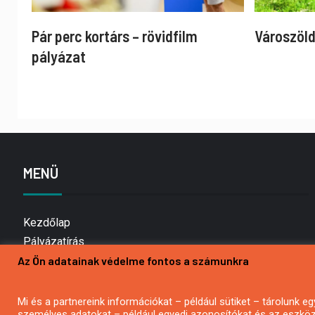
Pár perc kortárs – rövidfilm
Városzöld
pályázat
MENÜ
Kezdőlap
Pályázatírás
Az Ön adatainak védelme fontos a számunkra
Bemutatkozás
Médiaajánlat
Hírlevél feliratkozás
Mi és a partnereink információkat – például sütiket – tárolunk
személyes adatokat – például egyedi azonosítókat és az eszköz 