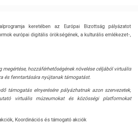
alprogramja keretében az Európai Bizottság pályázatot
ormok európai digitális örökségének, a kulturális emlékezet-,
ég megértése, hozzáférhetőségének növelése céljából virtuális
a és fenntartására nyújtanak támogatást.
endő támogatás elnyerésére pályázhatnak azon szervezetek,
utató virtuális múzeumokat és közösségi platformokat
 akciók, Koordinációs és támogató akciók