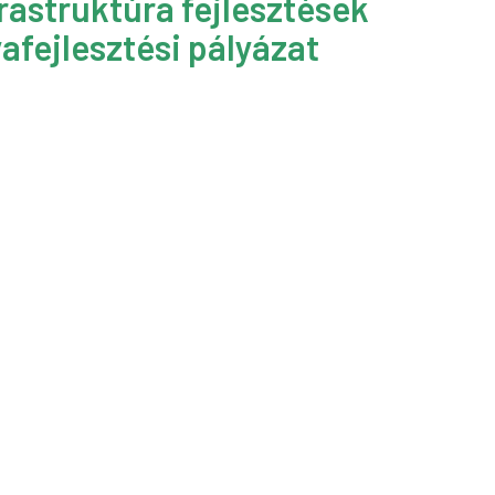
rastruktúra fejlesztések
afejlesztési pályázat