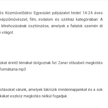
s Közművelődési Egyesület pályázatot hirdet 14-24 éves
 képzőművészet, film, irodalom és színház kategóriában:
A
k létrehozásának ösztönzése, amelyek a fiatalok szemén át
 világot.
lokat érintő témákat dolgoznak fel. Zenei stílusbeli megkötés
, formátuma mp3
otásokat várunk, amelyek tükrözik mindennapjainkat és a sok
nkákat eszköz megkötés nélkül fogadjuk.