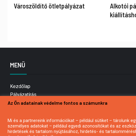
Városzöldítő ötletpályázat
Alkotói p
kiállításh
MENÜ
Kezdőlap
Pályázatírás
Az Ön adatainak védelme fontos a számunkra
Bemutatkozás
Médiaajánlat
Hírlevél feliratkozás
Mi és a partnereink információkat – például sütiket – tárolunk
személyes adatokat – például egyedi azonosítókat és az eszköz 
Impresszum
hirdetések és tartalom nyújtásához, hirdetés- és tartalommérés
Kapcsolat