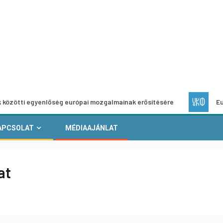
gyenlőség európai mozgalmainak erősítésére
Európai Helyi
APCSOLAT
MÉDIAAJÁNLAT
at