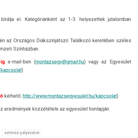
írálja el. Kategóriánként az 1-3. helyezettek jutalomban
én az Országos Diákszínjátszó Találkozó keretében széles
emzeti Színházban.
ig
e-mail-ben (
montazsegy@gmail.hu
) vagy az Egyesület
/kapcsolat
)
ió
kérhető:
http://www.montazsegyesulet.hu/kapcsolat
)
, az eredmények közzététele az egyesület honlapján.
színházi pályázatok