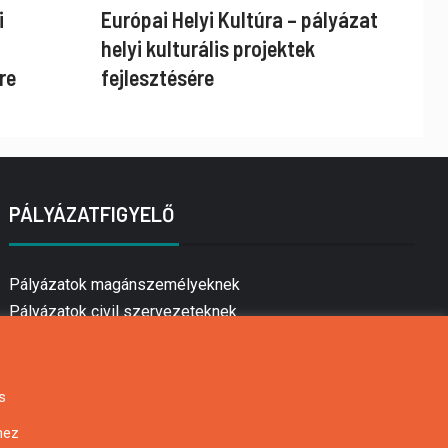
i
Európai Helyi Kultúra – pályázat
helyi kulturális projektek
re
fejlesztésére
PÁLYÁZATFIGYELŐ
Pályázatok magánszemélyeknek
Pályázatok civil szervezeteknek
Pályázatok vállalkozásoknak
Önkormányzati pályázatok
Mezőgazdasági pályázatok
s
Falusi turizmus pályázatok
hez
Napelem pályázatok