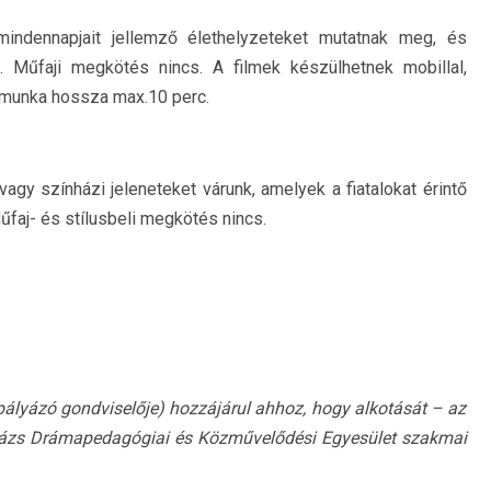
 mindennapjait jellemző élethelyzeteket mutatnak meg, és
. Műfaji megkötés nincs. A filmek készülhetnek mobillal,
amunka hossza max.10 perc.
vagy színházi jeleneteket várunk, amelyek a fiatalokat érintő
űfaj- és stílusbeli megkötés nincs.
 pályázó gondviselője) hozzájárul ahhoz, hogy alkotását – az
tázs Drámapedagógiai és Közművelődési Egyesület szakmai