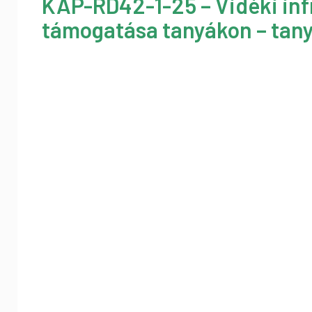
KAP-RD42-1-25 – Vidéki inf
támogatása tanyákon – tany