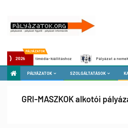
PÁLYÁZATOK
yázat multimédia-kiállításhoz
Pályázat a nemek közötti e
2026
PÁLYÁZATOK
SZOLGÁLTATÁSOK
K
GRI-MASZKOK alkotói pályáz