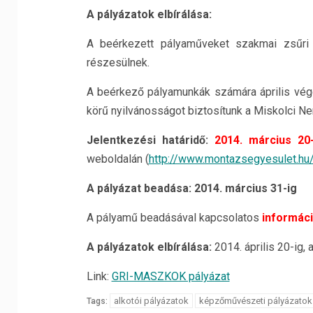
A pályázatok elbírálása:
A beérkezett pályaműveket szakmai zsűri b
részesülnek.
A beérkező pályamunkák számára április vég
körű nyilvánosságot biztosítunk a Miskolci N
Jelentkezési határidő:
2014. március 20-
weboldalán (
http://www.montazsegyesulet.hu
A pályázat beadása: 2014. március 31-ig
A pályamű beadásával kapcsolatos
informác
A pályázatok elbírálása:
2014. április 20-ig
Link:
GRI-MASZKOK pályázat
alkotói pályázatok
képzőművészeti pályázatok
Tags: