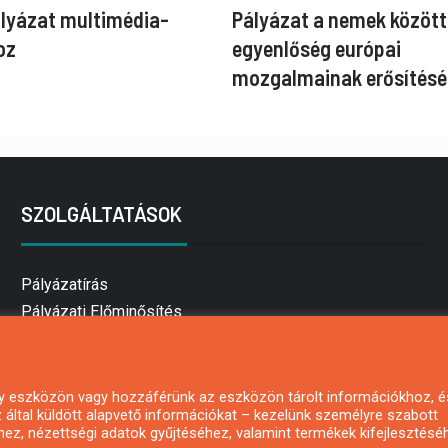
ályázat multimédia-
Pályázat a nemek között
oz
egyenlőség európai
mozgalmainak erősítésé
SZOLGÁLTATÁSOK
Pályázatírás
Pályázati Előminősítés
Pályázati tanácsadás
Pályázatírás vállalkozásoknak
Mezőgazdasági pályázatírás
 egy eszközön vagy hozzáférünk az eszközön tárolt információkhoz, é
által küldött alapvető információkat – kezelünk személyre szabott
Pályázatírás magánszemélyeknek
hez, nézettségi adatok gyűjtéséhez, valamint termékek kifejlesztésé
Pályázatírás civil szervezeteknek