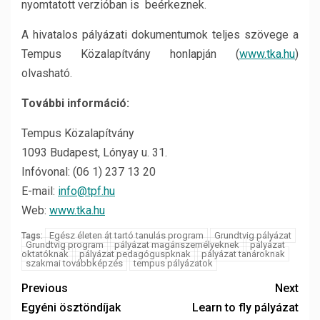
nyomtatott verzióban is beérkeznek.
A hivatalos pályázati dokumentumok teljes szövege a
Tempus Közalapítvány honlapján (
www.tka.hu
)
olvasható.
További információ:
Tempus Közalapítvány
1093 Budapest, Lónyay u. 31.
Infóvonal: (06 1) 237 13 20
E-mail:
info@tpf.hu
Web:
www.tka.hu
Egész életen át tartó tanulás program
Grundtvig pályázat
Tags:
Grundtvig program
pályázat magánszemélyeknek
pályázat
oktatóknak
pályázat pedagóguspknak
pályázat tanároknak
szakmai továbbképzés
tempus pályázatok
Previous
Next
Egyéni ösztöndíjak
Learn to fly pályázat