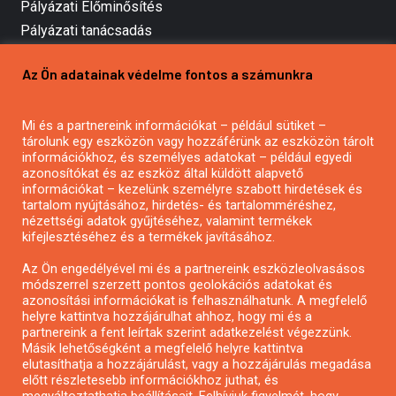
Pályázati Előminősítés
Pályázati tanácsadás
Pályázatírás vállalkozásoknak
Az Ön adatainak védelme fontos a számunkra
Mezőgazdasági pályázatírás
Pályázatírás magánszemélyeknek
Mi és a partnereink információkat – például sütiket –
Pályázatírás civil szervezeteknek
tárolunk egy eszközön vagy hozzáférünk az eszközön tárolt
Pályázatírás önkormányzatoknak
információkhoz, és személyes adatokat – például egyedi
azonosítókat és az eszköz által küldött alapvető
Pályázatfigyelés
információkat – kezelünk személyre szabott hirdetések és
Specifikus pályázatfigyelés vagy hírlevél
tartalom nyújtásához, hirdetés- és tartalomméréshez,
nézettségi adatok gyűjtéséhez, valamint termékek
kifejlesztéséhez és a termékek javításához.
PÁLYÁZATFIGYELŐ
Az Ön engedélyével mi és a partnereink eszközleolvasásos
módszerrel szerzett pontos geolokációs adatokat és
azonosítási információkat is felhasználhatunk. A megfelelő
helyre kattintva hozzájárulhat ahhoz, hogy mi és a
Pályázatok magánszemélyeknek
partnereink a fent leírtak szerint adatkezelést végezzünk.
Pályázatok civil szervezeteknek
Másik lehetőségként a megfelelő helyre kattintva
elutasíthatja a hozzájárulást, vagy a hozzájárulás megadása
Pályázatok vállalkozásoknak
előtt részletesebb információkhoz juthat, és
Önkormányzati pályázatok