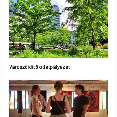
Városzöldítő ötletpályázat