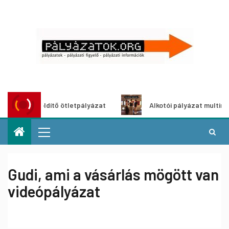
roszöldítő ötletpályázat
Alkotói pályázat multimédia-kiál
Gudi, ami a vásárlás mögött van
videópályázat