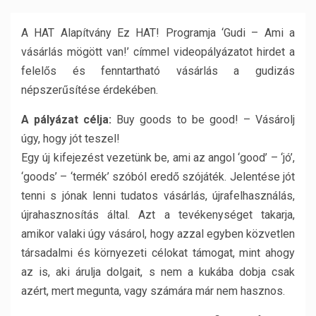
A HAT Alapítvány Ez HAT! Programja ‘Gudi – Ami a
vásárlás mögött van!’ címmel videopályázatot hirdet a
felelős és fenntartható vásárlás a gudizás
népszerűsítése érdekében.
A pályázat célja:
Buy goods to be good! – Vásárolj
úgy, hogy jót teszel!
Egy új kifejezést vezetünk be, ami az angol ‘good’ – ‘jó’,
‘goods’ – ‘termék’ szóból eredő szójáték. Jelentése jót
tenni s jónak lenni tudatos vásárlás, újrafelhasználás,
újrahasznosítás által. Azt a tevékenységet takarja,
amikor valaki úgy vásárol, hogy azzal egyben közvetlen
társadalmi és környezeti célokat támogat, mint ahogy
az is, aki árulja dolgait, s nem a kukába dobja csak
azért, mert megunta, vagy számára már nem hasznos.