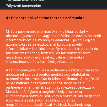
Pályázati tanácsadás
Pályázatírás vállalkozásoknak
Az Ön adatainak védelme fontos a számunkra
Mezőgazdasági pályázatírás
Pályázatírás magánszemélyeknek
Mi és a partnereink információkat – például sütiket –
Pályázatírás civil szervezeteknek
tárolunk egy eszközön vagy hozzáférünk az eszközön tárolt
Pályázatírás önkormányzatoknak
információkhoz, és személyes adatokat – például egyedi
azonosítókat és az eszköz által küldött alapvető
Pályázatfigyelés
információkat – kezelünk személyre szabott hirdetések és
Specifikus pályázatfigyelés vagy hírlevél
tartalom nyújtásához, hirdetés- és tartalomméréshez,
nézettségi adatok gyűjtéséhez, valamint termékek
kifejlesztéséhez és a termékek javításához.
PÁLYÁZATFIGYELŐ
Az Ön engedélyével mi és a partnereink eszközleolvasásos
módszerrel szerzett pontos geolokációs adatokat és
azonosítási információkat is felhasználhatunk. A megfelelő
helyre kattintva hozzájárulhat ahhoz, hogy mi és a
Pályázatok magánszemélyeknek
partnereink a fent leírtak szerint adatkezelést végezzünk.
Pályázatok civil szervezeteknek
Másik lehetőségként a megfelelő helyre kattintva
elutasíthatja a hozzájárulást, vagy a hozzájárulás megadása
Pályázatok vállalkozásoknak
előtt részletesebb információkhoz juthat, és
Önkormányzati pályázatok
megváltoztathatja beállításait. Felhívjuk figyelmét, hogy