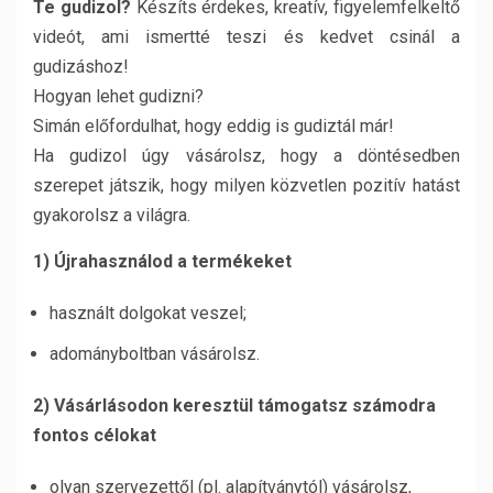
Te gudizol?
Készíts érdekes, kreatív, figyelemfelkeltő
videót, ami ismertté teszi és kedvet csinál a
gudizáshoz!
Hogyan lehet gudizni?
Simán előfordulhat, hogy eddig is gudiztál már!
Ha gudizol úgy vásárolsz, hogy a döntésedben
szerepet játszik, hogy milyen közvetlen pozitív hatást
gyakorolsz a világra.
1) Újrahasználod a termékeket
használt dolgokat veszel;
adományboltban vásárolsz.
2) Vásárlásodon keresztül támogatsz számodra
fontos célokat
olyan szervezettől (pl. alapítványtól) vásárolsz,