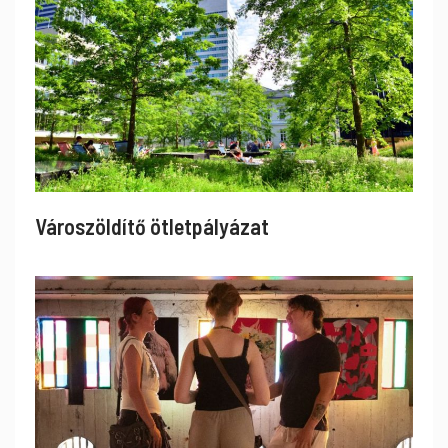
Városzöldítő ötletpályázat