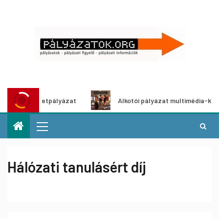
tő ötletpályázat
Alkotói pályázat multimédia-kiállításhoz
Hálózati tanulásért díj