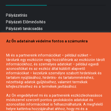
Pályázatírás
Pályázati Előminősítés
Pályázati tanácsadás
Pályázatírás vállalkozásoknak
Az Ön adatainak védelme fontos a számunkra
Mezőgazdasági pályázatírás
Pályázatírás magánszemélyeknek
Mi és a partnereink információkat – például sütiket –
Pályázatírás civil szervezeteknek
tárolunk egy eszközön vagy hozzáférünk az eszközön tárolt
Pályázatírás önkormányzatoknak
információkhoz, és személyes adatokat – például egyedi
azonosítókat és az eszköz által küldött alapvető
Pályázatfigyelés
információkat – kezelünk személyre szabott hirdetések és
Specifikus pályázatfigyelés vagy hírlevél
tartalom nyújtásához, hirdetés- és tartalomméréshez,
nézettségi adatok gyűjtéséhez, valamint termékek
kifejlesztéséhez és a termékek javításához.
PÁLYÁZATFIGYELŐ
Az Ön engedélyével mi és a partnereink eszközleolvasásos
módszerrel szerzett pontos geolokációs adatokat és
azonosítási információkat is felhasználhatunk. A megfelelő
helyre kattintva hozzájárulhat ahhoz, hogy mi és a
Pályázatok magánszemélyeknek