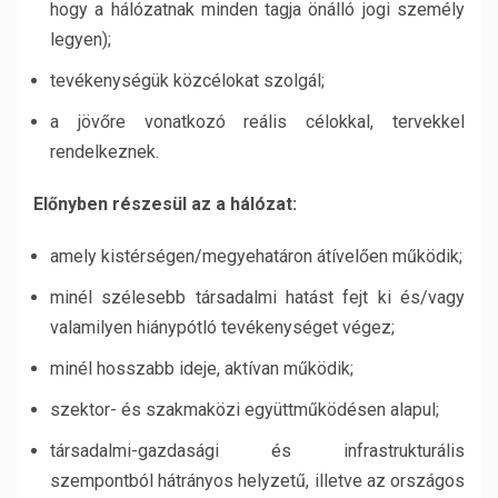
hogy a hálózatnak minden tagja önálló jogi személy
legyen);
tevékenységük közcélokat szolgál;
a jövőre vonatkozó reális célokkal, tervekkel
rendelkeznek.
Előnyben részesül az a hálózat:
amely kistérségen/megyehatáron átívelően működik;
minél szélesebb társadalmi hatást fejt ki és/vagy
valamilyen hiánypótló tevékenységet végez;
minél hosszabb ideje, aktívan működik;
szektor- és szakmaközi együttműködésen alapul;
társadalmi-gazdasági és infrastrukturális
szempontból hátrányos helyzetű, illetve az országos