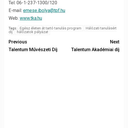
Tel: 06-1-237-1300/120
E-mail:
emese.ibolya@tpf.hu
Web:
www.tka.hu
Egész életen át tartó tanulás program
Hálózati tanulásért
Tags:
díj
hálózatok pályázat
Previous
Next
Talentum Művészeti Díj
Talentum Akadémiai díj