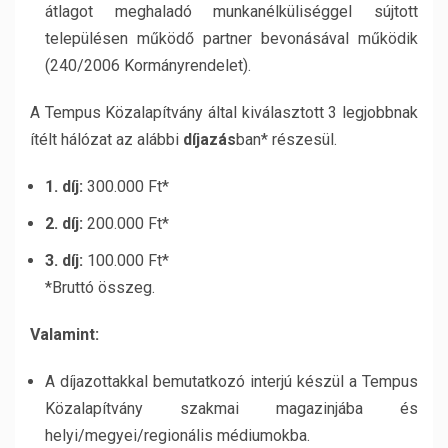
átlagot meghaladó munkanélküliséggel sújtott
településen működő partner bevonásával működik
(240/2006 Kormányrendelet).
A Tempus Közalapítvány által kiválasztott 3 legjobbnak
ítélt hálózat az alábbi
díjazás
ban* részesül.
1. díj:
300.000 Ft*
2. díj:
200.000 Ft*
3. díj:
100.000 Ft*
*Bruttó összeg.
Valamint:
A díjazottakkal bemutatkozó interjú készül a Tempus
Közalapítvány szakmai magazinjába és
helyi/megyei/regionális médiumokba.