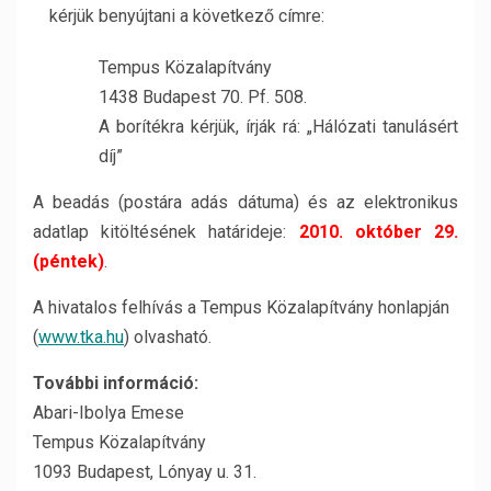
kérjük benyújtani a következő címre:
Tempus Közalapítvány
1438 Budapest 70. Pf. 508.
A borítékra kérjük, írják rá: „Hálózati tanulásért
díj”
A beadás (postára adás dátuma) és az elektronikus
adatlap kitöltésének határideje:
2010. október 29.
(péntek)
.
A hivatalos felhívás a Tempus Közalapítvány honlapján
(
www.tka.hu
) olvasható.
További információ:
Abari-Ibolya Emese
Tempus Közalapítvány
1093 Budapest, Lónyay u. 31.