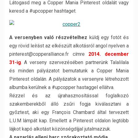
Látogasd meg a Copper Mania Pinterest oldalát vagy
keresd a #upcopper hashtaget.
A versenyben való részvételhez
küldj egy fotót és
egy rövid leírást az elkészült alkotásról angol nyelven a
pinterest@copperalliance.fr címre
2014. december
31-ig
. A verseny szervezésében partnerünk Talalilala
és minden pályázatot bemutatunk a Copper Mania
Pinterest oldalán. A pályázatok a versenyre létrehozott
albumba kerülnek a #upcopper hastaggel ellátva.
Rézzel és az újrahasznosítással foglalkozó
szakemberekből álló zsűri fogja kiválasztani a
győztest, aki egy François Chambard által tervezett
L.U.M lámpát kap. Emellett a Pinterest oldalon legtöbb
lájkot kapó alkotást közönségdíjjal jutalmazzuk.
A pazarlás elleni harc szórakoztató módja.