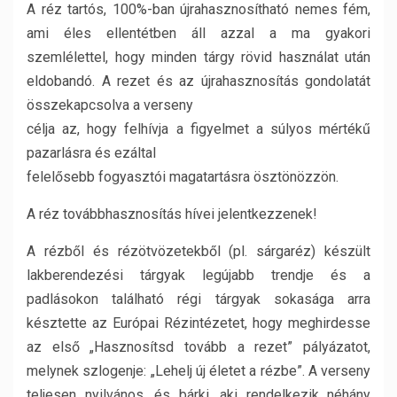
A réz tartós, 100%-ban újrahasznosítható nemes fém,
ami éles ellentétben áll azzal a ma gyakori
szemlélettel, hogy minden tárgy rövid használat után
eldobandó. A rezet és az újrahasznosítás gondolatát
összekapcsolva a verseny
célja az, hogy felhívja a figyelmet a súlyos mértékű
pazarlásra és ezáltal
felelősebb fogyasztói magatartásra ösztönözzön.
A réz továbbhasznosítás hívei jelentkezzenek!
A rézből és rézötvözetekből (pl. sárgaréz) készült
lakberendezési tárgyak legújabb trendje és a
padlásokon található régi tárgyak sokasága arra
késztette az Európai Rézintézetet, hogy meghirdesse
az első „Hasznosítsd tovább a rezet” pályázatot,
melynek szlogenje: „Lehelj új életet a rézbe”. A verseny
teljesen nyilvános, és bárki, aki rendelkezik néhány