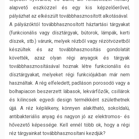
alapvető eszközzel és egy kis képzelőerővel,
pályázhat az elkészült továbbhasznosított alkotásával.
A pályázóktól továbbhasznosított háztartási tárgyakat
(funkcionális vagy dísztárgyak, bútorok, lámpák, kerti
díszek, stb.) várunk, melyek rézből vagy rézötvözetből
készültek és az továbbhasznosítás gondolatát
követték, azaz olyan régi anyagok és tárgyak
továbbhasznosításával hoznak létre funkcionális és
dísztárgyakat, melyeket régi funkciójukban már nem
használtak. A rég elfeledett, padláson porosodó vagy a
bolhapiacon beszerzett lábasok, lekvárfőzők, csillárok
és kilincsek egyedi design termékként születhetnek
újjá. A réz képlékeny, könnyen alakítható, sokoldalú,
antibakteriális anyag és nagyon jó az elektromos- és
hővezető képessége. Kell ennél több ok, hogy a régi
réz tárgyainkat továbbhasznosítani kezdjük?