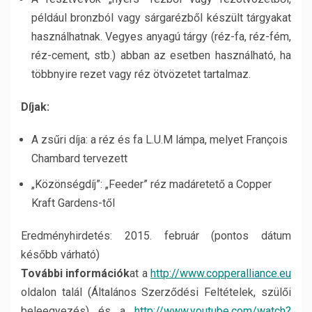
például bronzból vagy sárgarézből készült tárgyakat
használhatnak. Vegyes anyagú tárgy (réz-fa, réz-fém,
réz-cement, stb.) abban az esetben használható, ha
többnyire rezet vagy réz ötvözetet tartalmaz.
Díjak:
A zsűri díja: a réz és fa L.U.M lámpa, melyet François
Chambard tervezett
„Közönségdíj”: „Feeder” réz madáretető a Copper
Kraft Gardens-től
Eredményhirdetés: 2015. február (pontos dátum
később várható)
További információk
at a
http://www.copperalliance.eu
oldalon talál (Általános Szerződési Feltételek, szülői
beleegyezés) és a
http://www.youtube.com/watch?