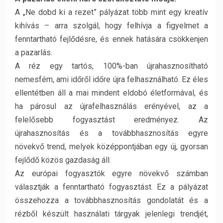
A „Ne dobd ki a rezet” pályázat több mint egy kreatív
kihívás – arra szolgál, hogy felhívja a figyelmet a
fenntartható fejlődésre, és ennek hatására csökkenjen
a pazarlás.
A réz egy tartós, 100%-ban újrahasznosítható
nemesfém, ami időről időre újra felhasználható. Ez éles
ellentétben áll a mai mindent eldobó életformával, és
ha párosul az újrafelhasználás erényével, az a
felelősebb fogyasztást eredményez. Az
újrahasznosítás és a továbbhasznosítás egyre
növekvő trend, melyek középpontjában egy új, gyorsan
fejlődő közös gazdaság áll.
Az európai fogyasztók egyre növekvő számban
választják a fenntartható fogyasztást. Ez a pályázat
összehozza a továbbhasznosítás gondolatát és a
rézből készült használati tárgyak jelenlegi trendjét,