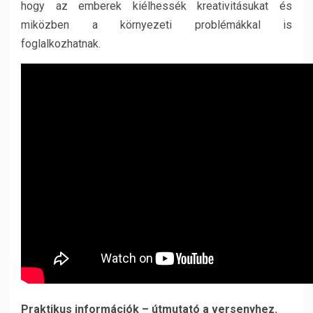
hogy az emberek kiélhessék kreativitásukat és
miközben a környezeti problémákkal is
foglalkozhatnak.
Praktikus információk – útmutató a versenyhez.