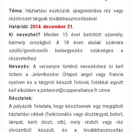
Téma:
Háztartási eszközök újragondolása réz vagy
rézötvözet tárgyak továbbhasznosításával.
Határidő: 2
014. december 31.
Ki nevezhet?
Minden 15 évet betöltött személy,
bármely országból. A 18 éven aluliak számára
szülői/gondviselői beleegyezés szükséges a
részvételhez.
Nevezés:
A versenyre történő nevezéshez ki kell
tölteni a Jelentkezési Űrlapot angol vagy francia
nyelven és a tárgyról készült fotóval, fotókkal együtt
kell elküldeni a pinterest@copperalliance.fr címre.
Részletek:
A pályázók feladata, hogy készítsenek egy megújított
háztartási cikkek (funkcionális vagy dísztárgyat, bútort,
lámpát, kerti díszt, stb), mely rézből vagy réz
ötvözetből készült, és a továbbhasznosítás