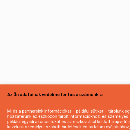
Az Ön adatainak védelme fontos a számunkra
Mi és a partnereink információkat – például sütiket – tárolunk 
hozzáférünk az eszközön tárolt információkhoz, és személyes 
például egyedi azonosítókat és az eszköz által küldött alapvető
kezelünk személyre szabott hirdetések és tartalom nyújtásához,