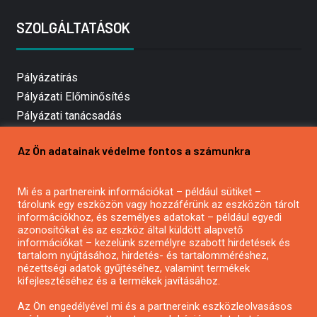
SZOLGÁLTATÁSOK
Pályázatírás
Pályázati Előminősítés
Pályázati tanácsadás
Pályázatírás vállalkozásoknak
Az Ön adatainak védelme fontos a számunkra
Mezőgazdasági pályázatírás
Pályázatírás magánszemélyeknek
Mi és a partnereink információkat – például sütiket –
Pályázatírás civil szervezeteknek
tárolunk egy eszközön vagy hozzáférünk az eszközön tárolt
Pályázatírás önkormányzatoknak
információkhoz, és személyes adatokat – például egyedi
azonosítókat és az eszköz által küldött alapvető
Pályázatfigyelés
információkat – kezelünk személyre szabott hirdetések és
Specifikus pályázatfigyelés vagy hírlevél
tartalom nyújtásához, hirdetés- és tartalomméréshez,
nézettségi adatok gyűjtéséhez, valamint termékek
kifejlesztéséhez és a termékek javításához.
PÁLYÁZATFIGYELŐ
Az Ön engedélyével mi és a partnereink eszközleolvasásos