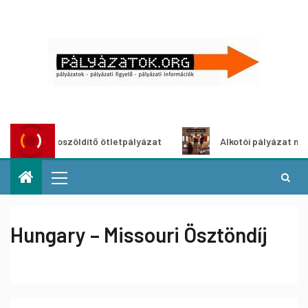
Városzöldítő ötletpályázat
Alkotói pályázat multimédi
Hungary – Missouri Ösztöndíj