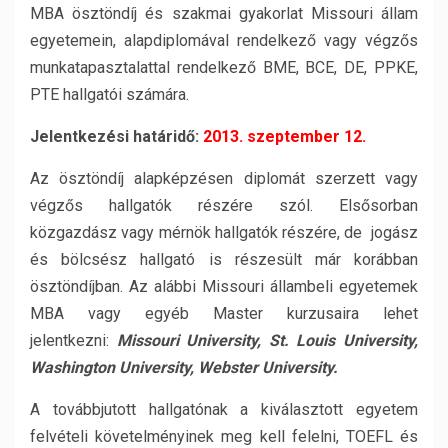
MBA ösztöndíj és szakmai gyakorlat Missouri állam
egyetemein, alapdiplomával rendelkező vagy végzős
munkatapasztalattal rendelkező BME, BCE, DE, PPKE,
PTE hallgatói számára.
Jelentkezési határidő:
2013. szeptember 12.
Az ösztöndíj alapképzésen diplomát szerzett vagy
végzős hallgatók részére szól. Elsősorban
közgazdász vagy mérnök hallgatók részére, de jogász
és bölcsész hallgató is részesült már korábban
ösztöndíjban. Az alábbi Missouri állambeli egyetemek
MBA vagy egyéb Master kurzusaira lehet
jelentkezni:
Missouri University, St. Louis University,
Washington University, Webster University.
A továbbjutott hallgatónak a kiválasztott egyetem
felvételi követelményinek meg kell felelni, TOEFL és