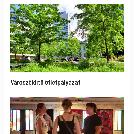
Városzöldítő ötletpályázat