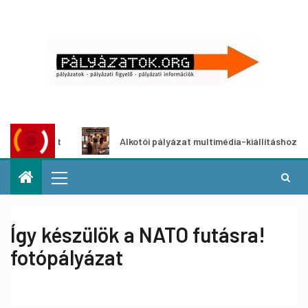
ályázat
Alkotói pályázat multimédia-kiállításhoz
Így készülök a NATO futásra!
fotópályázat