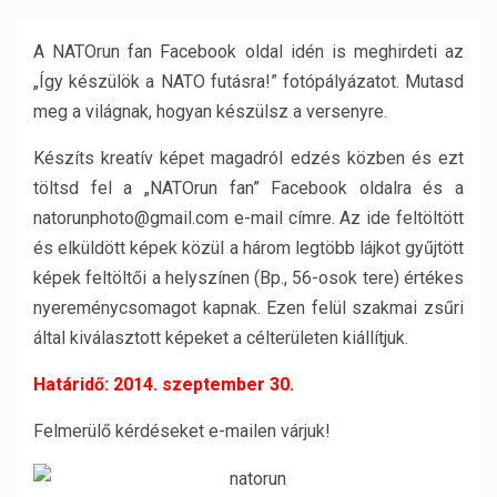
A NATOrun fan Facebook oldal idén is meghirdeti az
„Így készülök a NATO futásra!” fotópályázatot. Mutasd
meg a világnak, hogyan készülsz a versenyre.
Készíts kreatív képet magadról edzés közben és ezt
töltsd fel a „NATOrun fan” Facebook oldalra és a
natorunphoto@gmail.com e-mail címre. Az ide feltöltött
és elküldött képek közül a három legtöbb lájkot gyűjtött
képek feltöltői a helyszínen (Bp., 56-osok tere) értékes
nyereménycsomagot kapnak. Ezen felül szakmai zsűri
által kiválasztott képeket a célterületen kiállítjuk.
Határidő: 2014. szeptember 30.
Felmerülő kérdéseket e-mailen várjuk!