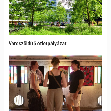
Városzöldítő ötletpályázat