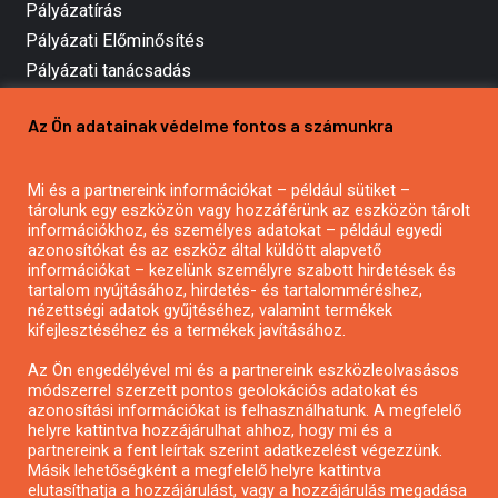
Pályázatírás
Pályázati Előminősítés
Pályázati tanácsadás
Pályázatírás vállalkozásoknak
Az Ön adatainak védelme fontos a számunkra
Mezőgazdasági pályázatírás
Pályázatírás magánszemélyeknek
Mi és a partnereink információkat – például sütiket –
Pályázatírás civil szervezeteknek
tárolunk egy eszközön vagy hozzáférünk az eszközön tárolt
Pályázatírás önkormányzatoknak
információkhoz, és személyes adatokat – például egyedi
azonosítókat és az eszköz által küldött alapvető
Pályázatfigyelés
információkat – kezelünk személyre szabott hirdetések és
Specifikus pályázatfigyelés vagy hírlevél
tartalom nyújtásához, hirdetés- és tartalomméréshez,
nézettségi adatok gyűjtéséhez, valamint termékek
kifejlesztéséhez és a termékek javításához.
PÁLYÁZATFIGYELŐ
Az Ön engedélyével mi és a partnereink eszközleolvasásos
módszerrel szerzett pontos geolokációs adatokat és
azonosítási információkat is felhasználhatunk. A megfelelő
helyre kattintva hozzájárulhat ahhoz, hogy mi és a
Pályázatok magánszemélyeknek
partnereink a fent leírtak szerint adatkezelést végezzünk.
Pályázatok civil szervezeteknek
Másik lehetőségként a megfelelő helyre kattintva
elutasíthatja a hozzájárulást, vagy a hozzájárulás megadása
Pályázatok vállalkozásoknak