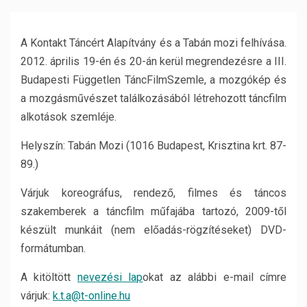
A Kontakt Táncért Alapítvány és a Tabán mozi felhívása.
2012. április 19-én és 20-án kerül megrendezésre a III.
Budapesti Független TáncFilmSzemle, a mozgókép és
a mozgásművészet találkozásából létrehozott táncfilm
alkotások szemléje.
Helyszín: Tabán Mozi (1016 Budapest, Krisztina krt. 87-
89.)
Várjuk koreográfus, rendező, filmes és táncos
szakemberek a táncfilm műfajába tartozó, 2009-től
készült munkáit (nem előadás-rögzítéseket) DVD-
formátumban.
A kitöltött
nevezési lap
okat az alábbi e-mail címre
várjuk:
k.t.a@t-online.hu