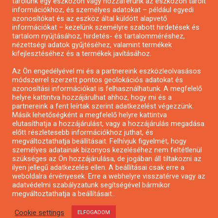
tárolunk egy eszközön vagy hozzáférünk az eszközön tárolt
Pályázatírás önkormányzatoknak
információkhoz, és személyes adatokat – például egyedi
azonosítókat és az eszköz által küldött alapvető
Pályázatfigyelés
információkat – kezelünk személyre szabott hirdetések és
Specifikus pályázatfigyelés vagy hírlevél
tartalom nyújtásához, hirdetés- és tartalomméréshez,
nézettségi adatok gyűjtéséhez, valamint termékek
kifejlesztéséhez és a termékek javításához.
PÁLYÁZATFIGYELŐ
Az Ön engedélyével mi és a partnereink eszközleolvasásos
módszerrel szerzett pontos geolokációs adatokat és
azonosítási információkat is felhasználhatunk. A megfelelő
helyre kattintva hozzájárulhat ahhoz, hogy mi és a
Pályázatok magánszemélyeknek
partnereink a fent leírtak szerint adatkezelést végezzünk.
Pályázatok civil szervezeteknek
Másik lehetőségként a megfelelő helyre kattintva
elutasíthatja a hozzájárulást, vagy a hozzájárulás megadása
Pályázatok vállalkozásoknak
előtt részletesebb információkhoz juthat, és
Önkormányzati pályázatok
megváltoztathatja beállításait. Felhívjuk figyelmét, hogy
személyes adatainak bizonyos kezeléséhez nem feltétlenül
Mezőgazdasági pályázatok
szükséges az Ön hozzájárulása, de jogában áll tiltakozni az
Falusi turizmus pályázatok
ilyen jellegű adatkezelés ellen. A beállításai csak erre a
weboldalra érvényesek. Erre a webhelyre visszatérve vagy az
Napelem pályázatok
adatvédelmi szabályzatunk segítségével bármikor
GINOP pályázatok
megváltoztathatja a beállításait..
Cookie settings
ELFOGADOM