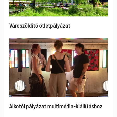
Városzöldítő ötletpályázat
Alkotói pályázat multimédia-kiállításhoz