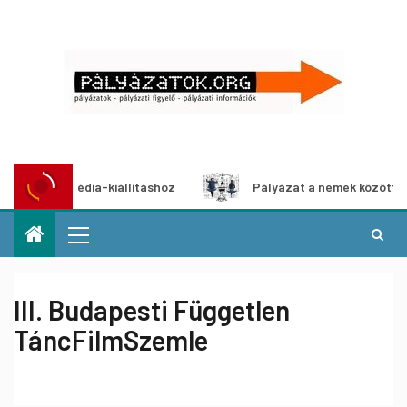
 multimédia-kiállításhoz
Pályázat a nemek közötti egyen
III. Budapesti Független
TáncFilmSzemle