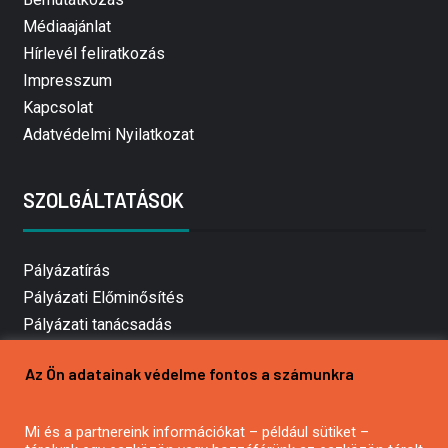
Médiaajánlat
Hírlevél feliratkozás
Impresszum
Kapcsolat
Adatvédelmi Nyilatkozat
SZOLGÁLTATÁSOK
Pályázatírás
Pályázati Előminősítés
Pályázati tanácsadás
Pályázatírás vállalkozásoknak
Az Ön adatainak védelme fontos a számunkra
Mezőgazdasági pályázatírás
Pályázatírás magánszemélyeknek
Mi és a partnereink információkat – például sütiket –
Pályázatírás civil szervezeteknek