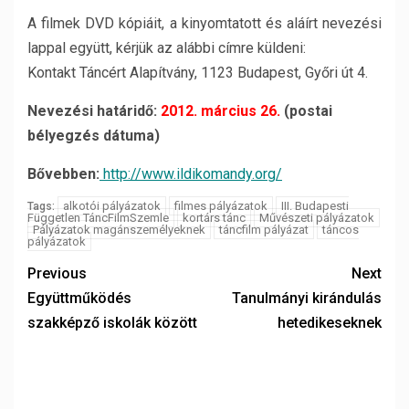
A filmek DVD kópiáit, a kinyomtatott és aláírt nevezési
lappal együtt, kérjük az alábbi címre küldeni:
Kontakt Táncért Alapítvány, 1123 Budapest, Győri út 4.
Nevezési határidő:
2012. március 26.
(postai
bélyegzés dátuma)
Bővebben:
http://www.ildikomandy.org/
alkotói pályázatok
filmes pályázatok
III. Budapesti
Tags:
Független TáncFilmSzemle
kortárs tánc
Művészeti pályázatok
Pályázatok magánszemélyeknek
táncfilm pályázat
táncos
pályázatok
Previous
Next
Együttműködés
Tanulmányi kirándulás
szakképző iskolák között
hetedikeseknek