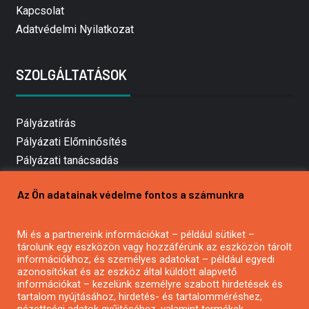
Kapcsolat
Adatvédelmi Nyilatkozat
SZOLGÁLTATÁSOK
Pályázatírás
Pályázati Előminősítés
Pályázati tanácsadás
Pályázatírás vállalkozásoknak
Az Ön adatainak védelme fontos a számunkra
Mezőgazdasági pályázatírás
Pályázatírás magánszemélyeknek
Mi és a partnereink információkat – például sütiket –
Pályázatírás civil szervezeteknek
tárolunk egy eszközön vagy hozzáférünk az eszközön tárolt
Pályázatírás önkormányzatoknak
információkhoz, és személyes adatokat – például egyedi
azonosítókat és az eszköz által küldött alapvető
Pályázatfigyelés
információkat – kezelünk személyre szabott hirdetések és
Specifikus pályázatfigyelés vagy hírlevél
tartalom nyújtásához, hirdetés- és tartalomméréshez,