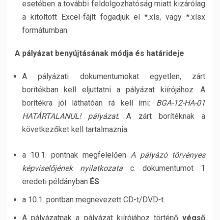
esetében a további feldolgozhatóság miatt kizárólag
a kitöltött Excel-fájlt fogadjuk el *.xls, vagy *.xlsx
formátumban.
A pályázat benyújtásának módja és határideje
A pályázati dokumentumokat egyetlen, zárt
borítékban kell eljuttatni a pályázat kiírójához. A
borítékra jól láthatóan rá kell írni:
BGA-12-HA-01
HATÁRTALANUL! pályázat
. A zárt borítéknak a
következőket kell tartalmaznia:
a 10.1. pontnak megfelelően
A pályázó törvényes
képviselőjének nyilatkozata
c. dokumentumot 1
eredeti példányban
ÉS
a 10.1. pontban megnevezett CD-t/DVD-t.
A pályázatnak a pályázat kiírójához történő
végső