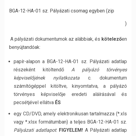
BGA-12-HA-01 sz. Pályázati csomag egyben (zip
)
A pályázati dokumentumok az alábbiak, és
kötelező
en
benyújtandóak:
papír-alapon a BGA-12-HA-01 sz. Pályázati adatlap
részeként kitöltendő
A pályázó törvényes
képviselőjének nyilatkozata
c. dokumentum
számítógéppel kitöltve, kinyomtatva, a pályázó
törvényes képviselője eredeti aláírásával és
pecsétjével ellátva
ÉS
egy CD/DVD, amely elektronikusan tartalmazza (*.xls
vagy *.xlsx formátumban) a teljes BGA-12-HA-01 sz.
Pályázati adatlapot
.
FIGYELEM!
A Pályázati adatlap