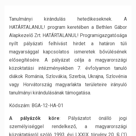
Tanulmányi kirándulás hetedikeseknek. A
HATÁRTALANUL! program keretében a Bethlen Gábor
Alapkezelő Zrt. HATÁRTALANUL! Programigazgatósága
nyílt pályázati felhívást hirdet a határon túli
magyarsággal kapcsolatos ismeretek bővülésének
elősegítésére. A pályázat célja a magyarországi
közoktatási intézményekben 7. évfolyamon tanuló
diákok Románia, Szlovákia, Szerbia, Ukrajna, Szlovénia
vagy Horvátország magyarlakta területeire irányuló
tanulmányi kirándulásának támogatása.
Kódszám: BGA-12-HA-01
A pályázók köre
: Pályázatot önálló jogi
személyiséggel rendelkező, a magyarországi
közoktatásról szóló 1993. évi LXXIX. törvény 20. § (1)