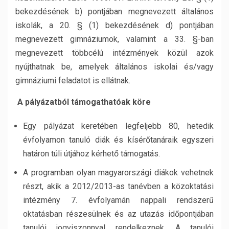
bekezdésének b) pontjában megnevezett általános
iskolák, a 20. § (1) bekezdésének d) pontjában
megnevezett gimnáziumok, valamint a 33. §-ban
megnevezett többcélú intézmények közül azok
nyújthatnak be, amelyek általános iskolai és/vagy
gimnáziumi feladatot is ellátnak.
A pályázatból támogathatóak köre
Egy pályázat keretében legfeljebb 80, hetedik
évfolyamon tanuló diák és kísérőtanáraik egyszeri
határon túli útjához kérhető támogatás.
A programban olyan magyarországi diákok vehetnek
részt, akik a 2012/2013-as tanévben a közoktatási
intézmény 7. évfolyamán nappali rendszerű
oktatásban részesülnek és az utazás időpontjában
tanulói jogviszonnyal rendelkeznek. A tanulói