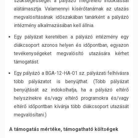
szükségességét a pályázó megfelelő indoklással
alátámasztja. Valamennyi kísérőtanárnak az utazás
megvalósításának időszakában tanárként a pályázó
intézmény alkalmazásában kell állnia.
Egy pályázat keretében a pályázó intézmény egy
diákcsoport azonos helyen és időpontban, egyazon
tevékenységeket megvalósító utazására kérhet
támogatást.
Egy pályázó a BGA-12-HA-01 sz. pályázati felhívásra
több pályázatot is benyújthat. (Több pályázat
benyújtását az indokolhatja, ha a pályázó eltérő
helyszínekre és/vagy eltérő programokra és/vagy
eltérő időpontban kívánja több diákcsoport utazását
megvalósítani.)
A támogatás mértéke, támogatható költségek