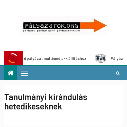
kotói pályázat multimédia-kiállításhoz
Pályázat a nemek 
Tanulmányi kirándulás
hetedikeseknek