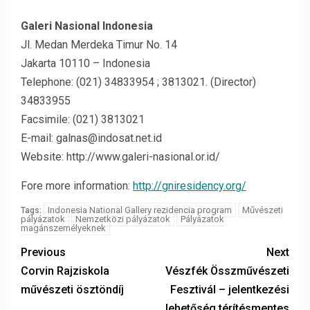
Galeri Nasional Indonesia
Jl. Medan Merdeka Timur No. 14
Jakarta 10110 – Indonesia
Telephone: (021) 34833954 ; 3813021. (Director)
34833955
Facsimile: (021) 3813021
E-mail: galnas@indosat.net.id
Website: http://www.galeri-nasional.or.id/
Fore more information:
http://gniresidency.org/
Indonesia National Gallery rezidencia program
Művészeti
Tags:
pályázatok
Nemzetközi pályázatok
Pályázatok
magánszemélyeknek
Previous
Next
Corvin Rajziskola
Vészfék Összművészeti
művészeti ösztöndíj
Fesztivál – jelentkezési
lehetőség térítésmentes