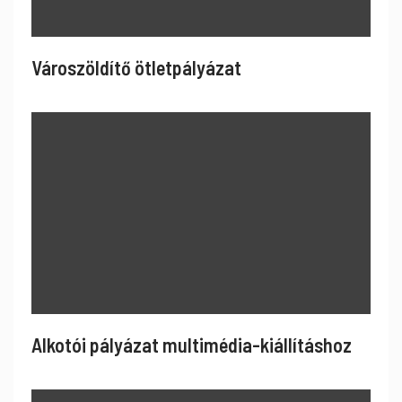
Városzöldítő ötletpályázat
Alkotói pályázat multimédia-kiállításhoz