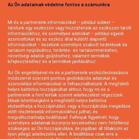
Az Ön adatainak védelme fontos a számunkra
Mezőgazdasági pályázatírás
Pályázatírás magánszemélyeknek
Mi és a partnereink információkat – például sütiket –
Pályázatírás civil szervezeteknek
tárolunk egy eszközön vagy hozzáférünk az eszközön tárolt
Pályázatírás önkormányzatoknak
információkhoz, és személyes adatokat – például egyedi
azonosítókat és az eszköz által küldött alapvető
Pályázatfigyelés
információkat – kezelünk személyre szabott hirdetések és
Specifikus pályázatfigyelés vagy hírlevél
tartalom nyújtásához, hirdetés- és tartalomméréshez,
nézettségi adatok gyűjtéséhez, valamint termékek
kifejlesztéséhez és a termékek javításához.
PÁLYÁZATFIGYELŐ
Az Ön engedélyével mi és a partnereink eszközleolvasásos
módszerrel szerzett pontos geolokációs adatokat és
azonosítási információkat is felhasználhatunk. A megfelelő
helyre kattintva hozzájárulhat ahhoz, hogy mi és a
Pályázatok magánszemélyeknek
partnereink a fent leírtak szerint adatkezelést végezzünk.
Pályázatok civil szervezeteknek
Másik lehetőségként a megfelelő helyre kattintva
elutasíthatja a hozzájárulást, vagy a hozzájárulás megadása
Pályázatok vállalkozásoknak
előtt részletesebb információkhoz juthat, és
Önkormányzati pályázatok
megváltoztathatja beállításait. Felhívjuk figyelmét, hogy
személyes adatainak bizonyos kezeléséhez nem feltétlenül
Mezőgazdasági pályázatok
szükséges az Ön hozzájárulása, de jogában áll tiltakozni az
Falusi turizmus pályázatok
ilyen jellegű adatkezelés ellen. A beállításai csak erre a