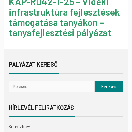
KAP-RD42-1-25 – Vidéki
infrastruktúra fejlesztések
támogatása tanyákon –
tanyafejlesztési pályázat
PÁLYÁZAT KERESŐ
HÍRLEVÉL FELIRATKOZÁS
Keresztnév