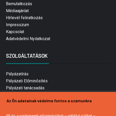
Bemutatkozás
Médiaajánlat
Hírlevél feliratkozás
Impresszum
Kapcsolat
Adatvédelmi Nyilatkozat
SZOLGÁLTATÁSOK
Pályázatírás
Pályázati Előminősítés
Pályázati tanácsadás
Pályázatírás vállalkozásoknak
Az Ön adatainak védelme fontos a számunkra
Mezőgazdasági pályázatírás
Pályázatírás magánszemélyeknek
Mi és a partnereink információkat – például sütiket –
Pályázatírás civil szervezeteknek