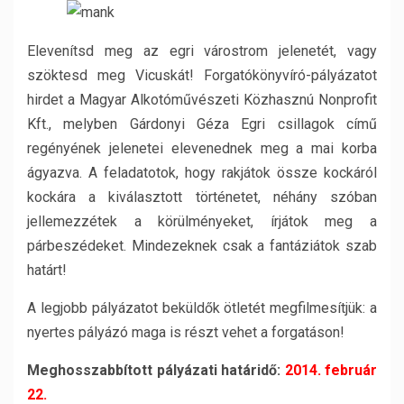
Elevenítsd meg az egri várostrom jelenetét, vagy
szöktesd meg Vicuskát!
Forgatókönyvíró-pályázatot
hirdet a Magyar Alkotóművészeti Közhasznú Nonprofit
Kft., melyben Gárdonyi Géza Egri csillagok című
regényének jelenetei elevenednek meg a mai korba
ágyazva. A feladatotok, hogy rakjátok össze kockáról
kockára a kiválasztott történetet, néhány szóban
jellemezzétek a körülményeket, írjátok meg a
párbeszédeket. Mindezeknek csak a fantáziátok szab
határt!
A legjobb pályázatot beküldők ötletét megfilmesítjük: a
nyertes pályázó maga is részt vehet a forgatáson!
Meghosszabbított pályázati határidő:
2014. február
22.