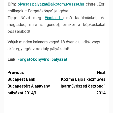
Cím:
olvasas.palyazat@alkotomuveszet.hu
címre „Egri
csillagok – Forgatókönyv” jeligével
Tipp:
Nézd meg
Einstand
című kisfilmünket, és
megtudod, mire is gondolj, amikor a képkockákat
összerakod!
Várjuk minden kalandra vágyó 18 éven aluli diák vagy
akár egy egész osztály pályázatát!
Link:
Forgatókönyvírói pályázat
Previous
Next
Budapest Bank
Kozma Lajos kézműves
Budapestért Alapítvány
iparművészeti ösztöndíj
pályázat 2014/I.
2014