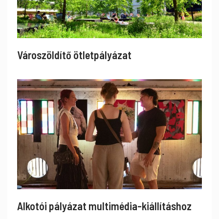
Városzöldítő ötletpályázat
Alkotói pályázat multimédia-kiállításhoz