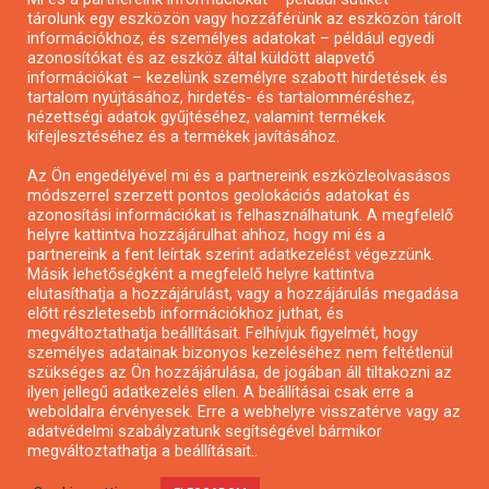
tárolunk egy eszközön vagy hozzáférünk az eszközön tárolt
Pályázatírás önkormányzatoknak
információkhoz, és személyes adatokat – például egyedi
azonosítókat és az eszköz által küldött alapvető
Pályázatfigyelés
információkat – kezelünk személyre szabott hirdetések és
Specifikus pályázatfigyelés vagy hírlevél
tartalom nyújtásához, hirdetés- és tartalomméréshez,
nézettségi adatok gyűjtéséhez, valamint termékek
kifejlesztéséhez és a termékek javításához.
PÁLYÁZATFIGYELŐ
Az Ön engedélyével mi és a partnereink eszközleolvasásos
módszerrel szerzett pontos geolokációs adatokat és
azonosítási információkat is felhasználhatunk. A megfelelő
helyre kattintva hozzájárulhat ahhoz, hogy mi és a
Pályázatok magánszemélyeknek
partnereink a fent leírtak szerint adatkezelést végezzünk.
Pályázatok civil szervezeteknek
Másik lehetőségként a megfelelő helyre kattintva
elutasíthatja a hozzájárulást, vagy a hozzájárulás megadása
Pályázatok vállalkozásoknak
előtt részletesebb információkhoz juthat, és
Önkormányzati pályázatok
megváltoztathatja beállításait. Felhívjuk figyelmét, hogy
személyes adatainak bizonyos kezeléséhez nem feltétlenül
Mezőgazdasági pályázatok
szükséges az Ön hozzájárulása, de jogában áll tiltakozni az
Falusi turizmus pályázatok
ilyen jellegű adatkezelés ellen. A beállításai csak erre a
weboldalra érvényesek. Erre a webhelyre visszatérve vagy az
Napelem pályázatok
adatvédelmi szabályzatunk segítségével bármikor
GINOP pályázatok
megváltoztathatja a beállításait..