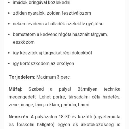
imádok bringával közlekedni
zölden nyaralok, zölden fesztiválozom
nekem evidens a hulladék szelektív gyűjtése
bemutatom a kedvenc régóta használt tárgyam,
eszközöm
így készítek új tárgyakat régi dolgokból
így kertészkedem az erkélyen
Terjedelem:
Maximum 3 perc.
Műfaj:
Szabad a pálya! Bármilyen technika
megengedett. Lehet portré, társadalmi célú hirde­tés,
zene, image, tánc, reklám, paródia, bármi.
Nevezés:
A pályázaton 18-30 év közötti (egyetemista
és főiskolai hallgató) egyén és alkotóközösség is