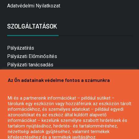
Adatvédelmi Nyilatkozat
SZOLGÁLTATÁSOK
Pályázatírás
Pályázati Előminősítés
Pályázati tanácsadás
Pályázatírás vállalkozásoknak
Az Ön adatainak védelme fontos a számunkra
Mezőgazdasági pályázatírás
Pályázatírás magánszemélyeknek
Mi és a partnereink információkat – például sütiket –
Pályázatírás civil szervezeteknek
tárolunk egy eszközön vagy hozzáférünk az eszközön tárolt
Pályázatírás önkormányzatoknak
információkhoz, és személyes adatokat – például egyedi
azonosítókat és az eszköz által küldött alapvető
Pályázatfigyelés
információkat – kezelünk személyre szabott hirdetések és
Specifikus pályázatfigyelés vagy hírlevél
tartalom nyújtásához, hirdetés- és tartalomméréshez,
nézettségi adatok gyűjtéséhez, valamint termékek
kifejlesztéséhez és a termékek javításához.