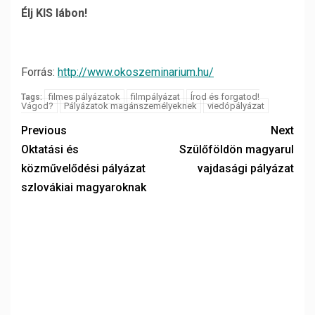
Élj KIS lábon!
Forrás:
http://www.okoszeminarium.hu/
filmes pályázatok
filmpályázat
Írod és forgatod!
Tags:
Vágod?
Pályázatok magánszemélyeknek
viedópályázat
Previous
Next
Oktatási és
Szülőföldön magyarul
közművelődési pályázat
vajdasági pályázat
szlovákiai magyaroknak