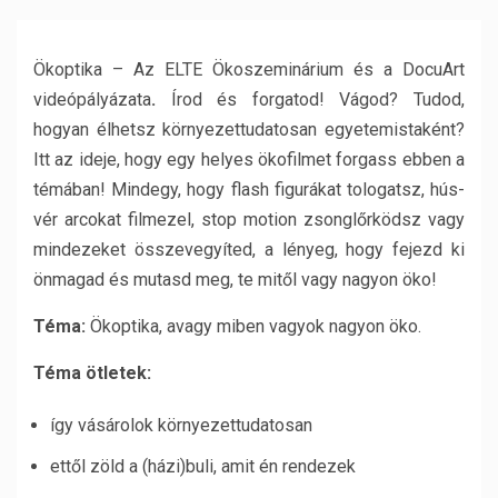
Ökoptika – Az ELTE Ökoszeminárium és a DocuArt
videópályázata
.
Írod és forgatod! Vágod? Tudod,
hogyan élhetsz környezettudatosan egyetemistaként?
Itt az ideje, hogy egy he­lyes ökofilmet forgass ebben a
témában! Mindegy, hogy flash figurákat tologatsz, hús-
vér arcokat filmezel, stop motion zsonglőrködsz vagy
mindezeket összevegyíted, a lényeg, hogy fejezd ki
önmagad és mutasd meg, te mitől vagy nagyon öko!
Téma:
Ökoptika, avagy miben vagyok nagyon öko.
Téma ötletek:
így vásárolok környezettudatosan
ettől zöld a (házi)buli, amit én rendezek