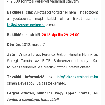
2 000 forintos Kerékvár vásárlási utalvány
Beküldési cím:
Alkotásod töltsd fel nem listázottként
a youtube-ra, majd küldd el a linket az
in­
fo@okoszeminarium.hu
címre.
Beküldési határidő:
2012. április 29. 24:00
Döntés:
2012. május 7.
Zsűri:
Vincze Teréz, Ferenczi Gábor, Hargitai Henrik és
Seregi Tamás az ELTE Bölc­sészettudományi Kar
Művészetelméleti és Médiakutatási Intézet oktatói
További információ
az
info@okoszeminarium.hu
címen Devescovi Balázstól kérhető.
Legyél ötletes, humoros vagy éppen drámai, és
fontos a személyes hangvétel!