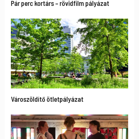
Pár perc kortárs – rövidfilm pályázat
Városzöldítő ötletpályázat