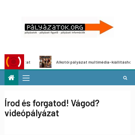
pályázat
Alkotói pályázat multimédia-kiállításhoz
Írod és forgatod! Vágod?
videópályázat