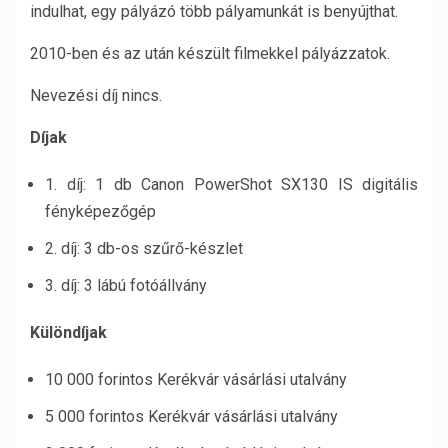
indulhat, egy pályázó több pályamunkát is benyújthat.
2010-ben és az után készült filmekkel pályázzatok.
Nevezési díj nincs.
Díjak
1. díj: 1 db Canon PowerShot SX130 IS digitális
fényképezőgép
2. díj: 3 db-os szűrő-készlet
3. díj: 3 lábú fotóállvány
Különdíjak
10 000 forintos Kerékvár vásárlási utalvány
5 000 forintos Kerékvár vásárlási utalvány