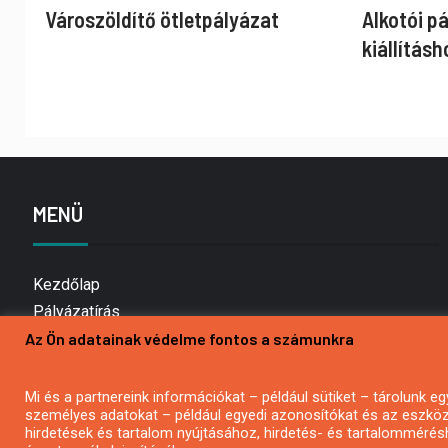
Városzöldítő ötletpályázat
Alkotói p
kiállításh
MENÜ
Kezdőlap
Pályázatírás
Az Ön adatainak védelme fontos a számunkra
Bemutatkozás
Médiaajánlat
Hírlevél feliratkozás
Mi és a partnereink információkat – például sütiket – tárolunk
személyes adatokat – például egyedi azonosítókat és az eszköz 
Impresszum
hirdetések és tartalom nyújtásához, hirdetés- és tartalommérés
Kapcsolat