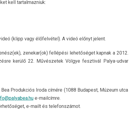
et kell tartalmazniuk:
ó (klipp vagy élőfelvétel). A videó előnyt jelent.
zenész(ek), zenekar(ok) fellépési lehetőséget kapnak a 2012.
zésre kerülő 22. Művészetek Völgye fesztivál Palya-udvar
ya Bea Produkciós Iroda címére (1088 Budapest, Múzeum utca
nfo@palyabea.hu
e-mailcímre.
érhetőséget, e-mailt és telefonszámot.