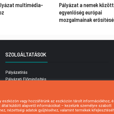
ályázat multimédia-
Pályázat a nemek között
oz
egyenlőség európai
mozgalmainak erősítésé
SZOLGÁLTATÁSOK
Pályázatírás
Pályázati Előminősítés
Pályázati tanácsadás
Pályázatírás vállalkozásoknak
Mezőgazdasági pályázatírás
 egy eszközön vagy hozzáférünk az eszközön tárolt információkhoz, é
által küldött alapvető információkat – kezelünk személyre szabott
Pályázatírás magánszemélyeknek
hez, nézettségi adatok gyűjtéséhez, valamint termékek kifejlesztésé
Pályázatírás civil szervezeteknek