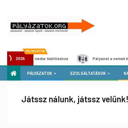
PÁLYÁZATOK
zat multimédia-kiállításhoz
Pályázat a nemek közötti eg
2026
PÁLYÁZATOK
SZOLGÁLTATÁSOK
K
Játssz nálunk, játssz velünk