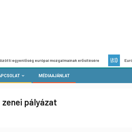
yenlőség európai mozgalmainak erősítésére
Európai Helyi 
APCSOLAT
MÉDIAAJÁNLAT
! zenei pályázat