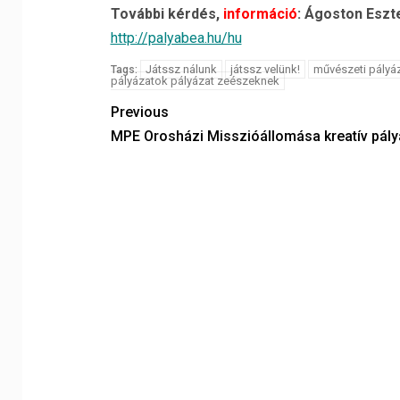
További kérdés,
információ
: Ágoston Eszt
http://palyabea.hu/hu
Játssz nálunk
játssz velünk!
művészeti pály
Tags:
pályázatok pályázat zeészeknek
Previous
MPE Orosházi Misszióállomása kreatív pály