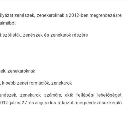
 pályázat zenészek, zenekaroknak a 2012-ben megrendezésre
kalmából.
at szólisták, zenészek és zenekarok részére
ek, zenekaroknak
 kisebb zenei formációk, zenekarok
zenészek, zenekarok számára, akik fellépési lehetőséget
2012. július 27. és augusztus 5. között megrendezésre kerülő