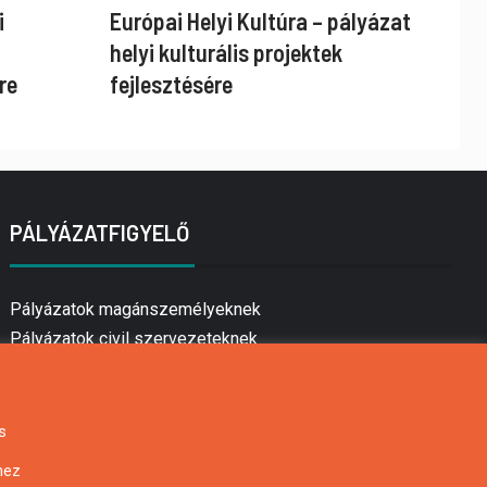
i
Európai Helyi Kultúra – pályázat
helyi kulturális projektek
re
fejlesztésére
PÁLYÁZATFIGYELŐ
Pályázatok magánszemélyeknek
Pályázatok civil szervezeteknek
Pályázatok vállalkozásoknak
Önkormányzati pályázatok
Mezőgazdasági pályázatok
s
Falusi turizmus pályázatok
hez
Napelem pályázatok