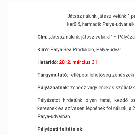
Játssz nálunk, játssz velünk!”
kerülő, harmadik Palya-udvar al
Cím:
„Játssz nálunk, játssz velünk!” – Pályáz
Kiíró:
Palya Bea Produkció, Palya-udvar
Határidő:
2012. március 31.
Tárgymutató:
fellépési lehetőség zenészekn
Pályázhatnak:
zenész vagy énekes szólisták,
Pályázatot hirdetünk olyan fiatal, kezdő 
keresnek és szívesen lépnének föl nálunk, a 
Palya-udvarban.
Pályázati feltételek: