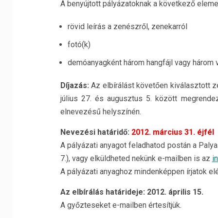
A benyújtott pályázatoknak a következő elemek
rövid leírás a zenészről, zenekarról
fotó(k)
demóanyagként három hangfájl vagy három vide
Díjazás:
Az elbírálást követően kiválasztott 
július 27. és augusztus 5. között megrende
elnevezésű helyszínén.
Nevezési határidő:
2012. március 31. éjfél
A pályázati anyagot feladhatod postán a Pal
7.), vagy elküldheted nekünk e-mailben is az
i
A pályázati anyaghoz mindenképpen írjatok el
Az elbírálás határideje:
2012. április 15.
A győzteseket e-mailben értesítjük.