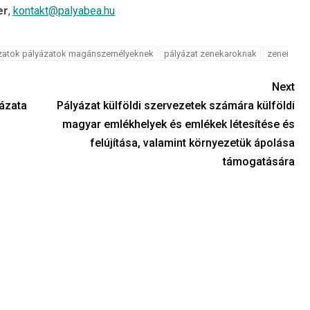
er
,
kontakt@palyabea.hu
ázatok pályázatok magánszemélyeknek
pályázat zenekaroknak
zenei
Next
ázata
Pályázat külföldi szervezetek számára külföldi
magyar emlékhelyek és emlékek létesítése és
felújítása, valamint környezetük ápolása
támogatására