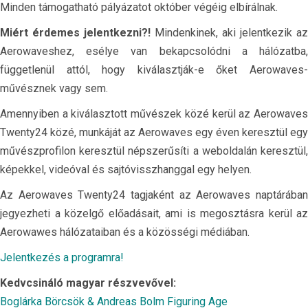
Minden támogatható pályázatot október végéig elbírálnak.
Miért érdemes jelentkezni?!
Mindenkinek, aki jelentkezik az
Aerowaveshez, esélye van bekapcsolódni a hálózatba,
függetlenül attól, hogy kiválasztják-e őket Aerowaves-
művésznek vagy sem.
Amennyiben a kiválasztott művészek közé kerül az Aerowaves
Twenty24 közé, munkáját az Aerowaves egy éven keresztül egy
művészprofilon keresztül népszerűsíti a weboldalán keresztül,
képekkel, videóval és sajtóvisszhanggal egy helyen.
Az Aerowaves Twenty24 tagjaként az Aerowaves naptárában
jegyezheti a közelgő előadásait, ami is megosztásra kerül az
Aerowawes hálózataiban és a közösségi médiában.
Jelentkezés a programra!
Kedvcsináló magyar részvevővel:
Boglárka Börcsök & Andreas Bolm Figuring Age