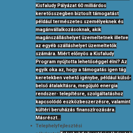
Kisfaludy Pályázat 60 milliárdos
keretösszegben biztosít támogatást
például természetes személyeknek és
magánvállalkozásoknak, akik
magánszálláshelyet üzemeltetnek illetve
az egyéb szálláshelyet üzemeltetők
számára. Miért előnyös a Kisfaludy
Program nyújtotta lehetőséggel élni? Az
egyik oka az, hogy a támogatás igen tág
keretekben vehető igénybe, például külső-
belső átalakításra, megújuló energia
rendszer- telepítésre, szolgáltatáshoz
kapcsolódó eszközbeszerzésre, valamint
kültéri beruházás finanszírozására.
Másrészt…
Telephelyfejlesztési