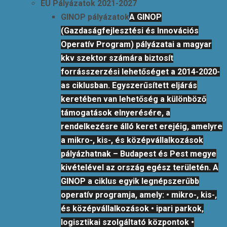
EU Pályázatok 2021-2027
GINOP pályázatok
A GINOP
(Gazdaságfejlesztési és Innovációs
Operatív Program) pályázatai a magyar
kkv szektor számára biztosít
forrásszerzési lehetőséget a 2014-2020-
as ciklusban. Egyszerűsített eljárás
keretében van lehetőség a különböző
támogatások elnyerésére, a
rendelkezésre álló keret erejéig, amelyre
a mikro-, kis-, és középvállalkozások
pályázhatnak – Budapest és Pest megye
kivételével az ország egész területén. A
GINOP a ciklus egyik legnépszerűbb
operatív programja, amely: • mikro-, kis-,
és középvállalkozások • ipari parkok,
logisztikai szolgáltató központok •