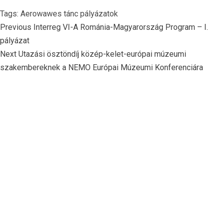
Tags:
Aerowawes
tánc pályázatok
Continue
Previous
Interreg VI-A Románia-Magyarország Program – I.
Reading
pályázat
Next
Utazási ösztöndíj közép-kelet-európai múzeumi
szakembereknek a NEMO Európai Múzeumi Konferenciára