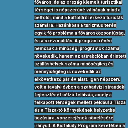
főváros, de az ország kiemelt turisztikai
térségei is népszerűvé válnának mind a
belföldi, mind a külföldről érkező turisták
számára. Hazánkban a turizmus terén
egyik fő probléma a fővárosközpontúság,
és a szezonalitás. A program révén
nemcsak a minőségi programok száma
növekedik, hanem az attrakcióban érintett
szálláshelyek száma minőségileg és
mennyiségileg is növekedik az
elkövetkező pár év alatt. Igen népszerű
volt a tavalyi évben a szabadvízi strandok
fejlesztését célzó felhívás, amely a
felkapott térségek mellett például a Tisza
és a Tisza-tó környékének helyzetbe
hozására, vonzerejének növelésére
irányult. A Kisfaludy Program keretében a