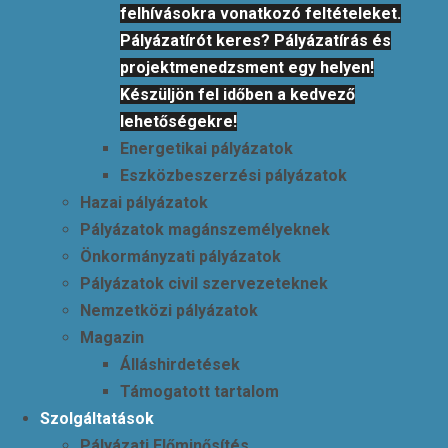
felhívásokra vonatkozó feltételeket.
Pályázatírót keres? Pályázatírás és
projektmenedzsment egy helyen!
Készüljön fel időben a kedvező
lehetőségekre!
Energetikai pályázatok
Eszközbeszerzési pályázatok
Hazai pályázatok
Pályázatok magánszemélyeknek
Önkormányzati pályázatok
Pályázatok civil szervezeteknek
Nemzetközi pályázatok
Magazin
Álláshirdetések
Támogatott tartalom
Szolgáltatások
Pályázati Előminősítés