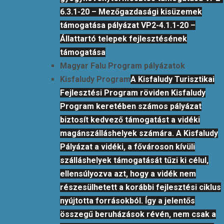
6.3.1-20 – Mezőgazdasági kisüzemek
támogatása pályázat VP2-4.1.1-20 –
Állattartó telepek fejlesztésének
támogatása
Magyar Falu Program pályázatok
Kisfaludy Program
A Kisfaludy Turisztikai
Fejlesztési Program röviden Kisfaludy
Program keretében számos pályázat
biztosít kedvező támogatást a vidéki
magánszálláshelyek számára. A Kisfaludy
Pályázat a vidéki, a fővároson kívüli
szálláshelyek támogatását tűzi ki célul,
ellensúlyozva azt, hogy a vidék nem
részesülhetett a korábbi fejlesztési ciklus
nyújtotta forrásokból. Így a jelentős
összegű beruházások révén, nem csak a