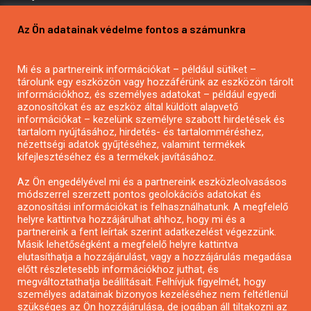
Pályázatírás vállalkozásoknak
Az Ön adatainak védelme fontos a számunkra
Mezőgazdasági pályázatírás
Pályázatírás magánszemélyeknek
Mi és a partnereink információkat – például sütiket –
Pályázatírás civil szervezeteknek
tárolunk egy eszközön vagy hozzáférünk az eszközön tárolt
Pályázatírás önkormányzatoknak
információkhoz, és személyes adatokat – például egyedi
azonosítókat és az eszköz által küldött alapvető
Pályázatfigyelés
információkat – kezelünk személyre szabott hirdetések és
Specifikus pályázatfigyelés vagy hírlevél
tartalom nyújtásához, hirdetés- és tartalomméréshez,
nézettségi adatok gyűjtéséhez, valamint termékek
kifejlesztéséhez és a termékek javításához.
PÁLYÁZATFIGYELŐ
Az Ön engedélyével mi és a partnereink eszközleolvasásos
módszerrel szerzett pontos geolokációs adatokat és
azonosítási információkat is felhasználhatunk. A megfelelő
helyre kattintva hozzájárulhat ahhoz, hogy mi és a
Pályázatok magánszemélyeknek
partnereink a fent leírtak szerint adatkezelést végezzünk.
Pályázatok civil szervezeteknek
Másik lehetőségként a megfelelő helyre kattintva
elutasíthatja a hozzájárulást, vagy a hozzájárulás megadása
Pályázatok vállalkozásoknak
előtt részletesebb információkhoz juthat, és
Önkormányzati pályázatok
megváltoztathatja beállításait. Felhívjuk figyelmét, hogy
személyes adatainak bizonyos kezeléséhez nem feltétlenül
Mezőgazdasági pályázatok
szükséges az Ön hozzájárulása, de jogában áll tiltakozni az