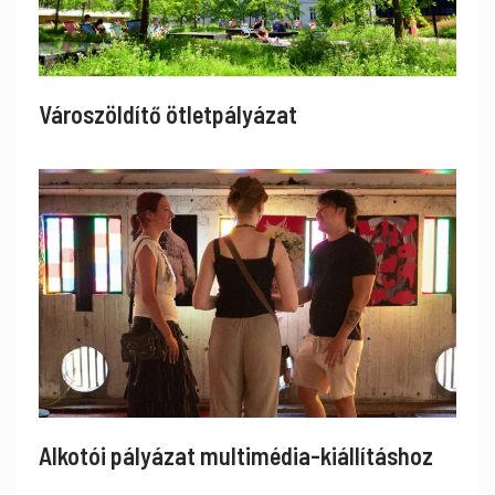
Városzöldítő ötletpályázat
Alkotói pályázat multimédia-kiállításhoz