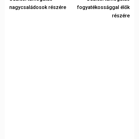
nagycsaládosok részére
fogyatékossággal élők
részére