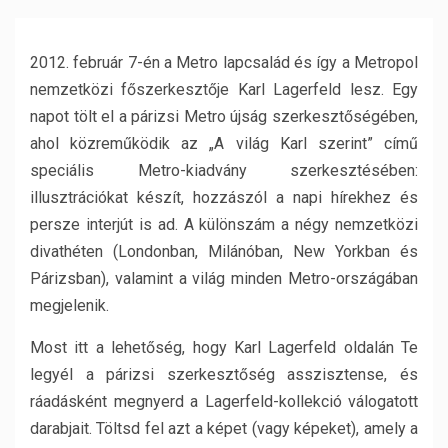
2012. február 7-én a Metro lapcsalád és így a Metropol
nemzetközi főszerkesztője Karl Lagerfeld lesz. Egy
napot tölt el a párizsi Metro újság szerkesztőségében,
ahol közreműködik az „A világ Karl szerint” című
speciális Metro-kiadvány szerkesztésében:
illusztrációkat készít, hozzászól a napi hírekhez és
persze interjút is ad. A különszám a négy nemzetközi
divathéten (Londonban, Milánóban, New Yorkban és
Párizsban), valamint a világ minden Metro-országában
megjelenik.
Most itt a lehetőség, hogy Karl Lagerfeld oldalán Te
legyél a párizsi szerkesztőség asszisztense, és
ráadásként megnyerd a Lagerfeld-kollekció válogatott
darabjait. Töltsd fel azt a képet (vagy képeket), amely a