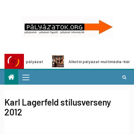
ötletpályázat
Alkotói pályázat multimédia-kiállításhoz
Karl Lagerfeld stílusverseny
2012