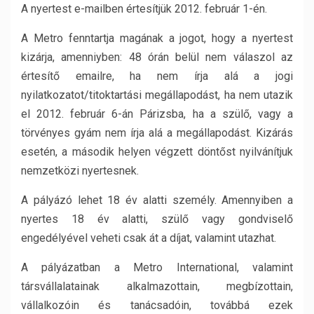
A nyertest e-mailben értesítjük 2012. február 1-én.
A Metro fenntartja magának a jogot, hogy a nyertest
kizárja, amenniyben: 48 órán belül nem válaszol az
értesítő emailre, ha nem írja alá a jogi
nyilatkozatot/titoktartási megállapodást, ha nem utazik
el 2012. február 6-án Párizsba, ha a szülő, vagy a
törvényes gyám nem írja alá a megállapodást. Kizárás
esetén, a második helyen végzett döntőst nyilvánítjuk
nemzetközi nyertesnek.
A pályázó lehet 18 év alatti személy. Amennyiben a
nyertes 18 év alatti, szülő vagy gondviselő
engedélyével veheti csak át a díjat, valamint utazhat.
A pályázatban a Metro International, valamint
társvállalatainak alkalmazottain, megbízottain,
vállalkozóin és tanácsadóin, továbbá ezek