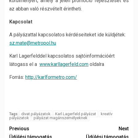
körülményért, amely a jelen promóció fejlesztését és
az abban való részvételt érintheti.
Kapcsolat
A pályázattal kapcsolatos kérdéseiteket ide küldjétek:
sz.mate@metropol.hu
Karl Lagerfelddel kapcsolatos sajtóinformációért
látogass el a
www.karllagerfeld.com
oldalra
Forrás:
http://karlformetro.com/
divat pályázatok
Karl Lagerfeld pályázat
kreatív
Tags:
pályázatok
pályázat magánszemélyeknek
Previous
Next
Üdülési támogatás
Üdülési támogatás