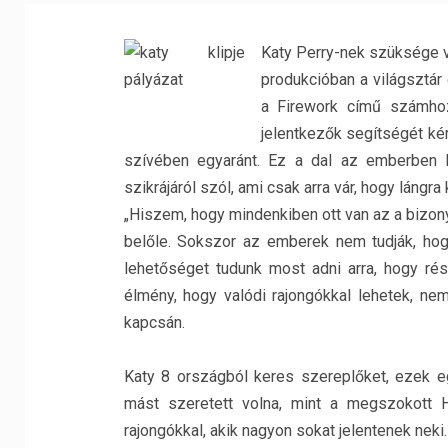
Katy Perry-nek szüksége v
produkcióban a világsztár
a Firework című számhoz
jelentkezők segítségét kér
szívében egyaránt. Ez a dal az emberben l
szikrájáról szól, ami csak arra vár, hogy lángr
„Hiszem, hogy mindenkiben ott van az a bizon
belőle. Sokszor az emberek nem tudják, hog
lehetőséget tudunk most adni arra, hogy r
élmény, hogy valódi rajongókkal lehetek, ne
kapcsán.
Katy 8 országból keres szereplőket, ezek e
mást szeretett volna, mint a megszokott H
rajongókkal, akik nagyon sokat jelentenek neki.