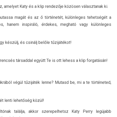
z, amelyet Katy és a klip rendezője közösen választanak ki.
tassa magát és az ő történetét, különleges tehetségét a
es, hanem inspiráló, érdekes, megható vagy különleges
y készülj, és csinálj belőle tűzijátékot!
encsés társaddal együtt Te is ott lehess a klip forgatásán!
rából végül tűzijáték lenne? Mutasd be, mi a te történeted,
t lenti lehetőség közül!
tónak találja, akkor szerepelhetsz Katy Perry legújabb