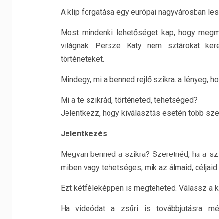
A klip forgatása egy európai nagyvárosban les
Most mindenki lehetőséget kap, hogy megmu
világnak. Persze Katy nem sztárokat ker
történeteket.
Mindegy, mi a benned rejlő szikra, a lényeg, hog
Mi a te szikrád, történeted, tehetséged?
Jelentkezz, hogy kiválasztás esetén több szer
Jelentkezés
Megvan benned a szikra? Szeretnéd, ha a szik
miben vagy tehetséges, mik az álmaid, céljaid.
Ezt kétféleképpen is megteheted. Válassz a ké
Ha videódat a zsűri is továbbjutásra mél