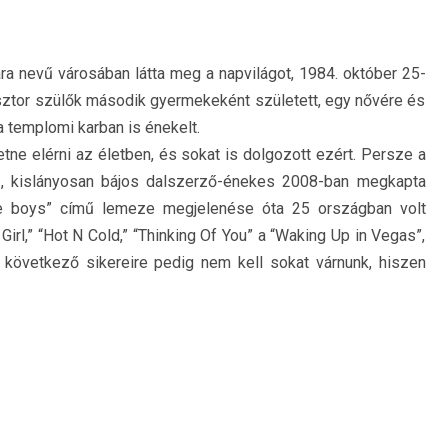
ara nevű városában látta meg a napvilágot, 1984. október 25-
sztor szülők második gyermekeként született, egy nővére és
 templomi karban is énekelt.
etne elérni az életben, és sokat is dolgozott ezért. Persze a
, kislányosan bájos dalszerző-énekes 2008-ban megkapta
the boys” című lemeze megjelenése óta 25 országban volt
Girl,” “Hot N Cold,” “Thinking Of You” a “Waking Up in Vegas”,
y következő sikereire pedig nem kell sokat várnunk, hiszen