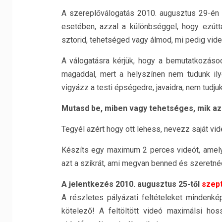
A szereplőválogatás 2010. augusztus 29-én tö
esetében, azzal a különbséggel, hogy ezút
sztorid, tehetséged vagy álmod, mi pedig video
A válogatásra kérjük, hogy a bemutatkozáso
magaddal, mert a helyszínen nem tudunk ilye
vigyázz a testi épségedre, javaidra, nem tudjuk
Mutasd be, miben vagy tehetséges, mik az á
Tegyél azért hogy ott lehess, nevezz saját vid
Készíts egy maximum 2 perces videót, amely
azt a szikrát, ami megvan benned és szeretnéd
A jelentkezés 2010. augusztus 25-től
szep
A részletes pályázati feltételeket mindenk
kötelező! A feltöltött videó maximálsi ho