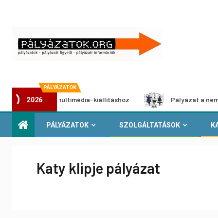
PÁLYÁZATOK
ályázat multimédia-kiállításhoz
Pályázat a nemek közötti
2026
PÁLYÁZATOK
SZOLGÁLTATÁSOK
K
Katy klipje pályázat