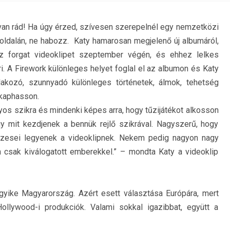
an rád! Ha úgy érzed, szívesen szerepelnél egy nemzetközi
 oldalán, ne habozz. Katy hamarosan megjelenő új albumáról,
 forgat videoklipet szeptember végén, és ehhez lelkes
i. A Firework különleges helyet foglal el az albumon és Katy
akozó, szunnyadó különleges történetek, álmok, tehetség
a kaphasson.
yos szikra és mindenki képes arra, hogy tűzijátékot alkosson
y mit kezdjenek a bennük rejlő szikrával. Nagyszerű, hogy
észesei legyenek a videoklipnek. Nekem pedig nagyon nagy
m csak kiválogatott emberekkel.” – mondta Katy a videoklip
gyike Magyarország. Azért esett választása Európára, mert
ollywood-i produkciók. Valami sokkal igazibbat, együtt a