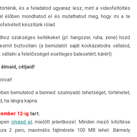
rténik, és a feladatod ugyanaz lesz, mint a videofeltöltés
tal élőben mondhatod el és mutathatod meg, hogy mi a te
felvételt készítünk rólad.
dhoz szükséges kellékeket (pl. hangszer, ruha, zene) hozd
smit biztosítani (a bemutatót saját kockázatodra vállalod,
 vállalni a felelősséget esetleges balesetért, kárért).
lmaid, céljaid!
eóval!
ben bemutatod a benned szunnyadó tehetséget, történetet,
, ha lángra kapna.
tember 12-ig
tart.
éppen
olvasd el
, mielőtt jelentkezel. Minden mező kitöltése
ssza 2 perc, maximális fájlmérete 100 MB lehet. Bármely