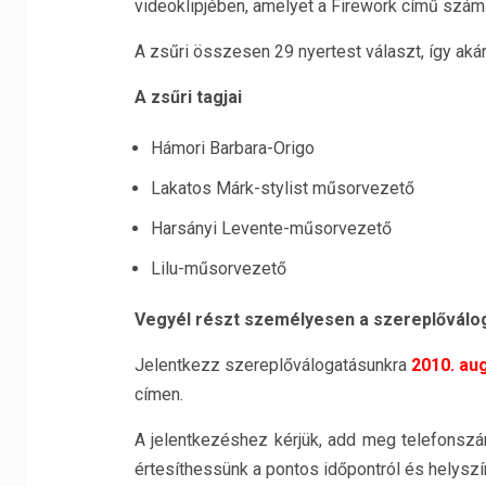
videoklipjében, amelyet a Firework című szám
A zsűri összesen 29 nyertest választ, így akár
A zsűri tagjai
Hámori Barbara-Origo
Lakatos Márk-stylist műsorvezető
Harsányi Levente-műsorvezető
Lilu-műsorvezető
Vegyél részt személyesen a szereplőválo
Jelentkezz szereplőválogatásunkra
2010. au
címen.
A jelentkezéshez kérjük, add meg telefonsz
értesíthessünk a pontos időpontról és helyszín