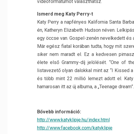
videóformátumot választhatsz.
Ismerd meg Katy Perry-t
Katy Perry a napfényes Kalifornia Santa Barb
én, Katheryn Elizabeth Hudson néven. Lelkipá
egy öccse van. Gospel-zenén nevelkedett és a
Már egész fiatal korában tudta, hogy mit szer
siker nem maradt el. Ez a kedvesen pimasz
élete első Grammy-díj jelölését. “One of 
listavezető olyan dalokkal mint az “I Kissed a 
és több mint 22 millió lemezt adott el. Kat
hamarosan itt az új albuma, a „Teenage dream”.
Bővebb információ:
http://www.katyklipje.hu/index.html
http://www.facebook.com/katyklipje