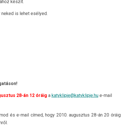
ához készít.
 neked is lehet esélyed.
gatáson!
gusztus 28-án 12 óráig
a
katyklipje@katyklipje.hu
e-mail
ámod és e-mail címed, hogy 2010. augusztus 28-án 20 óráig
ről.