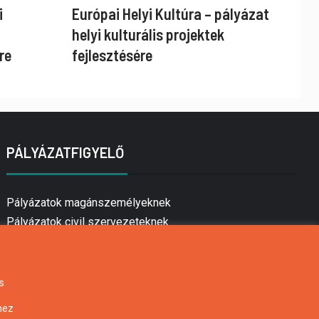
i
Európai Helyi Kultúra – pályázat
helyi kulturális projektek
re
fejlesztésére
PÁLYÁZATFIGYELŐ
Pályázatok magánszemélyeknek
Pályázatok civil szervezeteknek
Pályázatok vállalkozásoknak
Önkormányzati pályázatok
Mezőgazdasági pályázatok
s
Falusi turizmus pályázatok
hez
Napelem pályázatok