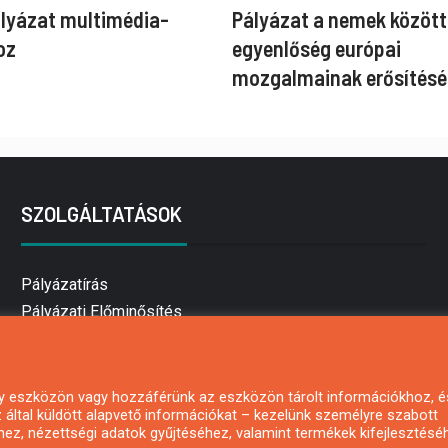
ályázat multimédia-
Pályázat a nemek között
oz
egyenlőség európai
mozgalmainak erősítésé
SZOLGÁLTATÁSOK
Pályázatírás
Pályázati Előminősítés
Pályázati tanácsadás
Pályázatírás vállalkozásoknak
Mezőgazdasági pályázatírás
 egy eszközön vagy hozzáférünk az eszközön tárolt információkhoz, é
által küldött alapvető információkat – kezelünk személyre szabott
Pályázatírás magánszemélyeknek
hez, nézettségi adatok gyűjtéséhez, valamint termékek kifejlesztésé
Pályázatírás civil szervezeteknek