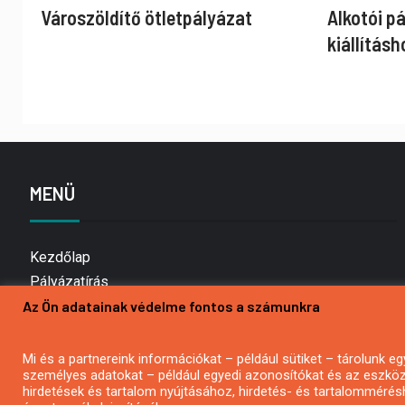
Városzöldítő ötletpályázat
Alkotói p
kiállításh
MENÜ
Kezdőlap
Pályázatírás
Az Ön adatainak védelme fontos a számunkra
Bemutatkozás
Médiaajánlat
Hírlevél feliratkozás
Mi és a partnereink információkat – például sütiket – tárolunk
személyes adatokat – például egyedi azonosítókat és az eszköz 
Impresszum
hirdetések és tartalom nyújtásához, hirdetés- és tartalommérés
Kapcsolat