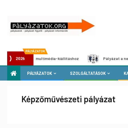
PÁLYÁZATOK
 pályázat multimédia-kiállításhoz
Pályázat a nemek közöt
2026
PÁLYÁZATOK
SZOLGÁLTATÁSOK
K
Képzőművészeti pályázat