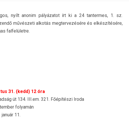
s, nyílt anonim pályázatot írt ki a 24 tantermes, 1. sz.
yezendő művészeti alkotás megtervezésére és elkészítésére,
s falfelületre.
us 31. (kedd) 12 óra
ság út 134. III.em. 321. Főépítészi Iroda
tember folyamán
január 11.