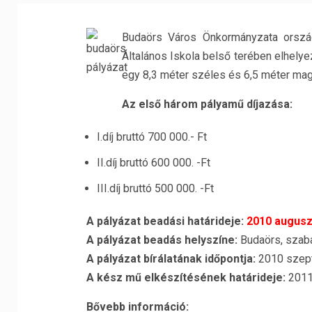
Budaörs Város Önkormányzata országo
Általános Iskola belső terében elhel
egy 8,3 méter széles és 6,5 méter maga
Az első három pályamű díjazása:
I.díj bruttó 700 000.- Ft
II.díj bruttó 600 000. -Ft
III.díj bruttó 500 000. -Ft
A pályázat beadási határideje:
2010 auguszt
A pályázat beadás helyszíne:
Budaörs, szabad
A pályázat bírálatának időpontja:
2010 szep
A kész mű elkészítésének határideje:
2011 
Bővebb információ: