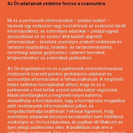
Az Ön adatainak védelme fontos a számunkra
Mezőgazdasági pályázatírás
Pályázatírás magánszemélyeknek
Mi és a partnereink információkat – például sütiket –
Pályázatírás civil szervezeteknek
tárolunk egy eszközön vagy hozzáférünk az eszközön tárolt
Pályázatírás önkormányzatoknak
információkhoz, és személyes adatokat – például egyedi
azonosítókat és az eszköz által küldött alapvető
Pályázatfigyelés
információkat – kezelünk személyre szabott hirdetések és
Specifikus pályázatfigyelés vagy hírlevél
tartalom nyújtásához, hirdetés- és tartalomméréshez,
nézettségi adatok gyűjtéséhez, valamint termékek
kifejlesztéséhez és a termékek javításához.
PÁLYÁZATFIGYELŐ
Az Ön engedélyével mi és a partnereink eszközleolvasásos
módszerrel szerzett pontos geolokációs adatokat és
azonosítási információkat is felhasználhatunk. A megfelelő
helyre kattintva hozzájárulhat ahhoz, hogy mi és a
Pályázatok magánszemélyeknek
partnereink a fent leírtak szerint adatkezelést végezzünk.
Pályázatok civil szervezeteknek
Másik lehetőségként a megfelelő helyre kattintva
elutasíthatja a hozzájárulást, vagy a hozzájárulás megadása
Pályázatok vállalkozásoknak
előtt részletesebb információkhoz juthat, és
Önkormányzati pályázatok
megváltoztathatja beállításait. Felhívjuk figyelmét, hogy
személyes adatainak bizonyos kezeléséhez nem feltétlenül
Mezőgazdasági pályázatok
szükséges az Ön hozzájárulása, de jogában áll tiltakozni az
Falusi turizmus pályázatok
ilyen jellegű adatkezelés ellen. A beállításai csak erre a
weboldalra érvényesek. Erre a webhelyre visszatérve vagy az