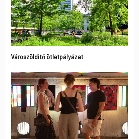
Városzöldítő ötletpályázat