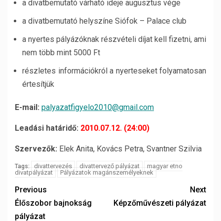
a divatbemutató várható ideje augusztus vége
a divatbemutató helyszíne Siófok – Palace club
a nyertes pályázóknak részvételi díjat kell fizetni, ami
nem több mint 5000 Ft
részletes információkról a nyerteseket folyamatosan
értesítjük
E-mail:
palyazatfigyelo2010@gmail.com
Leadási határidő:
2010.07.12. (24:00)
Szervezők:
Elek Anita, Kovács Petra, Svantner Szilvia
divattervezés
divattervező pályázat
magyar etno
Tags:
divatpályázat
Pályázatok magánszemélyeknek
Previous
Next
Élőszobor bajnokság
Képzőművészeti pályázat
pályázat