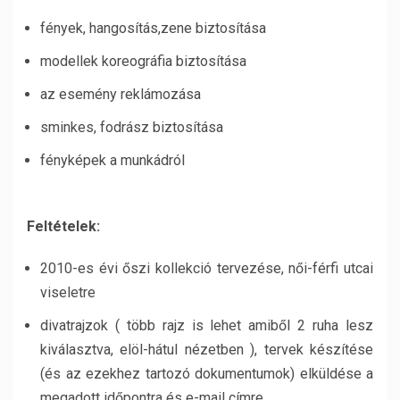
fények, hangosítás,zene biztosítása
modellek koreográfia biztosítása
az esemény reklámozása
sminkes, fodrász biztosítása
fényképek a munkádról
Feltételek:
2010-es évi őszi kollekció tervezése, női-férfi utcai
viseletre
divatrajzok ( több rajz is lehet amiből 2 ruha lesz
kiválasztva, elöl-hátul nézetben ), tervek készítése
(és az ezekhez tartozó dokumentumok) elküldése a
megadott időpontra és e-mail címre