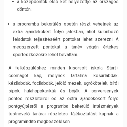
a középdöntők első két helyezettje az országos
döntőn;
a programba bekerülés esetén részt vehetnek az
extra ajándékokért folyó játékban, ahol különböző
feladatok teljesítéséért pontokat lehet szerezni. A
megszerzett pontokat a tanév végén értékes
sporteszközökre lehet beváltani.
A felkészüléshez minden kisorsolt iskola Start+
csomagot kap, melynek tartalma: kosárlabdák,
kézilabdák, focilabdák, jelölő mezek, ugrókötelek, bírói
sípok, hulahoppkarikák és bóják. A sorversenyek
pontos részleteiről és az extra ajándékokért folyó
pontgyűjtésről a programba bekerülő intézmények
testnevelő tanárai részletes tájékoztatást kapnak a
programindító megbeszélésen.