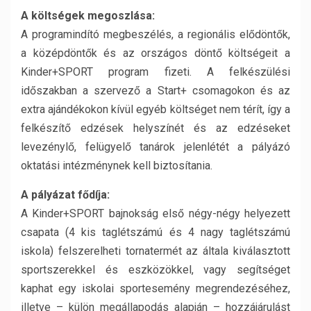
A költségek megoszlása:
A programindító megbeszélés, a regionális elődöntők,
a középdöntők és az országos döntő költségeit a
Kinder+SPORT program fizeti. A felkészülési
időszakban a szervező a Start+ csomagokon és az
extra ajándékokon kívül egyéb költséget nem térít, így a
felkészítő edzések helyszínét és az edzéseket
levezénylő, felügyelő tanárok jelenlétét a pályázó
oktatási intézménynek kell biztosítania.
A pályázat fődíja:
A Kinder+SPORT bajnokság első négy-négy helyezett
csapata (4 kis taglétszámú és 4 nagy taglétszámú
iskola) felszerelheti tornatermét az általa kiválasztott
sportszerekkel és eszközökkel, vagy segítséget
kaphat egy iskolai sportesemény megrendezéséhez,
illetve – külön megállapodás alapján – hozzájárulást