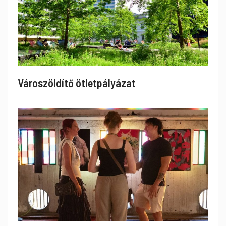
Városzöldítő ötletpályázat