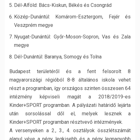
Dél-Alföld: Bács-Kiskun, Békés és Csongrád
Közép-Dunántúl: Komárom-Esztergom, Fejér és
Veszprém megye
Nyugat-Dunántúl: Győr-Moson-Sopron, Vas és Zala
megye
Dél-Dunántúl: Baranya, Somogy és Tolna
Budapest területéről és a fent felsorolt 8
magyarországi régióból 8-8 általános iskola vehet
részt a programban, így országos szinten összesen 64
intézmény képviseli magát a 2018/2019-es
Kinder+SPORT programban. A pályázati határidő lejárta
után sorsolással dől el, melyek lesznek a
Kinder+SPORT programban résztvevő intézmények.
A versenyeken a 2., 3., 4. osztályok összlétszámát
alapul véve a négy legkisebb és a négy legnagyobb