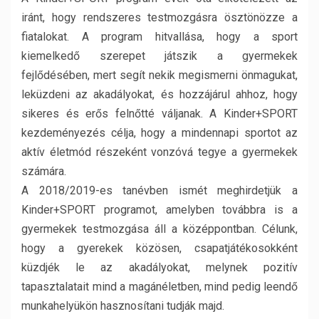
iránt, hogy rendszeres testmozgásra ösztönözze a
fiatalokat. A program hitvallása, hogy a sport
kiemelkedő szerepet játszik a gyermekek
fejlődésében, mert segít nekik megismerni önmagukat,
leküzdeni az akadályokat, és hozzájárul ahhoz, hogy
sikeres és erős felnőtté váljanak. A Kinder+SPORT
kezdeményezés célja, hogy a mindennapi sportot az
aktív életmód részeként vonzóvá tegye a gyermekek
számára.
A 2018/2019-es tanévben ismét meghirdetjük a
Kinder+SPORT programot, amelyben továbbra is a
gyermekek testmozgása áll a középpontban. Célunk,
hogy a gyerekek közösen, csapatjátékosokként
küzdjék le az akadályokat, melynek pozitív
tapasztalatait mind a magánéletben, mind pedig leendő
munkahelyükön hasznosítani tudják majd.