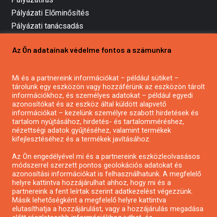
Pályázati Előminősítés
Pályázati tanácsadás
Pályázatírás vállalkozásoknak
Az Ön adatainak védelme fontos a számunkra
Mezőgazdasági pályázatírás
Pályázatírás magánszemélyeknek
Pályázatírás civil szervezeteknek
Mi és a partnereink információkat – például sütiket –
tárolunk egy eszközön vagy hozzáférünk az eszközön tárolt
Pályázatírás önkormányzatoknak
információkhoz, és személyes adatokat – például egyedi
Pályázatfigyelés
azonosítókat és az eszköz által küldött alapvető
információkat – kezelünk személyre szabott hirdetések és
Specifikus pályázatfigyelés vagy hírlevél
tartalom nyújtásához, hirdetés- és tartalomméréshez,
nézettségi adatok gyűjtéséhez, valamint termékek
kifejlesztéséhez és a termékek javításához.
PÁLYÁZATFIGYELŐ
Az Ön engedélyével mi és a partnereink eszközleolvasásos
módszerrel szerzett pontos geolokációs adatokat és
azonosítási információkat is felhasználhatunk. A megfelelő
helyre kattintva hozzájárulhat ahhoz, hogy mi és a
Pályázatok magánszemélyeknek
partnereink a fent leírtak szerint adatkezelést végezzünk.
Pályázatok civil szervezeteknek
Másik lehetőségként a megfelelő helyre kattintva
elutasíthatja a hozzájárulást, vagy a hozzájárulás megadása
Pályázatok vállalkozásoknak