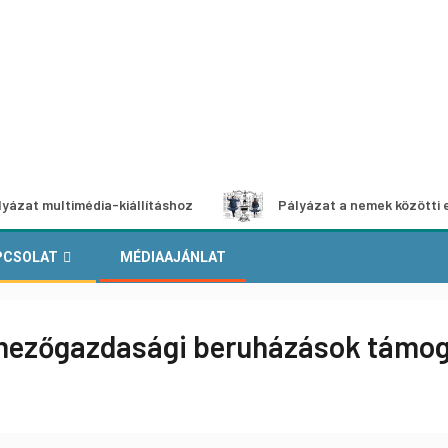
timédia-kiállításhoz
Pályázat a nemek közötti egyenlőség
PCSOLAT
MÉDIAAJÁNLAT
 mezőgazdasági beruházások támo