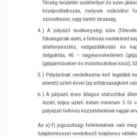
Térség területén székhellyel és ezen járás
középvállalkozás, melynek működési for
szövetkezet, vagy betéti társaság.
) A pályázó tevékenységi köre (főtevé
főkategóriák alatti, a felhívás mellékletét
állattenyésztés, vadgazdálkodás és ka
italgyártás, 46 – nagykereskedelem (gépj
(gépjárműveken és motorbicikliken kívül), 5
) Pályázónak rendelkeznie kell legalább ke
jelentő) üzleti évvel (az előtársaságként 
) A pályázó éves átlagos statisztikai áll
lezárt, teljes üzleti évben minimum 5 fő 
pályázati felhívás közzétételének napján 
Az e)-f) jogosultsági feltételeknek való me
tulajdonrésszel rendelkező tulajdonos válla