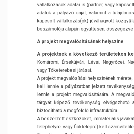
vállalkozások adatai is (partner, vagy kapcso
adatok a pályázó saját, valamint a tulajdon
kapcsolt vállalkozás(ok) jóváhagyott közgyűlé
beszámolója alapján együttesen, összegezve 
A projekt megvalósításának helyszíne
A projektnek a következő területeken kel
Komáromi, Érsekújvári, Lévai, Nagyrőcei, Na
vagy Tőketerebesi járásai.
A projekt megvalósítási helyszínének mérete, 
kell lennie a pályázatban jelzett tevékenys
lennie a projekt megvalósítására. A megvaló
tárgyát képező tevékenység elvégezhető a 
biztosítható a megfelelő infrastruktúra.
A beszerzett eszközöket, immateriális javakat
telephelyre, vagy fióktelepre) kell számvitelileg