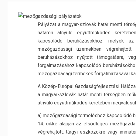
Pályázat a magyar-szlovák határ menti térs
határon átnyúló együttműködés keretéb
kapcsolódó beruházásokhoz, melyek az
mezőgazdasági üzemekben végrehajtott, 
beruházásokhoz nyújtott támogatásra, v
forgalmazásához kapcsolódó beruházásokhoz
mezőgazdasági termékek forgalmazásával kapc
A Közép-Európai Gazdaságfejlesztési Hálózat 
a magyar-szlovák határ menti térségben műk
átnyúló együttműködés keretében megvalósul
a) mezőgazdasági termeléshez kapcsolódó b
14. cikke alapján az elsődleges mezőgazd
végrehajtott, tárgyi eszközökre vagy immater