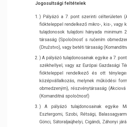
Jogosultsági feltételek
) Pályázó a 7. pont szerinti célterületen 
fiókteleppel rendelkező mikro-, kis-, vagy
tulajdonosok tulajdoni hányada minimum 
társaság (Spoločnosť s ručením obmedzen
(Družstvo), vagy betéti társaság (Komanditn
) A pályázó tulajdonosainak egyike a 7. pont
székhellyel, vagy az Európai Gazdasági Tér
fiókteleppel rendelkező és ott ténylege
középvállalkozás, melynek működési formá
obmedzeným), részvénytársaság (Akciová s
(Komanditná spoločnosť)
) A pályázó tulajdonosainak egyike Ma
Esztergomi, Szobi, Rétsági, Balassagyarmat
Gönci, Sátoraljaújhelyi, Cigándi, Záhonyi j