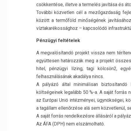
csökkentése, illetve a termelés javítása és át
További közvetlen cél a mezőgazdaság fejl
között a termőföld minőségének javításához
víztakarékossághoz – kapcsolódó infrastruktú
Pénzügyi feltételek
A megvalósítandó projekt vissza nem téríten
együttesen határozzák meg a projekt összes e
hitel, pénzügyi lízing, tagi kölcsön2, egy
felhasználásának akadálya nincs.
A pályázó által minimálisan biztosítandó
költségeinek legalább 50 %-a. A saját forrás n
az Európai Unió intézményei, ügynökségei, kö
a tagállam ellenőrzése alá sem közvetlenül, s
A saját forrás rendelkezésre állásáról a pályáz
Az ÁFA (DPH) nem elszámolható.