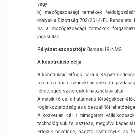
vagy
b) mezőgazdasági termékek feldolgozásá
melyek a Bizottság 702/2014/EU Rendelete 1
és a mezőgazdasági termékek forgalmazás
jogosultak.
Pályázat azonosítója
: Baross-19-NMG
A konstrukció célja
A konstrukció átfogó célja a Kárpát-medenc
szomszédos országokban működő gazdasági t
lehetséges szinergiák kihasználása által.
A másik fő cél a határmenti térségekben él
foglalkoztatottság és a beszállítói lehetőség
A közvetlen cél a támogatott vállalkozáso
technológiájuk fejlesztése, meglévő kapacitá
értékük növelése, összteljesítményük és fe