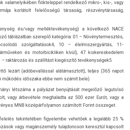
ok valamelyikében fiókteleppel rendelkező mikro-, kis-, vagy
mája korlátolt felelősségű társaság, részvénytársaság,
kenység és/vagy melléktevékenység) a következő NACE
 képző táblázatban szereplő kategória: 01 – Növénytermesztés,
pcsolódó szolgáltatások4, 10 – élelmiszergyártás, 11-
árműveken és motorbicikliken kívül), 47 kiskereskedelem
2 – raktározás és szállítást kiegészítő tevékenységek5.
ttő lezárt (adóbevallással alátámasztott), teljes (365 napot
való működés időszaka ebbe nem számít bele).
ományi létszáma a pályázat benyújtását megelőző legutolsó
volt, vagy árbevétele meghaladta az 500 ezer Eurót, vagy a
érvényes MNB középárfolyamon számított Forint összeget.
gfelelés tekintetében figyelembe vehetőek a legalább 25 %
lkozások vagy magánszemély tulajdonoson keresztül kapcsolt