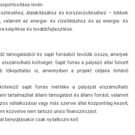
csoportosítása révén.
esztéséhez, átalakításához és korszerűsítéséhez – többek
, valamint az energia- és vízellátáshoz és az energia- és
ra kiépítése és továbbfejlesztése.
dő támogatásból és saját forrásból tevődik össze, amelyek
lszámolható költségét. Saját forrás a pályázó által felvett
éb tőkejuttatás is, amennyiben a projekt céljaira történő
 kötelező saját forrás mértéke a pályázat elszámolható
em tartalmazhat állami támogatást és állami forrást, valamint
zös vállalkozásai vagy más szervei által központilag kezelt,
em közvetve nem tartozó uniós finanszírozást.
at benyújtásakor csak nyilatkozni kell.