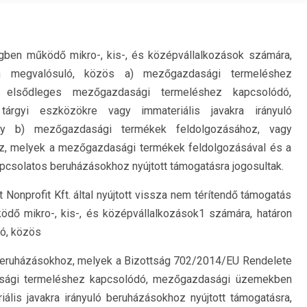
égben működő mikro-, kis-, és középvállalkozások számára,
en megvalósuló, közös a) mezőgazdasági termeléshez
 elsődleges mezőgazdasági termeléshez kapcsolódó,
tárgyi eszközökre vagy immateriális javakra irányuló
agy b) mezőgazdasági termékek feldolgozásához, vagy
, melyek a mezőgazdasági termékek feldolgozásával és a
solatos beruházásokhoz nyújtott támogatásra jogosultak.
Nonprofit Kft. által nyújtott vissza nem térítendő támogatás
ödő mikro-, kis-, és középvállalkozások1 számára, határon
ó, közös
eruházásokhoz, melyek a Bizottság 702/2014/EU Rendelete
asági termeléshez kapcsolódó, mezőgazdasági üzemekben
iális javakra irányuló beruházásokhoz nyújtott támogatásra,