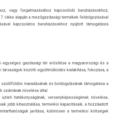
hoz, vagy forgalmazásához kapcsolódó beruházásokhoz,
7. cikke alapján a mezőgazdasági termékek feldolgozásával
ával kapcsolatos beruházásokhoz nyújtott támogatásra
ei egységes gazdasági tér erősítése a magyarországi és a
ársaságok közötti együttműködés kialakítása, fokozása, a
ők szülőföldön maradásának és boldogulásának támogatása a
ek számának növelése által.
k üzleti hatékonyságának, versenyképességének növelése,
saik jobb kihasználása, termelési kapacitásaik, a hozzáadott
nntarthatóságuk javítása, különösen a termelési költségek