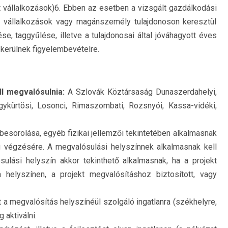
lt vállalkozások)6. Ebben az esetben a vizsgált gazdálkodási
os vállalkozások vagy magánszemély tulajdonoson keresztül
se, taggyűlése, illetve a tulajdonosai által jóváhagyott éves
kerülnek figyelembevételre.
l megvalósulnia:
A Szlovák Köztársaság Dunaszerdahelyi,
gykürtösi, Losonci, Rimaszombati, Rozsnyói, Kassa-vidéki,
besorolása, egyéb fizikai jellemzői tekintetében alkalmasnak
ég végzésére. A megvalósulási helyszínnek alkalmasnak kell
sulási helyszín akkor tekinthető alkalmasnak, ha a projekt
helyszínen, a projekt megvalósításhoz biztosított, vagy
 a megvalósítás helyszínéül szolgáló ingatlanra (székhelyre,
 aktiválni.