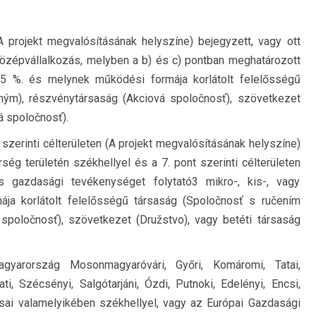
(A projekt megvalósításának helyszíne) bejegyzett, vagy ott
 középvállalkozás, melyben a b) és c) pontban meghatározott
25 %. és melynek működési formája korlátolt felelősségű
ým), részvénytársaság (Akciová spoločnosť), szövetkezet
á spoločnosť).
 szerinti célterületen (A projekt megvalósításának helyszíne)
ség területén székhellyel és a 7. pont szerinti célterületen
s gazdasági tevékenységet folytató3 mikro-, kis-, vagy
ja korlátolt felelősségű társaság (Spoločnosť s ručením
poločnosť), szövetkezet (Družstvo), vagy betéti társaság
gyarország Mosonmagyaróvári, Győri, Komáromi, Tatai,
i, Szécsényi, Salgótarjáni, Ózdi, Putnoki, Edelényi, Encsi,
árásai valamelyikében székhellyel, vagy az Európai Gazdasági