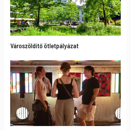
Városzöldítő ötletpályázat