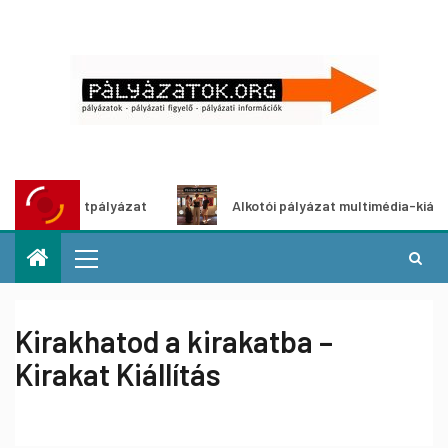
ő ötletpályázat
Alkotói pályázat multimédia-kiállításhoz
Kirakhatod a kirakatba –
Kirakat Kiállítás