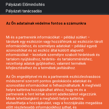
Pályázati Előminősítés
Pályázati tanácsadás
Pályázatírás vállalkozásoknak
Az Ön adatainak védelme fontos a számunkra
Mezőgazdasági pályázatírás
Pályázatírás magánszemélyeknek
Mi és a partnereink információkat – például sütiket –
Pályázatírás civil szervezeteknek
tárolunk egy eszközön vagy hozzáférünk az eszközön tárolt
Pályázatírás önkormányzatoknak
információkhoz, és személyes adatokat – például egyedi
azonosítókat és az eszköz által küldött alapvető
Pályázatfigyelés
információkat – kezelünk személyre szabott hirdetések és
Specifikus pályázatfigyelés vagy hírlevél
tartalom nyújtásához, hirdetés- és tartalomméréshez,
nézettségi adatok gyűjtéséhez, valamint termékek
kifejlesztéséhez és a termékek javításához.
PÁLYÁZATFIGYELŐ
Az Ön engedélyével mi és a partnereink eszközleolvasásos
módszerrel szerzett pontos geolokációs adatokat és
azonosítási információkat is felhasználhatunk. A megfelelő
helyre kattintva hozzájárulhat ahhoz, hogy mi és a
Pályázatok magánszemélyeknek
partnereink a fent leírtak szerint adatkezelést végezzünk.
Pályázatok civil szervezeteknek
Másik lehetőségként a megfelelő helyre kattintva
elutasíthatja a hozzájárulást, vagy a hozzájárulás megadása
Pályázatok vállalkozásoknak
előtt részletesebb információkhoz juthat, és