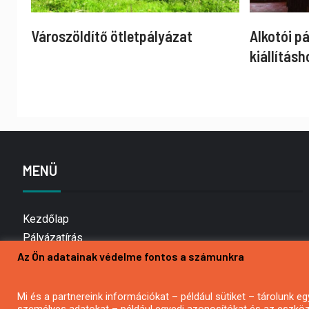
Városzöldítő ötletpályázat
Alkotói p
kiállításh
MENÜ
Kezdőlap
Pályázatírás
Az Ön adatainak védelme fontos a számunkra
Bemutatkozás
Médiaajánlat
Hírlevél feliratkozás
Mi és a partnereink információkat – például sütiket – tárolunk