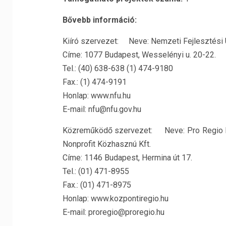
Bővebb információ:
Kiíró szervezet: Neve: Nemzeti Fejlesztési
Címe: 1077 Budapest, Wesselényi u. 20-22.
Tel.: (40) 638-638 (1) 474-9180
Fax.: (1) 474-9191
Honlap: www.nfu.hu
E-mail: nfu@nfu.gov.hu
Közreműködő szervezet: Neve: Pro Regio Kö
Nonprofit Közhasznú Kft.
Címe: 1146 Budapest, Hermina út 17.
Tel.: (01) 471-8955
Fax.: (01) 471-8975
Honlap: www.kozpontiregio.hu
E-mail: proregio@proregio.hu