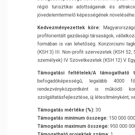
régió turisztikai adottságainak és attrakc
jövedelemtermelő képességének növeléséhe
Kedvezményezettek köre:
Magyarországon
profitorientált gazdasági társaságok, vállalko
formában is van lehetőség. Konzorciumi tagk
(KSH 3) III. Non-profit szervezetek (KSH 52, 
személyek) IV. Szövetkezetek (KSH 12) V. Egy
Támogatási feltételek/A támogatható 
befogadóképességű, legalább 4000 fő 
rendezvényközpontként is működő kongr
szolgáltatásfejlesztése, új létesítményként, 
Támogatás mértéke (%):
30
Támogatás minimum összege:
150 000 000
Támogatás maximum összege:
950 000 00
Támogatható projektek száma:
1