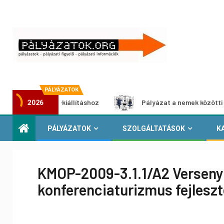
PÁLYÁZATOK
ltimédia-kiállításhoz
Pályázat a nemek közötti egyenlősé
2026
PÁLYÁZATOK
SZOLGÁLTATÁSOK
K
KMOP-2009-3.1.1/A2 Versenyké
konferenciaturizmus fejlesz