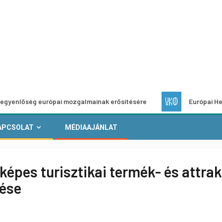
g európai mozgalmainak erősítésére
Európai Helyi Kultúra
APCSOLAT
MÉDIAAJÁNLAT
pes turisztikai termék- és attrak
tése