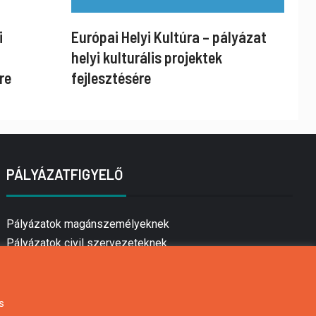
i
Európai Helyi Kultúra – pályázat
helyi kulturális projektek
re
fejlesztésére
PÁLYÁZATFIGYELŐ
Pályázatok magánszemélyeknek
Pályázatok civil szervezeteknek
Pályázatok vállalkozásoknak
Önkormányzati pályázatok
Mezőgazdasági pályázatok
s