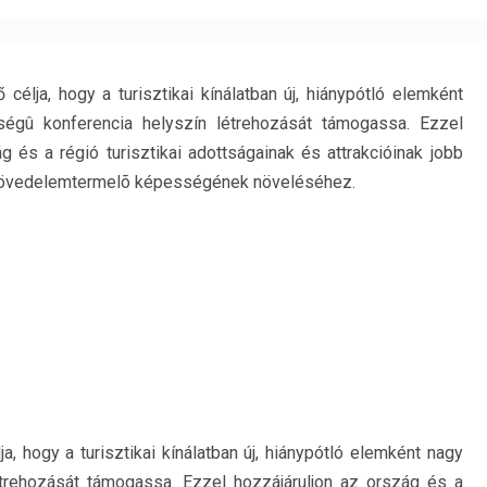
ő célja, hogy a turisztikai kínálatban új, hiánypótló elemként
égû konferencia helyszín létrehozását támogassa. Ezzel
g és a régió turisztikai adottságainak és attrakcióinak jobb
ok jövedelemtermelõ képességének növeléséhez.
ja, hogy a turisztikai kínálatban új, hiánypótló elemként nagy
trehozását támogassa. Ezzel hozzájáruljon az ország és a