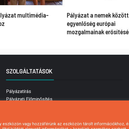
ályázat multimédia-
Pályázat a nemek között
oz
egyenlőség európai
mozgalmainak erősítésé
SZOLGÁLTATÁSOK
Pályázatírás
Pályázati Előminősítés
Pályázati tanácsadás
Pályázatírás vállalkozásoknak
Mezőgazdasági pályázatírás
 egy eszközön vagy hozzáférünk az eszközön tárolt információkhoz, é