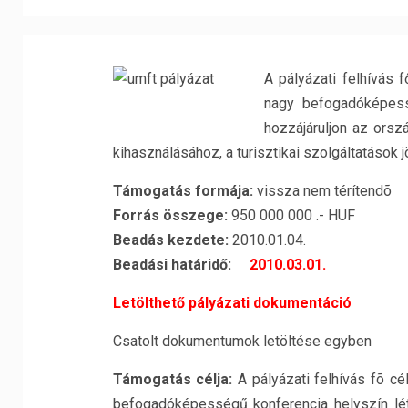
A pályázati felhívás f
nagy befogadóképess
hozzájáruljon az orszá
kihasználásához, a turisztikai szolgáltatás
Támogatás formája:
vissza nem térítendõ
Forrás összege:
950 000 000 .- HUF
Beadás kezdete:
2010.01.04.
Beadási határidő:
2010.03.01.
Letölthető pályázati dokumentáció
Csatolt dokumentumok letöltése egyben
Támogatás célja:
A pályázati felhívás fõ cél
befogadóképességű konferencia helyszín lé