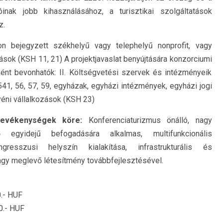
ióinak jobb kihasználásához, a turisztikai szolgáltatások
z.
 bejegyzett székhelyű vagy telephelyű nonprofit, vagy
zások (KSH 11, 21) A projektjavaslat benyújtására konzorciumi
ént bevonhatók: II. Költségvetési szervek és intézményeik
541, 56, 57, 59, egyházak, egyházi intézmények, egyházi jogi
éni vállalkozások (KSH 23)
tevékenységek köre:
Konferenciaturizmus önálló, nagy
egyidejű befogadására alkalmas, multifunkcionális
esszusi helyszín kialakítása, infrastrukturális és
vagy meglevő létesítmény továbbfejlesztésével.
.- HUF
0.- HUF