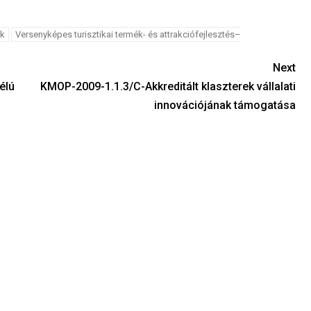
ok
Versenyképes turisztikai termék- és attrakciófejlesztés–
Next
élú
KMOP-2009-1.1.3/C-Akkreditált klaszterek vállalati
innovációjának támogatása