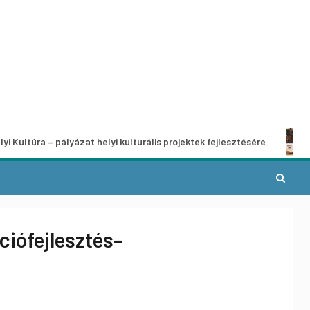
 – pályázat helyi kulturális projektek fejlesztésére
A munka
ciófejlesztés–