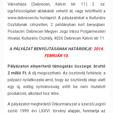
Városháza (Debrecen, Kálvin tér 11.) 2. sz.
ügyfélszolgálati ablakánál vehető át, vagy letölthető a
www.debrecen.hu honlapról. A pályázatokat a Kulturális
Osztálynak címzetten, 2 példányban kell benyújtani.
Postacím: Debrecen Megyei Jogú Város Polgármesteri
Hivatal, Kulturális Osztály, 4026 Debrecen Kálvin tér 11.
A PÁLYÁZAT BENYÚJTÁSÁNAK HATÁRIDEJE:
2014.
FEBRUÁR 10.
Pályázaton elnyerhető támogatás összege: bruttó
2 millió Ft.
A díj megosztható. Az ösztöndíj feltétele: a
pályázó nyilatkozata arról, hogy az ösztöndíj ideje alatt
egy új, eddig nyilvánosság előtt be nem mutatott
produkciót, alkotást hoz létre.
A pályázatot meghirdető Önkormányzat a szerzői jogról
szóló 1999. évi LXXVI. törvény alapján, fenntartja az