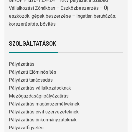
GINOP Plusz-1.2.4-24 – KKV pályázat a Szabad
Vállalkozási Zónákban – Eszközbeszerzés – Új
eszközök, gépek beszerzése – Ingatlan beruházás:
korszerűsítés, bővítés
SZOLGÁLTATÁSOK
Pályázatírás
Pályázati Előminősítés
Pályázati tanácsadás
Pályázatírás vállalkozásoknak
Mezőgazdasági pályázatírás
Pályázatírás magánszemélyeknek
Pályázatírás civil szervezeteknek
Pályázatírás önkormányzatoknak
Pályázatfigyelés