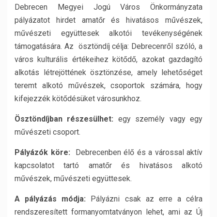
Debrecen Megyei Jogú Város Önkormányzata
pályázatot hirdet amatőr és hivatásos művészek,
művészeti együttesek alkotói tevékenységének
támogatására. Az ösztöndíj célja: Debrecenről szóló, a
város kulturális értékeihez kötődő, azokat gazdagító
alkotás létrejöttének ösztönzése, amely lehetőséget
teremt alkotó művészek, csoportok számára, hogy
kifejezzék kötődésüket városunkhoz.
Ösztöndíjban részesülhet:
egy személy vagy egy
művészeti csoport.
Pályázók köre:
Debrecenben élő és a várossal aktív
kapcsolatot tartó amatőr és hivatásos alkotó
művészek, művészeti együttesek.
A pályázás módja:
Pályázni csak az erre a célra
rendszeresített formanyomtatványon lehet, ami az Új