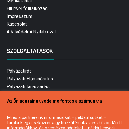
Médiaajánlat
Hírlevél feliratkozás
Impresszum
Kapcsolat
Adatvédelmi Nyilatkozat
SZOLGÁLTATÁSOK
Pályázatírás
Pályázati Előminősítés
Pályázati tanácsadás
Pályázatírás vállalkozásoknak
Az Ön adatainak védelme fontos a számunkra
Mezőgazdasági pályázatírás
Pályázatírás magánszemélyeknek
Mi és a partnereink információkat – például sütiket –
Pályázatírás civil szervezeteknek
tárolunk egy eszközön vagy hozzáférünk az eszközön tárolt
Pályázatírás önkormányzatoknak
információkhoz, és személyes adatokat – például egyedi