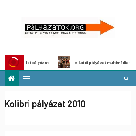
ítő ötletpályázat
Alkotói pályázat multimédia-kiállításho
Kolibri pályázat 2010