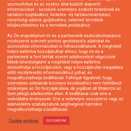
azonosítókat és az eszköz által küldött alapvető
Pályázatfigyelés
információkat – kezelünk személyre szabott hirdetések és
Specifikus pályázatfigyelés vagy hírlevél
tartalom nyújtásához, hirdetés- és tartalomméréshez,
nézettségi adatok gyűjtéséhez, valamint termékek
kifejlesztéséhez és a termékek javításához.
PÁLYÁZATFIGYELŐ
Az Ön engedélyével mi és a partnereink eszközleolvasásos
módszerrel szerzett pontos geolokációs adatokat és
azonosítási információkat is felhasználhatunk. A megfelelő
helyre kattintva hozzájárulhat ahhoz, hogy mi és a
Pályázatok magánszemélyeknek
partnereink a fent leírtak szerint adatkezelést végezzünk.
Pályázatok civil szervezeteknek
Másik lehetőségként a megfelelő helyre kattintva
elutasíthatja a hozzájárulást, vagy a hozzájárulás megadása
Pályázatok vállalkozásoknak
előtt részletesebb információkhoz juthat, és
Önkormányzati pályázatok
megváltoztathatja beállításait. Felhívjuk figyelmét, hogy
személyes adatainak bizonyos kezeléséhez nem feltétlenül
Mezőgazdasági pályázatok
szükséges az Ön hozzájárulása, de jogában áll tiltakozni az
Falusi turizmus pályázatok
ilyen jellegű adatkezelés ellen. A beállításai csak erre a
weboldalra érvényesek. Erre a webhelyre visszatérve vagy az
Napelem pályázatok
adatvédelmi szabályzatunk segítségével bármikor
GINOP pályázatok
megváltoztathatja a beállításait..
Cookie settings
ELFOGADOM
Copyright © All rights reserved.