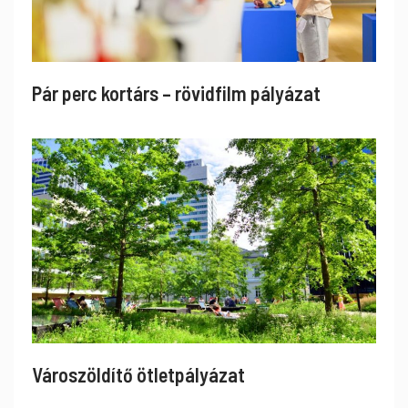
Pár perc kortárs – rövidfilm pályázat
Városzöldítő ötletpályázat