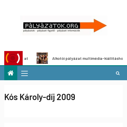
tpályázat
Alkotói pályázat multimédia-kiállításhoz
Kós Károly-díj 2009