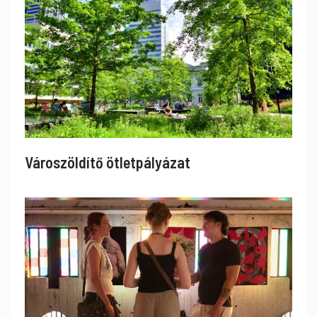
Városzöldítő ötletpályázat