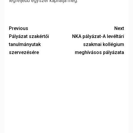
legfeljebb egyszer kaphatja meg.
Previous
Next
Pályázat szakértői
NKA pályázat-A levéltári
tanulmányutak
szakmai kollégium
szervezésére
meghívásos pályázata