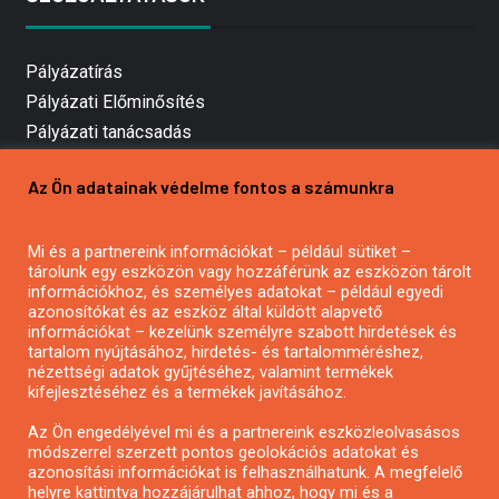
Pályázatírás
Pályázati Előminősítés
Pályázati tanácsadás
Pályázatírás vállalkozásoknak
Az Ön adatainak védelme fontos a számunkra
Mezőgazdasági pályázatírás
Pályázatírás magánszemélyeknek
Mi és a partnereink információkat – például sütiket –
Pályázatírás civil szervezeteknek
tárolunk egy eszközön vagy hozzáférünk az eszközön tárolt
Pályázatírás önkormányzatoknak
információkhoz, és személyes adatokat – például egyedi
azonosítókat és az eszköz által küldött alapvető
Pályázatfigyelés
információkat – kezelünk személyre szabott hirdetések és
Specifikus pályázatfigyelés vagy hírlevél
tartalom nyújtásához, hirdetés- és tartalomméréshez,
nézettségi adatok gyűjtéséhez, valamint termékek
kifejlesztéséhez és a termékek javításához.
PÁLYÁZATFIGYELŐ
Az Ön engedélyével mi és a partnereink eszközleolvasásos
módszerrel szerzett pontos geolokációs adatokat és
azonosítási információkat is felhasználhatunk. A megfelelő
helyre kattintva hozzájárulhat ahhoz, hogy mi és a
Pályázatok magánszemélyeknek