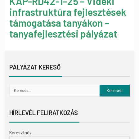
KAP-RD42-1-25 – Vidéki
infrastruktúra fejlesztések
támogatása tanyákon –
tanyafejlesztési pályázat
PÁLYÁZAT KERESŐ
HÍRLEVÉL FELIRATKOZÁS
Keresztnév