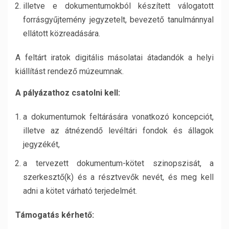
illetve e dokumentumokból készített válogatott
forrásgyűjtemény jegyzetelt, bevezető tanulmánnyal
ellátott közreadására.
A feltárt iratok digitális másolatai átadandók a helyi
kiállítást rendező múzeumnak.
A pályázathoz csatolni kell:
a dokumentumok feltárására vonatkozó koncepciót,
illetve az átnézendő levéltári fondok és állagok
jegyzékét,
a tervezett dokumentum-kötet szinopszisát, a
szerkesztő(k) és a résztvevők nevét, és meg kell
adni a kötet várható terjedelmét.
Támogatás kérhető: