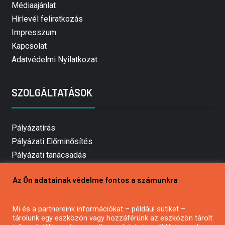
Médiaajánlat
Hírlevél feliratkozás
Impresszum
Kapcsolat
Adatvédelmi Nyilatkozat
SZOLGÁLTATÁSOK
Pályázatírás
Pályázati Előminősítés
Pályázati tanácsadás
Pályázatírás vállalkozásoknak
Az Ön adatainak védelme fontos a számunkra
Mezőgazdasági pályázatírás
Pályázatírás magánszemélyeknek
Mi és a partnereink információkat – például sütiket –
Pályázatírás civil szervezeteknek
tárolunk egy eszközön vagy hozzáférünk az eszközön tárolt
Pályázatírás önkormányzatoknak