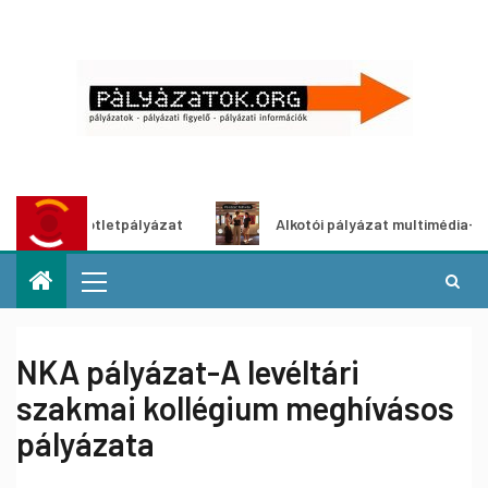
ítő ötletpályázat
Alkotói pályázat multimédia-kiállításho
NKA pályázat-A levéltári
szakmai kollégium meghívásos
pályázata