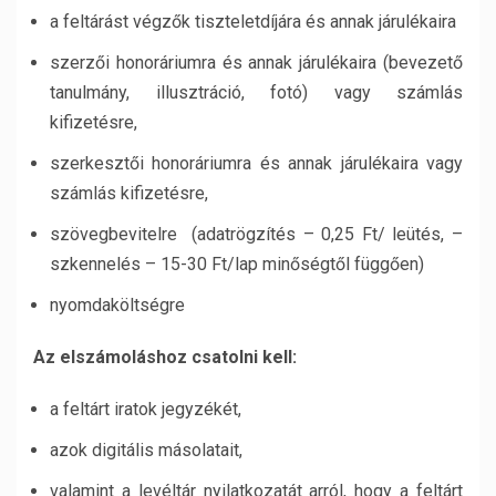
a feltárást végzők tiszteletdíjára és annak járulékaira
szerzői honoráriumra és annak járulékaira (bevezető
tanulmány, illusztráció, fotó) vagy számlás
kifizetésre,
szerkesztői honoráriumra és annak járulékaira vagy
számlás kifizetésre,
szövegbevitelre (adatrögzítés – 0,25 Ft/ leütés, –
szkennelés – 15-30 Ft/lap minőségtől függően)
nyomdaköltségre
Az elszámoláshoz csatolni kell:
a feltárt iratok jegyzékét,
azok digitális másolatait,
valamint a levéltár nyilatkozatát arról, hogy a feltárt