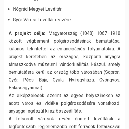
Nógrád Megyei Levéltár
Győr Városi Levéltár részére.
A projekt célja:
Magyarország (1848) 1867–1918
között végbement polgárosodásának bemutatása,
különös tekintettel az emancipációs folyamatokra. A
projekt keretében az országos, központi anyagra
támaszkodva múzeumi vándorkiállítás készül, amely
bemutatásra kerül az ország több városában (Sopron,
Győr, Pécs, Baja, Gyula, Nyíregyháza, Gyöngyös,
Balassagyarmat).
Az elképzelések szerint az egyes helyszíneken az
adott város és vidéke polgárosodására vonatkozó
anyaggal egészül ki az összeállítás.
A felsorolt városok révén érintett levéltárak a
legfontosabb, legjellemzőbb írott források feltárásával