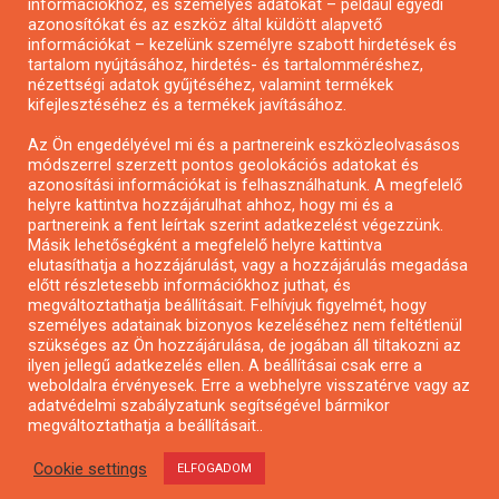
információkhoz, és személyes adatokat – például egyedi
azonosítókat és az eszköz által küldött alapvető
Pályázatfigyelés
információkat – kezelünk személyre szabott hirdetések és
Specifikus pályázatfigyelés vagy hírlevél
tartalom nyújtásához, hirdetés- és tartalomméréshez,
nézettségi adatok gyűjtéséhez, valamint termékek
kifejlesztéséhez és a termékek javításához.
PÁLYÁZATFIGYELŐ
Az Ön engedélyével mi és a partnereink eszközleolvasásos
módszerrel szerzett pontos geolokációs adatokat és
azonosítási információkat is felhasználhatunk. A megfelelő
helyre kattintva hozzájárulhat ahhoz, hogy mi és a
Pályázatok magánszemélyeknek
partnereink a fent leírtak szerint adatkezelést végezzünk.
Pályázatok civil szervezeteknek
Másik lehetőségként a megfelelő helyre kattintva
elutasíthatja a hozzájárulást, vagy a hozzájárulás megadása
Pályázatok vállalkozásoknak
előtt részletesebb információkhoz juthat, és
Önkormányzati pályázatok
megváltoztathatja beállításait. Felhívjuk figyelmét, hogy
személyes adatainak bizonyos kezeléséhez nem feltétlenül
Mezőgazdasági pályázatok
szükséges az Ön hozzájárulása, de jogában áll tiltakozni az
Falusi turizmus pályázatok
ilyen jellegű adatkezelés ellen. A beállításai csak erre a
weboldalra érvényesek. Erre a webhelyre visszatérve vagy az
Napelem pályázatok
adatvédelmi szabályzatunk segítségével bármikor
GINOP pályázatok
megváltoztathatja a beállításait..
Cookie settings
ELFOGADOM
Copyright © All rights reserved.