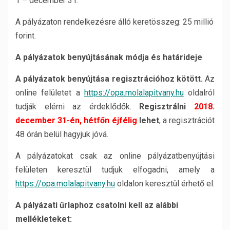
1 – december 31.
A pályázaton rendelkezésre álló keretösszeg: 25 millió
forint.
A pályázatok benyújtásának módja és határideje
A pályázatok benyújtása regisztrációhoz kötött.
Az
online felületet a
https://opa.molalapitvany.hu
oldalról
tudják elérni az érdeklődők.
Regisztrálni
2018.
december 31-én, hétfőn éjfélig
lehet
, a regisztrációt
48 órán belül hagyjuk jóvá.
A pályázatokat csak az online pályázatbenyújtási
felületen keresztül tudjuk elfogadni, amely a
https://opa.molalapitvany.hu
oldalon keresztül érhető el.
A pályázati űrlaphoz csatolni kell az alábbi
mellékleteket: