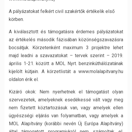
A pályázatokat felkért civil szakértők értékelik első
körben.
A kiválasztott és támogatásra érdemes pályázatokat
az értékelés második fázisában közönségszavazásra
bocsátjuk. Körzetenként maximum 3 projektre lehet
majd leadni a szavazatokat – tervek szerint – 2019.
április 1-21. között a MOL Nyrt. benzinkúthálózatának
kijelölt kútjain. A körzetlistát a www.molalapitvany.hu
oldalon érik el.
Kizáró okok: Nem nyerhetnek el támogatást olyan
szervezetek, amelyeknek esedékessé vált vagy meg
nem fizetett köztartozásuk van, vagy amelyek ellen
ügyészségi eljárás van folyamatban, vagy amelyek a
MOL Alapítvány (korábbi nevén Új Európa Alapítvány)
által támogatott programjukról nem számoltak el.