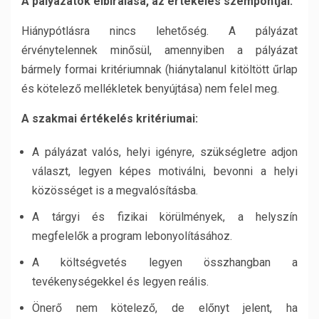
A pályázatok elbírálása, az értékelés szempontjai:
Hiánypótlásra nincs lehetőség. A pályázat
érvénytelennek minősül, amennyiben a pályázat
bármely formai kritériumnak (hiánytalanul kitöltött űrlap
és kötelező mellékletek benyújtása) nem felel meg.
A szakmai értékelés kritériumai:
A pályázat valós, helyi igényre, szükségletre adjon
választ, legyen képes motiválni, bevonni a helyi
közösséget is a megvalósításba.
A tárgyi és fizikai körülmények, a helyszín
megfelelők a program lebonyolításához.
A költségvetés legyen összhangban a
tevékenységekkel és legyen reális.
Önerő nem kötelező, de előnyt jelent, ha