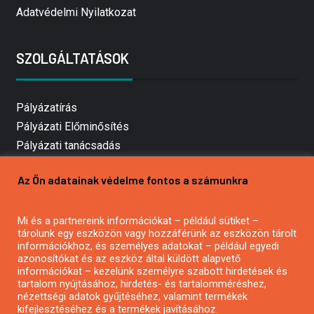
Adatvédelmi Nyilatkozat
SZOLGÁLTATÁSOK
Pályázatírás
Pályázati Előminősítés
Pályázati tanácsadás
Pályázatírás vállalkozásoknak
Az Ön adatainak védelme fontos a számunkra
Mezőgazdasági pályázatírás
Pályázatírás magánszemélyeknek
Mi és a partnereink információkat – például sütiket –
Pályázatírás civil szervezeteknek
tárolunk egy eszközön vagy hozzáférünk az eszközön tárolt
Pályázatírás önkormányzatoknak
információkhoz, és személyes adatokat – például egyedi
azonosítókat és az eszköz által küldött alapvető
Pályázatfigyelés
információkat – kezelünk személyre szabott hirdetések és
Specifikus pályázatfigyelés vagy hírlevél
tartalom nyújtásához, hirdetés- és tartalomméréshez,
nézettségi adatok gyűjtéséhez, valamint termékek
kifejlesztéséhez és a termékek javításához.