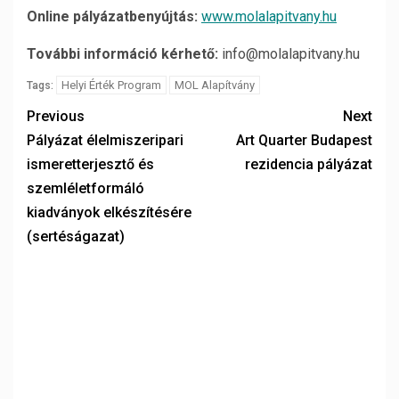
Online pályázatbenyújtás:
www.molalapitvany.hu
További információ kérhető:
info@molalapitvany.hu
Helyi Érték Program
MOL Alapítvány
Tags:
Previous
Next
Pályázat élelmiszeripari
Art Quarter Budapest
ismeretterjesztő és
rezidencia pályázat
szemléletformáló
kiadványok elkészítésére
(sertéságazat)