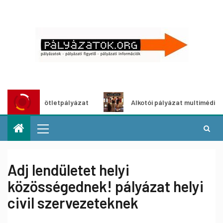
tő ötletpályázat
Alkotói pályázat multimédia-kiállításhoz
Adj lendületet helyi
közösségednek! pályázat helyi
civil szervezeteknek