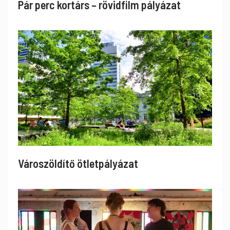
Pár perc kortárs – rövidfilm pályázat
Városzöldítő ötletpályázat