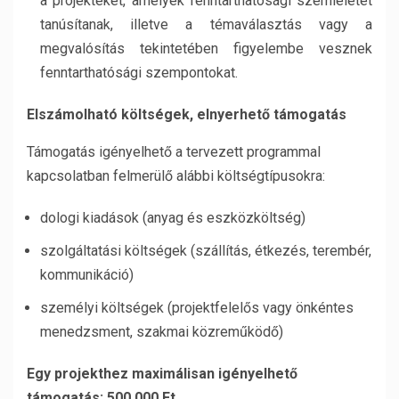
a projekteket, amelyek fenntarthatósági szemléletet
tanúsítanak, illetve a témaválasztás vagy a
megvalósítás tekintetében figyelembe vesznek
fenntarthatósági szempontokat.
Elszámolható költségek, elnyerhető támogatás
Támogatás igényelhető a tervezett programmal
kapcsolatban felmerülő alábbi költségtípusokra:
dologi kiadások (anyag és eszközköltség)
szolgáltatási költségek (szállítás, étkezés, terembér,
kommunikáció)
személyi költségek (projektfelelős vagy önkéntes
menedzsment, szakmai közreműködő)
Egy projekthez maximálisan igényelhető
támogatás: 500.000 Ft.